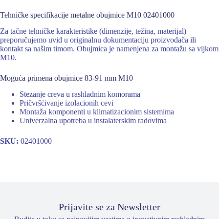
Tehničke specifikacije metalne obujmice M10 02401000
Za tačne tehničke karakteristike (dimenzije, težina, materijal)
preporučujemo uvid u originalnu dokumentaciju proizvođača ili
kontakt sa našim timom. Obujmica je namenjena za montažu sa vijkom
M10.
Moguća primena obujmice 83-91 mm M10
Stezanje creva u rashladnim komorama
Pričvršćivanje izolacionih cevi
Montaža komponenti u klimatizacionim sistemima
Univerzalna upotreba u instalaterskim radovima
SKU:
02401000
Prijavite se za Newsletter