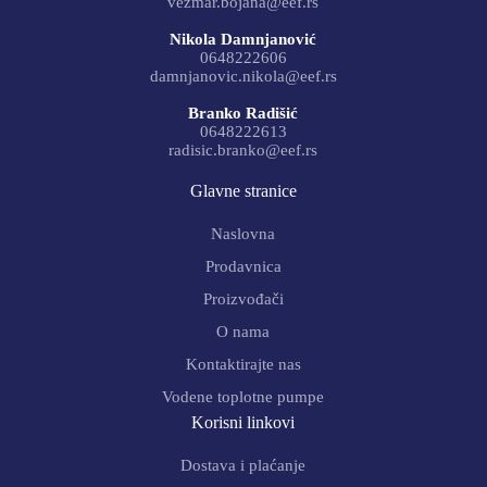
vezmar.bojana@eef.rs
Nikola Damnjanović
0648222606
damnjanovic.nikola@eef.rs
Branko Radišić
0648222613
radisic.branko@eef.rs
Glavne stranice
Naslovna
Prodavnica
Proizvođači
O nama
Kontaktirajte nas
Vodene toplotne pumpe
Korisni linkovi
Dostava i plaćanje