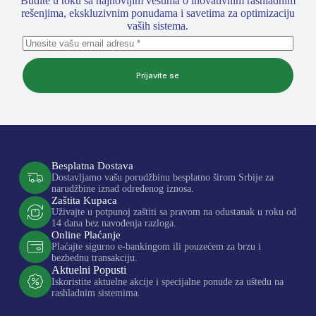
Budite u toku sa najnovijim vestima o inovativnim rashladnim
rešenjima, ekskluzivnim ponudama i savetima za optimizaciju
vaših sistema.
Prijavite se
Besplatna Dostava
Dostavljamo vašu porudžbinu besplatno širom Srbije za
narudžbine iznad određenog iznosa.
Zaštita Kupaca
Uživajte u potpunoj zaštiti sa pravom na odustanak u roku od
14 dana bez navođenja razloga.
Online Plaćanje
Plaćajte sigurno e-bankingom ili pouzećem za brzu i
bezbednu transakciju.
Aktuelni Popusti
Iskoristite aktuelne akcije i specijalne ponude za uštedu na
rashladnim sistemima.