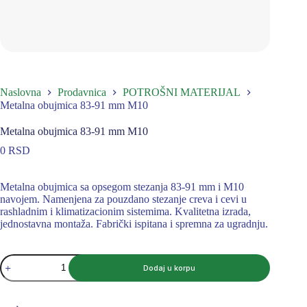
Naslovna
Prodavnica
POTROŠNI MATERIJAL
Metalna obujmica 83-91 mm M10
Metalna obujmica 83-91 mm M10
0
RSD
Metalna obujmica sa opsegom stezanja 83-91 mm i M10
navojem. Namenjena za pouzdano stezanje creva i cevi u
rashladnim i klimatizacionim sistemima. Kvalitetna izrada,
jednostavna montaža. Fabrički ispitana i spremna za ugradnju.
Metalna
Dodaj u korpu
obujmica
83-
91
mm