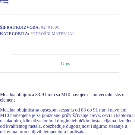
M10
količina
ŠIFRA PROIZVODA:
02401000
KATEGORIJA:
POTROŠNI MATERIJAL
Opis
Metalna obujmica 83-91 mm sa M10 navojem – univerzalni stezni
element
Metalna obujmica sa opsegom stezanja od 83 do 91 mm i navojem
M10 namenjena je za pouzdano pričvršćivanje creva, cevi ili kablova u
rashladnim, klimatizacionim i drugim tehničkim instalacijama. Izrađena
od kvalitetnog metala, obezbeđuje dugotrajnost i sigurno stezanje u
uslovima promenljivih temperatura i pritisaka.