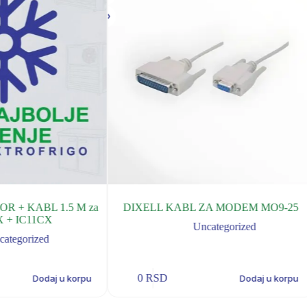
R + KABL 1.5 M za
DIXELL KABL ZA MODEM MO9-25
 + IC11CX
Uncategorized
categorized
0
RSD
Dodaj u korpu
Dodaj u korpu