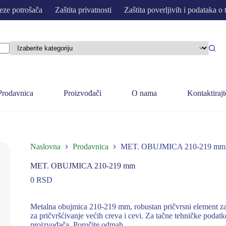
eze potrošača
Zaštita privatnosti
Zaštita poverljivih i podataka o 
Prodavnica
Proizvođači
O nama
Kontaktirajt
Naslovna
Prodavnica
MET. OBUJMICA 210-219 mm
MET. OBUJMICA 210-219 mm
0
RSD
Metalna obujmica 210-219 mm, robustan pričvrsni element za 
za pričvršćivanje većih creva i cevi. Za tačne tehničke podat
proizvođača. Poručite odmah.