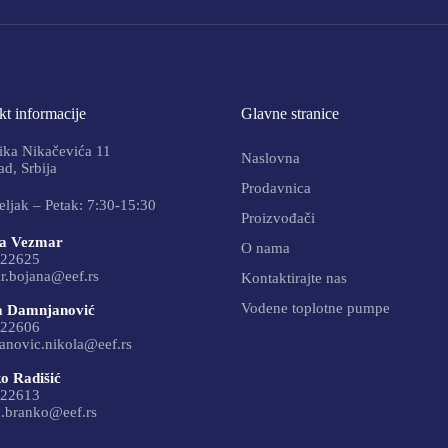
t informacije
Glavne stranice
ika Nikačevića 11
Naslovna
d, Srbija
Prodavnica
ljak – Petak: 7:30-15:30
Proizvođači
a Vezmar
O nama
22625
r.bojana@eef.rs
Kontaktirajte nas
Vodene toplotne pumpe
a Damnjanović
22606
anovic.nikola@eef.rs
o Radišić
22613
c.branko@eef.rs