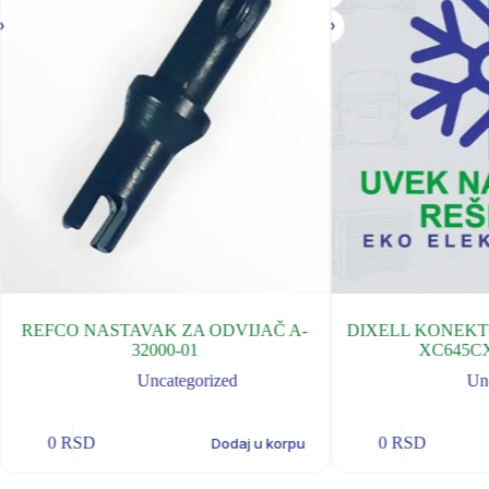
REFCO NASTAVAK ZA ODVIJAČ A-
DIXELL KONEKTO
32000-01
XC645CX
Uncategorized
Un
0
RSD
0
RSD
Dodaj u korpu