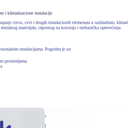
 i klimatizacione instalacije
pajanje creva, cevi i drugih instalacionih elemenata u rashladnim, kli
etalnog materijala, otpornog na koroziju i mehanička opterećenja.
fesionalnim instalacijama. Pogodna je za:
im prostorijama
ta