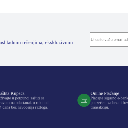
rashladnim rešenjima, ekskluzivnim
aštita Kupaca
Online Plaćanje
živajte u potpunoj zaštiti sa
Plaćajte sigurno e-ban
ravom na odustanak u roku od
pouzećem za brzu i be
4 dana bez navođenja razloga.
transakciju.