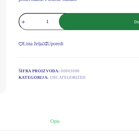
MET.
OBUJMICA
Do
210-
219
mm
količina
Lista želja
Uporedi
ŠIFRA PROIZVODA:
00903090
KATEGORIJA:
UNCATEGORIZED
Opis