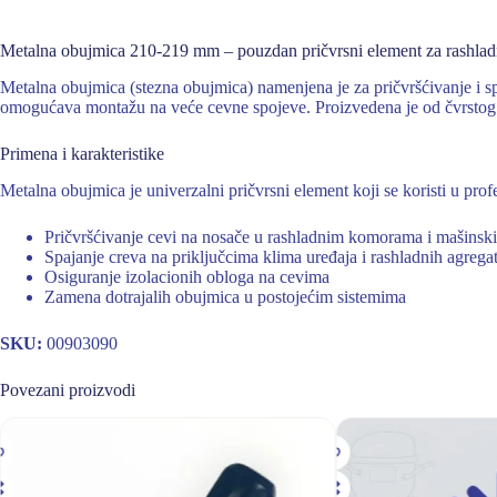
Metalna obujmica 210-219 mm – pouzdan pričvrsni element za rashladne
Metalna obujmica (stezna obujmica) namenjena je za pričvršćivanje i s
omogućava montažu na veće cevne spojeve. Proizvedena je od čvrstog m
Primena i karakteristike
Metalna obujmica je univerzalni pričvrsni element koji se koristi u pro
Pričvršćivanje cevi na nosače u rashladnim komorama i mašinsk
Spajanje creva na priključcima klima uređaja i rashladnih agrega
Osiguranje izolacionih obloga na cevima
Zamena dotrajalih obujmica u postojećim sistemima
SKU:
00903090
Povezani proizvodi