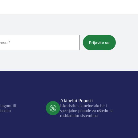
Prijavite se
Aktuelni Popusti
kingom ili
Iskoristite aktuelne akcije i
zbednu
specijalne ponude za uštedu na
rashladnim sistemima.