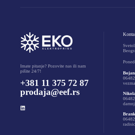
Kontak
Svetol
Beogra
Ponede
Imate pitanje? Pozovite nas ili nam
pišite 24/7!
Bojan
06482
+381 11 375 72 87
vezma
prodaja@eef.rs
Nikol
06482
damnj
Brank
06482
radisi