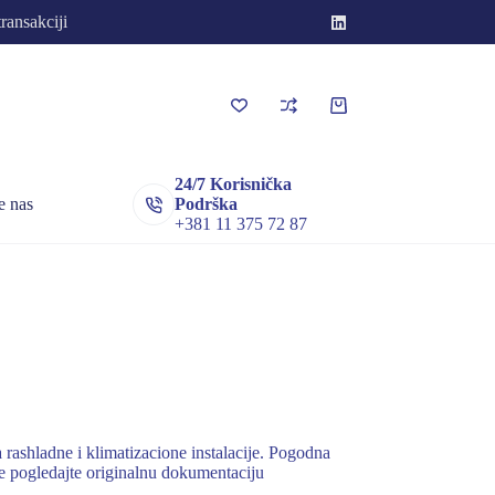
transakciji
Korpa
za
kupovinu
24/7 Korisnička
e nas
Podrška
+381 11 375 72 87
rashladne i klimatizacione instalacije. Pogodna
ke pogledajte originalnu dokumentaciju