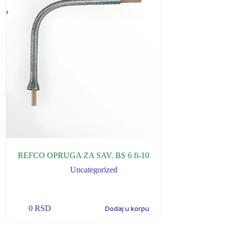
REFCO OPRUGA ZA SAV. BS 6 fi-10
REFCO NASTAV
3
Uncategorized
U
0
RSD
0
RSD
Dodaj u korpu