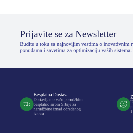
Prijavite se za Newsletter
Budite u toku sa najnovijim vestima o inovativnim 
ponudama i savetima za optimizaciju vaših sistema.
Besplatna Dostava
Z
Dostavljamo vašu porudžbinu
U
besplatno širom Srbije za
p
narudžbine iznad određenog
1
iznosa.