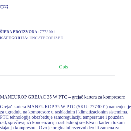
PTC
količina
ŠIFRA PROIZVODA:
7773001
KATEGORIJA:
UNCATEGORIZED
Opis
MANEUROP GREJAC 35 W PTC – grejač kartera za kompresore
Grejač kartera MANEUROP 35 W PTC (SKU: 7773001) namenjen je
za ugradnju na kompresore u rashladnim i klimatizacionim sistemima.
PTC tehnologija obezbeđuje samoregulaciju temperature i pouzdan
rad, sprečavajući kondenzaciju rashladnog sredstva u karteru tokom
stajanja kompresora. Ovo je originalni rezervni deo ili zamena za