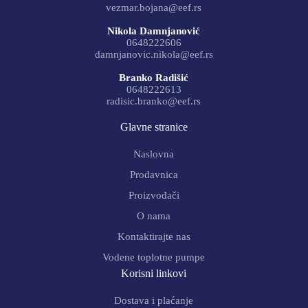
vezmar.bojana@eef.rs
Nikola Damnjanović
0648222606
damnjanovic.nikola@eef.rs
Branko Radišić
0648222613
radisic.branko@eef.rs
Glavne stranice
Naslovna
Prodavnica
Proizvođači
O nama
Kontaktirajte nas
Vodene toplotne pumpe
Korisni linkovi
Dostava i plaćanje