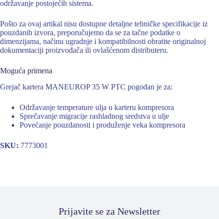
održavanje postojećih sistema.
Pošto za ovaj artikal nisu dostupne detaljne tehničke specifikacije iz
pouzdanih izvora, preporučujemo da se za tačne podatke o
dimenzijama, načinu ugradnje i kompatibilnosti obratite originalnoj
dokumentaciji proizvođača ili ovlašćenom distributeru.
Moguća primena
Grejač kartera MANEUROP 35 W PTC pogodan je za:
Održavanje temperature ulja u karteru kompresora
Sprečavanje migracije rashladnog sredstva u ulje
Povećanje pouzdanosti i produženje veka kompresora
SKU:
7773001
Prijavite se za Newsletter