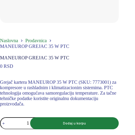
Naslovna
Prodavnica
MANEUROP GREJAC 35 W PTC
MANEUROP GREJAC 35 W PTC
0
RSD
Grejač kartera MANEUROP 35 W PTC (SKU: 7773001) za
kompresore u rashladnim i klimatizacionim sistemima. PTC
tehnologija omogućava samoregulaciju temperature. Za tačne
tehničke podatke koristite originalnu dokumentaciju
proizvođača.
MANEUROP
Dodaj u korpu
GREJAC
35
W