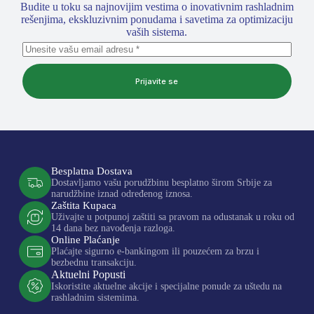
Budite u toku sa najnovijim vestima o inovativnim rashladnim
rešenjima, ekskluzivnim ponudama i savetima za optimizaciju
vaših sistema.
Prijavite se
Besplatna Dostava
Dostavljamo vašu porudžbinu besplatno širom Srbije za
narudžbine iznad određenog iznosa.
Zaštita Kupaca
Uživajte u potpunoj zaštiti sa pravom na odustanak u roku od
14 dana bez navođenja razloga.
Online Plaćanje
Plaćajte sigurno e-bankingom ili pouzećem za brzu i
bezbednu transakciju.
Aktuelni Popusti
Iskoristite aktuelne akcije i specijalne ponude za uštedu na
rashladnim sistemima.