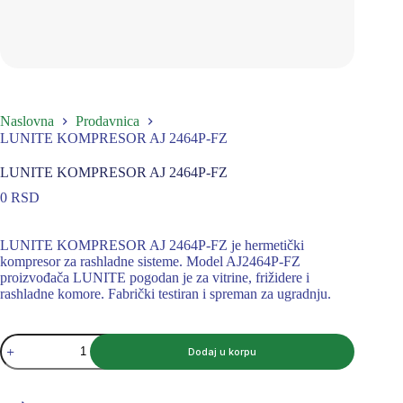
Naslovna
Prodavnica
LUNITE KOMPRESOR AJ 2464P-FZ
LUNITE KOMPRESOR AJ 2464P-FZ
0
RSD
LUNITE KOMPRESOR AJ 2464P-FZ je hermetički
kompresor za rashladne sisteme. Model AJ2464P-FZ
proizvođača LUNITE pogodan je za vitrine, frižidere i
rashladne komore. Fabrički testiran i spreman za ugradnju.
LUNITE
Dodaj u korpu
KOMPRESOR
AJ
2464P-
FZ