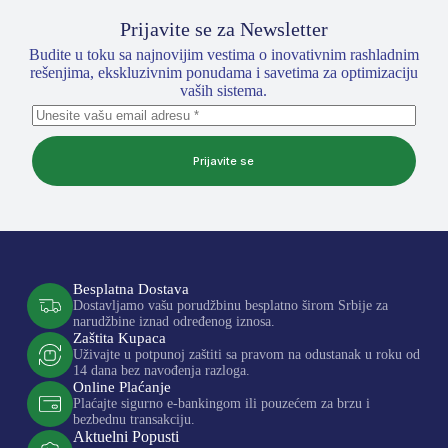
Prijavite se za Newsletter
Budite u toku sa najnovijim vestima o inovativnim rashladnim
rešenjima, ekskluzivnim ponudama i savetima za optimizaciju
vaših sistema.
Prijavite se
Besplatna Dostava
Dostavljamo vašu porudžbinu besplatno širom Srbije za
narudžbine iznad određenog iznosa.
Zaštita Kupaca
Uživajte u potpunoj zaštiti sa pravom na odustanak u roku od
14 dana bez navođenja razloga.
Online Plaćanje
Plaćajte sigurno e-bankingom ili pouzećem za brzu i
bezbednu transakciju.
Aktuelni Popusti