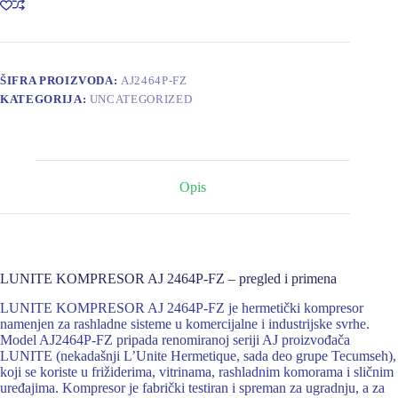
količina
ŠIFRA PROIZVODA:
AJ2464P-FZ
KATEGORIJA:
UNCATEGORIZED
Opis
LUNITE KOMPRESOR AJ 2464P-FZ – pregled i primena
LUNITE KOMPRESOR AJ 2464P-FZ je hermetički kompresor
namenjen za rashladne sisteme u komercijalne i industrijske svrhe.
Model AJ2464P-FZ pripada renomiranoj seriji AJ proizvođača
LUNITE (nekadašnji L’Unite Hermetique, sada deo grupe Tecumseh),
koji se koriste u frižiderima, vitrinama, rashladnim komorama i sličnim
uređajima. Kompresor je fabrički testiran i spreman za ugradnju, a za