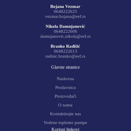
Bojana Vezmar
0648222625
vezmar.bojana@eef.rs
Nikola Damnjanović
0648222606
damnjanovic.nikola@eef.rs
Branko Radišić
0648222613
radisic.branko@eef.rs
Glavne stranice
Naslovna
Prodavnica
Proizvođači
O nama
Kontaktirajte nas
Vodene toplotne pumpe
Korisni linkovi