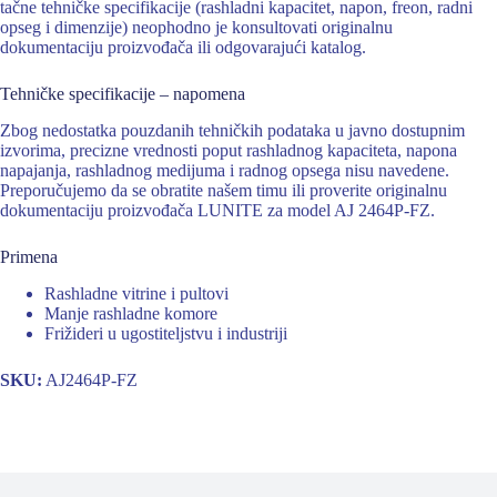
tačne tehničke specifikacije (rashladni kapacitet, napon, freon, radni
opseg i dimenzije) neophodno je konsultovati originalnu
dokumentaciju proizvođača ili odgovarajući katalog.
Tehničke specifikacije – napomena
Zbog nedostatka pouzdanih tehničkih podataka u javno dostupnim
izvorima, precizne vrednosti poput rashladnog kapaciteta, napona
napajanja, rashladnog medijuma i radnog opsega nisu navedene.
Preporučujemo da se obratite našem timu ili proverite originalnu
dokumentaciju proizvođača LUNITE za model AJ 2464P-FZ.
Primena
Rashladne vitrine i pultovi
Manje rashladne komore
Frižideri u ugostiteljstvu i industriji
SKU:
AJ2464P-FZ