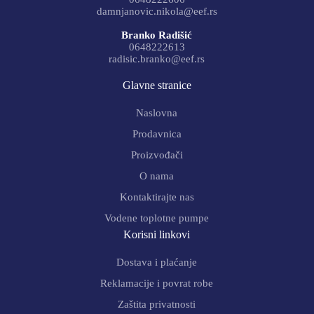
damnjanovic.nikola@eef.rs
Branko Radišić
0648222613
radisic.branko@eef.rs
Glavne stranice
Naslovna
Prodavnica
Proizvođači
O nama
Kontaktirajte nas
Vodene toplotne pumpe
Korisni linkovi
Dostava i plaćanje
Reklamacije i povrat robe
Zaštita privatnosti