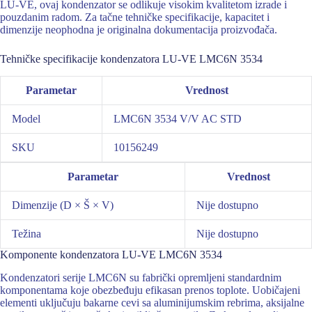
LU-VE, ovaj kondenzator se odlikuje visokim kvalitetom izrade i
pouzdanim radom. Za tačne tehničke specifikacije, kapacitet i
dimenzije neophodna je originalna dokumentacija proizvođača.
Tehničke specifikacije kondenzatora LU-VE LMC6N 3534
Parametar
Vrednost
Model
LMC6N 3534 V/V AC STD
SKU
10156249
Parametar
Vrednost
Dimenzije (D × Š × V)
Nije dostupno
Težina
Nije dostupno
Komponente kondenzatora LU-VE LMC6N 3534
Kondenzatori serije LMC6N su fabrički opremljeni standardnim
komponentama koje obezbeđuju efikasan prenos toplote. Uobičajeni
elementi uključuju bakarne cevi sa aluminijumskim rebrima, aksijalne