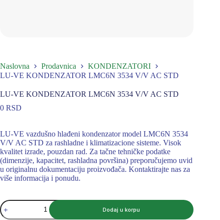
Naslovna
Prodavnica
KONDENZATORI
LU-VE KONDENZATOR LMC6N 3534 V/V AC STD
LU-VE KONDENZATOR LMC6N 3534 V/V AC STD
0
RSD
LU-VE vazdušno hlađeni kondenzator model LMC6N 3534
V/V AC STD za rashladne i klimatizacione sisteme. Visok
kvalitet izrade, pouzdan rad. Za tačne tehničke podatke
(dimenzije, kapacitet, rashladna površina) preporučujemo uvid
u originalnu dokumentaciju proizvođača. Kontaktirajte nas za
više informacija i ponudu.
LU-
Dodaj u korpu
VE
KONDENZATOR