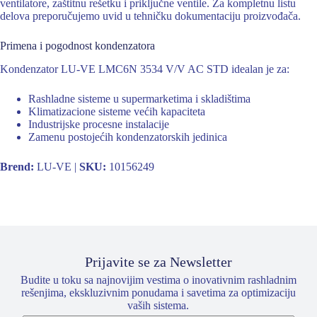
ventilatore, zaštitnu rešetku i priključne ventile. Za kompletnu listu
delova preporučujemo uvid u tehničku dokumentaciju proizvođača.
Primena i pogodnost kondenzatora
Kondenzator LU-VE LMC6N 3534 V/V AC STD idealan je za:
Rashladne sisteme u supermarketima i skladištima
Klimatizacione sisteme većih kapaciteta
Industrijske procesne instalacije
Zamenu postojećih kondenzatorskih jedinica
Brend:
LU-VE |
SKU:
10156249
Prijavite se za Newsletter
Budite u toku sa najnovijim vestima o inovativnim rashladnim
rešenjima, ekskluzivnim ponudama i savetima za optimizaciju
vaših sistema.