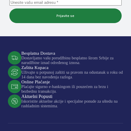
Prijavite se
Besplatna Dostava
Dostavljamo vašu porudžbinu besplatno širom Srbije za
narudžbine iznad određenog iznosa.
Zaštita Kupaca
Uživajte u potpunoj zaštiti sa pravom na odustanak u roku od
14 dana bez navođenja razloga.
Online Plaćanje
Plaćajte sigurno e-bankingom ili pouzećem za brzu i
bezbednu transakciju.
Aktuelni Popusti
Iskoristite aktuelne akcije i specijalne ponude za uštedu na
rashladnim sistemima.