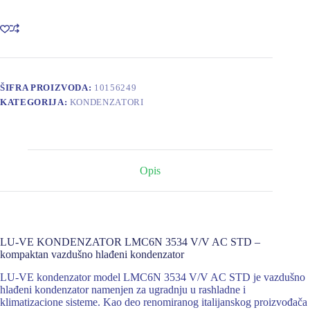
LMC6N
3534
V/V
AC
STD
količina
ŠIFRA PROIZVODA:
10156249
KATEGORIJA:
KONDENZATORI
Opis
LU-VE KONDENZATOR LMC6N 3534 V/V AC STD –
kompaktan vazdušno hlađeni kondenzator
LU-VE kondenzator model LMC6N 3534 V/V AC STD je vazdušno
hlađeni kondenzator namenjen za ugradnju u rashladne i
klimatizacione sisteme. Kao deo renomiranog italijanskog proizvođača