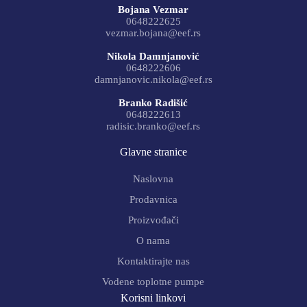
Bojana Vezmar
0648222625
vezmar.bojana@eef.rs
Nikola Damnjanović
0648222606
damnjanovic.nikola@eef.rs
Branko Radišić
0648222613
radisic.branko@eef.rs
Glavne stranice
Naslovna
Prodavnica
Proizvođači
O nama
Kontaktirajte nas
Vodene toplotne pumpe
Korisni linkovi