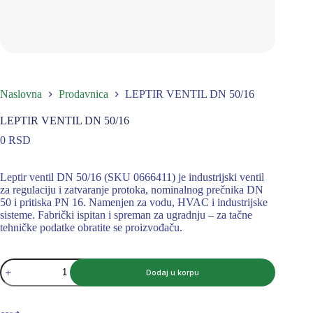
Naslovna
Prodavnica
LEPTIR VENTIL DN 50/16
LEPTIR VENTIL DN 50/16
0
RSD
Leptir ventil DN 50/16 (SKU 0666411) je industrijski ventil
za regulaciju i zatvaranje protoka, nominalnog prečnika DN
50 i pritiska PN 16. Namenjen za vodu, HVAC i industrijske
sisteme. Fabrički ispitan i spreman za ugradnju – za tačne
tehničke podatke obratite se proizvođaču.
LEPTIR
Dodaj u korpu
VENTIL
DN
50/16
količina