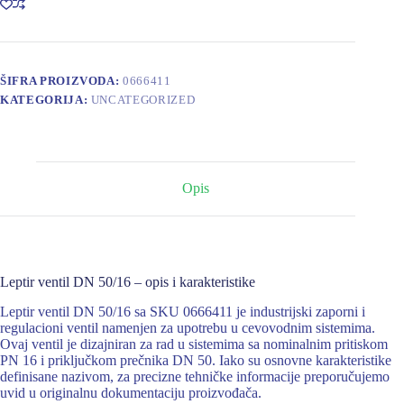
ŠIFRA PROIZVODA:
0666411
KATEGORIJA:
UNCATEGORIZED
Opis
Leptir ventil DN 50/16 – opis i karakteristike
Leptir ventil DN 50/16 sa SKU 0666411 je industrijski zaporni i
regulacioni ventil namenjen za upotrebu u cevovodnim sistemima.
Ovaj ventil je dizajniran za rad u sistemima sa nominalnim pritiskom
PN 16 i priključkom prečnika DN 50. Iako su osnovne karakteristike
definisane nazivom, za precizne tehničke informacije preporučujemo
uvid u originalnu dokumentaciju proizvođača.