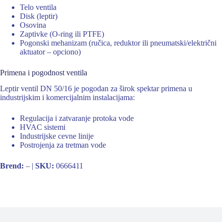
Telo ventila
Disk (leptir)
Osovina
Zaptivke (O-ring ili PTFE)
Pogonski mehanizam (ručica, reduktor ili pneumatski/električni
aktuator – opciono)
Primena i pogodnost ventila
Leptir ventil DN 50/16 je pogodan za širok spektar primena u
industrijskim i komercijalnim instalacijama:
Regulacija i zatvaranje protoka vode
HVAC sistemi
Industrijske cevne linije
Postrojenja za tretman vode
Brend:
– |
SKU:
0666411