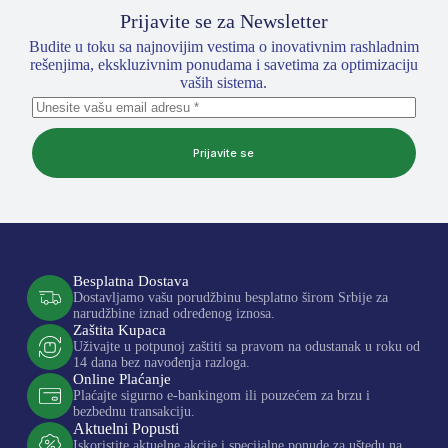
Prijavite se za Newsletter
Budite u toku sa najnovijim vestima o inovativnim rashladnim
rešenjima, ekskluzivnim ponudama i savetima za optimizaciju
vaših sistema.
Prijavite se
Besplatna Dostava
Dostavljamo vašu porudžbinu besplatno širom Srbije za
narudžbine iznad određenog iznosa.
Zaštita Kupaca
Uživajte u potpunoj zaštiti sa pravom na odustanak u roku od
14 dana bez navođenja razloga.
Online Plaćanje
Plaćajte sigurno e-bankingom ili pouzećem za brzu i
bezbednu transakciju.
Aktuelni Popusti
Iskoristite aktuelne akcije i specijalne ponude za uštedu na