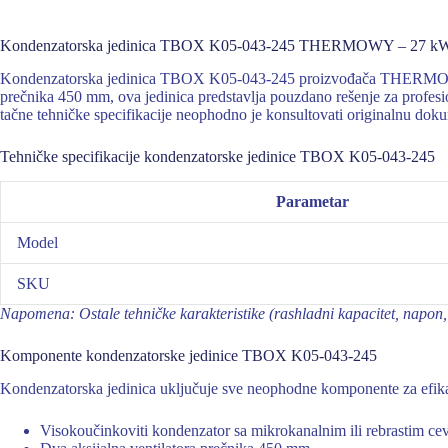
Kondenzatorska jedinica TBOX K05-043-245 THERMOWY – 27 kW, d
Kondenzatorska jedinica TBOX K05-043-245 proizvođača THERMOWY na
prečnika 450 mm, ova jedinica predstavlja pouzdano rešenje za profesi
tačne tehničke specifikacije neophodno je konsultovati originalnu dok
Tehničke specifikacije kondenzatorske jedinice TBOX K05-043-245
Parametar
Model
SKU
Napomena: Ostale tehničke karakteristike (rashladni kapacitet, napon, 
Komponente kondenzatorske jedinice TBOX K05-043-245
Kondenzatorska jedinica uključuje sve neophodne komponente za efika
Visokoučinkoviti kondenzator sa mikrokanalnim ili rebrastim ce