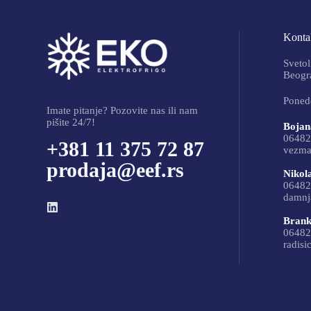
Kontak
Svetol
Beogra
Ponede
Imate pitanje? Pozovite nas ili nam
pišite 24/7!
Bojan
06482
+381 11 375 72 87
vezma
prodaja@eef.rs
Nikol
06482
damnj
Brank
06482
radisi