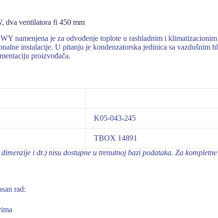
va ventilatora fi 450 mm
menjena je za odvođenje toplote u rashladnim i klimatizacionim si
onalne instalacije. U pitanju je kondenzatorska jedinica sa vazdušnim 
umentaciju proizvođača.
K05-043-245
TBOX 14891
dimenzije i dr.) nisu dostupne u trenutnoj bazi podataka. Za kompletne 
san rad:
vima