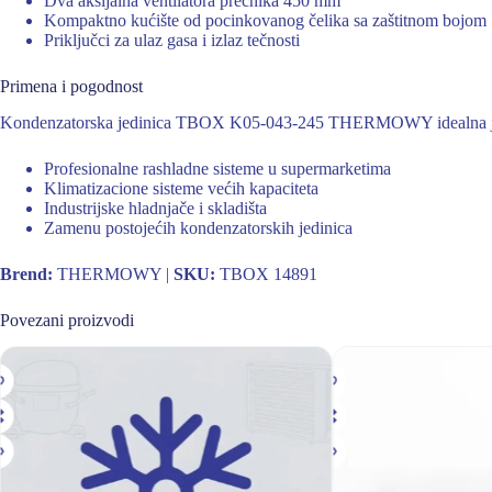
Dva aksijalna ventilatora prečnika 450 mm
Kompaktno kućište od pocinkovanog čelika sa zaštitnom bojom
Priključci za ulaz gasa i izlaz tečnosti
Primena i pogodnost
Kondenzatorska jedinica TBOX K05-043-245 THERMOWY idealna j
Profesionalne rashladne sisteme u supermarketima
Klimatizacione sisteme većih kapaciteta
Industrijske hladnjače i skladišta
Zamenu postojećih kondenzatorskih jedinica
Brend:
THERMOWY |
SKU:
TBOX 14891
Povezani proizvodi