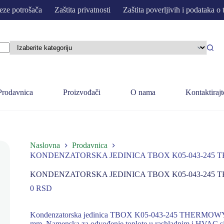
eze potrošača
Zaštita privatnosti
Zaštita poverljivih i podataka o 
Prodavnica
Proizvođači
O nama
Kontaktirajt
Naslovna
Prodavnica
KONDENZATORSKA JEDINICA TBOX K05-043-245 TH
KONDENZATORSKA JEDINICA TBOX K05-043-245 TH
0
RSD
Kondenzatorska jedinica TBOX K05-043-245 THERMOWY sna
mm. Namenska za odvođenje toplote u rashladnim i HVAC si