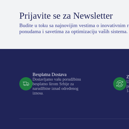
Prijavite se za Newsletter
Budite u toku sa najnovijim vestima o inovativnim 
ponudama i savetima za optimizaciju vaših sistema.
Besplatna Dostava
Z
Dostavljamo vašu porudžbinu
U
besplatno širom Srbije za
p
narudžbine iznad određenog
1
iznosa.