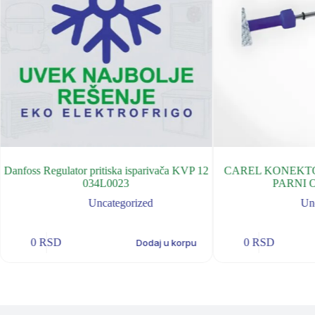
Danfoss Regulator pritiska isparivača KVP 12
CAREL KONEKTO
034L0023
PARNI 
Uncategorized
Un
0
RSD
0
RSD
Dodaj u korpu