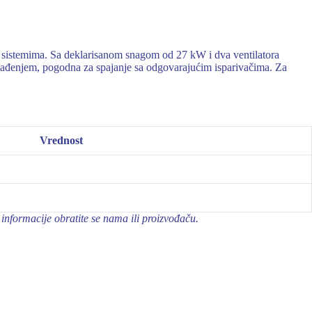
stemima. Sa deklarisanom snagom od 27 kW i dva ventilatora
hlađenjem, pogodna za spajanje sa odgovarajućim isparivačima. Za
Vrednost
informacije obratite se nama ili proizvođaču.