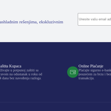
rashladnim rešenjima, ekskluzivnim
aštita Kupaca
Online Plaćanje
živajte u potpunoj zaštiti sa
Plaćajte sigurno e-ban
ravom na odustanak u roku od
pouzećem za brzu i be
4 dana bez navođenja razloga.
transakciju.