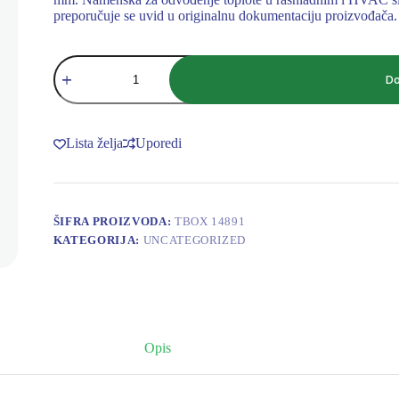
preporučuje se uvid u originalnu dokumentaciju proizvođača. 
KONDENZATORSKA
JEDINICA
Do
TBOX
K05-
043-
245
Lista želja
Uporedi
THERMOWY
(27kW,fi2x450)
količina
ŠIFRA PROIZVODA:
TBOX 14891
KATEGORIJA:
UNCATEGORIZED
Opis