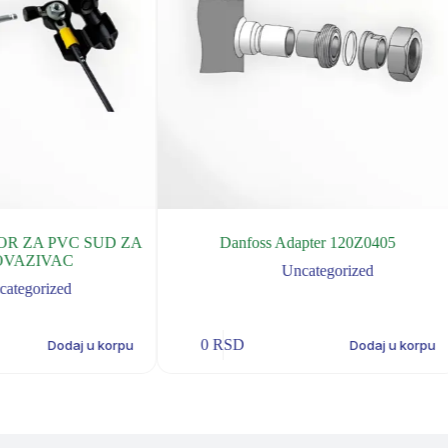
R ZA PVC SUD ZA
Danfoss Adapter 120Z0405
OVAZIVAC
Uncategorized
categorized
0
RSD
Dodaj u korpu
Dodaj u korpu