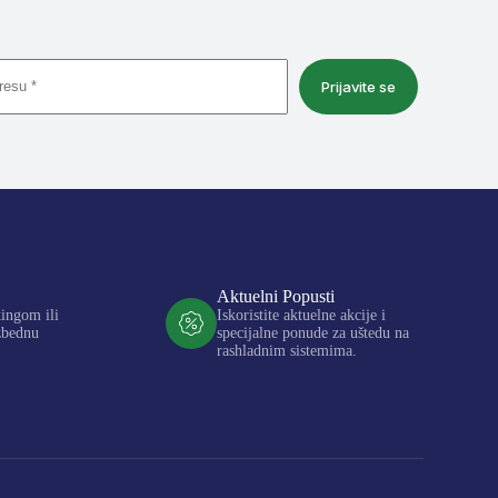
Prijavite se
Aktuelni Popusti
kingom ili
Iskoristite aktuelne akcije i
zbednu
specijalne ponude za uštedu na
rashladnim sistemima.