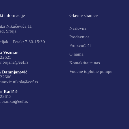
t informacije
Glavne stranice
ika Nikačevića 11
Naslovna
d, Srbija
Prodavnica
ljak – Petak: 7:30-15:30
Proizvođači
a Vezmar
O nama
22625
r.bojana@eef.rs
Kontaktirajte nas
Vodene toplotne pumpe
a Damnjanović
22606
anovic.nikola@eef.rs
o Radišić
22613
c.branko@eef.rs