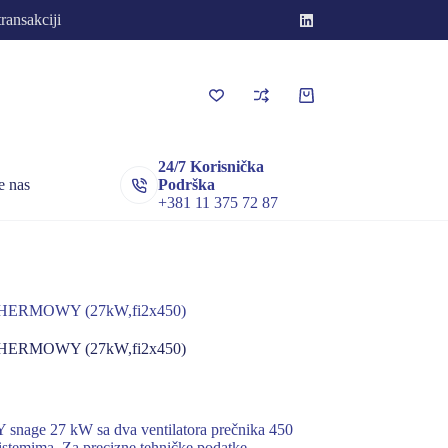
transakciji
Korpa
za
kupovinu
24/7 Korisnička
e nas
Podrška
+381 11 375 72 87
ERMOWY (27kW,fi2x450)
ERMOWY (27kW,fi2x450)
ge 27 kW sa dva ventilatora prečnika 450
stemima. Za precizne tehničke podatke