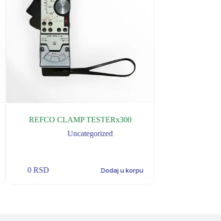
REFCO CLAMP TESTERx300
REFCO GUMIC
Uncategorized
U
0
RSD
0
RSD
Dodaj u korpu