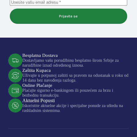
Prijavite se
Besplatna Dostava
Dostavljamo vašu porudžbinu besplatno širom Srbije za
narudžbine iznad određenog iznosa.
Zaštita Kupaca
Uživajte u potpunoj zaštiti sa pravom na odustanak u roku od
14 dana bez navođenja razloga.
Online Plaćanje
Plaćajte sigurno e-bankingom ili pouzećem za brzu i
bezbednu transakciju.
Aktuelni Popusti
Iskoristite aktuelne akcije i specijalne ponude za uštedu na
rashladnim sistemima.