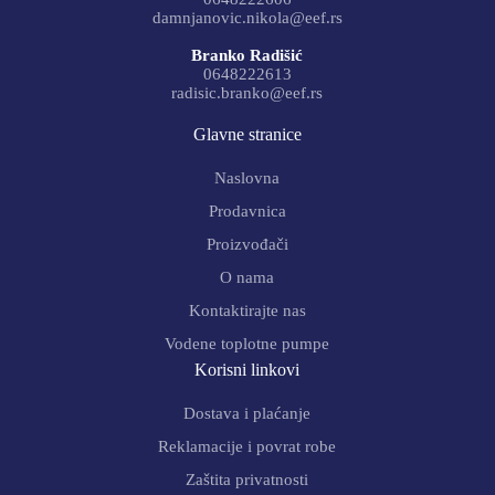
damnjanovic.nikola@eef.rs
Branko Radišić
0648222613
radisic.branko@eef.rs
Glavne stranice
Naslovna
Prodavnica
Proizvođači
O nama
Kontaktirajte nas
Vodene toplotne pumpe
Korisni linkovi
Dostava i plaćanje
Reklamacije i povrat robe
Zaštita privatnosti