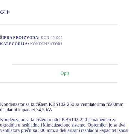
KBS102-
250
Q=34,5
kW
fi500mmx2
količina
ŠIFRA PROIZVODA:
KON.05.001
KATEGORIJA:
KONDENZATORI
Opis
Kondenzator sa kućištem KBS102-250 sa ventilatorima fi500mm –
rashladni kapacitet 34,5 kW
Kondenzator sa kućištem model KBS102-250 je namenjen za
ugradnju u rashladne i klimatizacione sisteme. Opremljen je sa dva
ventilatora prečnika 500 mm, a deklarisani rashladni kapacitet iznosi