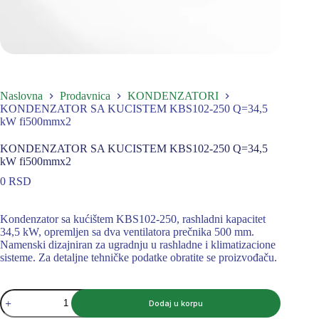
Naslovna
Prodavnica
KONDENZATORI
KONDENZATOR SA KUCISTEM KBS102-250 Q=34,5
kW fi500mmx2
KONDENZATOR SA KUCISTEM KBS102-250 Q=34,5
kW fi500mmx2
0
RSD
Kondenzator sa kućištem KBS102-250, rashladni kapacitet
34,5 kW, opremljen sa dva ventilatora prečnika 500 mm.
Namenski dizajniran za ugradnju u rashladne i klimatizacione
sisteme. Za detaljne tehničke podatke obratite se proizvođaču.
KONDENZATOR
Dodaj u korpu
SA
KUCISTEM