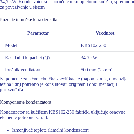
34,5 kW. Kondenzator se isporučuje u kompletnom kućištu, spremnom
za povezivanje u sistem.
Poznate tehničke karakteristike
Parametar
Vrednost
Model
KBS102-250
Rashladni kapacitet (Q)
34,5 kW
Prečnik ventilatora
500 mm (2 kom)
Napomena: za tačne tehničke specifikacije (napon, struja, dimenzije,
težina i dr.) potrebno je konsultovati originalnu dokumentaciju
proizvođača.
Komponente kondenzatora
Kondenzator sa kućištem KBS102-250 fabrički uključuje osnovne
elemente potrebne za rad:
Izmenjivač toplote (lamelni kondenzator)