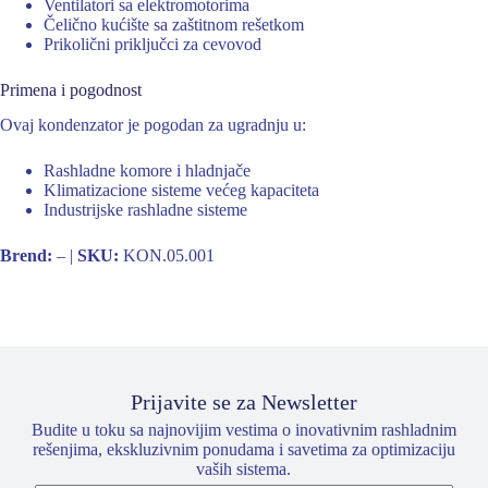
Ventilatori sa elektromotorima
Čelično kućište sa zaštitnom rešetkom
Prikolični priključci za cevovod
Primena i pogodnost
Ovaj kondenzator je pogodan za ugradnju u:
Rashladne komore i hladnjače
Klimatizacione sisteme većeg kapaciteta
Industrijske rashladne sisteme
Brend:
– |
SKU:
KON.05.001
Prijavite se za Newsletter
Budite u toku sa najnovijim vestima o inovativnim rashladnim
rešenjima, ekskluzivnim ponudama i savetima za optimizaciju
vaših sistema.