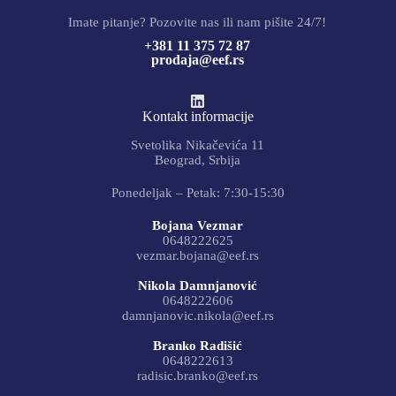
Imate pitanje? Pozovite nas ili nam pišite 24/7!
+381 11 375 72 87
prodaja@eef.rs
Kontakt informacije
Svetolika Nikačevića 11
Beograd, Srbija
Ponedeljak – Petak: 7:30-15:30
Bojana Vezmar
0648222625
vezmar.bojana@eef.rs
Nikola Damnjanović
0648222606
damnjanovic.nikola@eef.rs
Branko Radišić
0648222613
radisic.branko@eef.rs