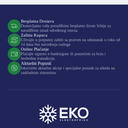
Besplatna Dostava
Dostavljamo vašu porudžbinu besplatno širom Srbije za
narudžbine iznad određenog iznosa.
Zaštita Kupaca
Uživajte u potpunoj zaštiti sa pravom na odustanak u roku od
14 dana bez navođenja razloga.
Online Plaćanje
Plaćajte sigurno e-bankingom ili pouzećem za brzu i
bezbednu transakciju.
Aktuelni Popusti
Iskoristite aktuelne akcije i specijalne ponude za uštedu na
rashladnim sistemima.