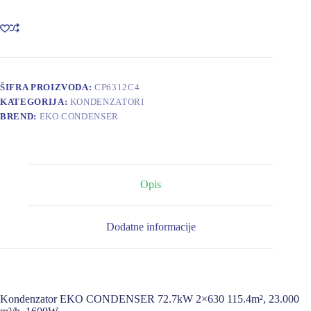
72.7kW
2X630
115.4m2,
23000m3,
1600W
količina
ŠIFRA PROIZVODA:
CP6312C4
KATEGORIJA:
KONDENZATORI
BREND:
EKO CONDENSER
Opis
Dodatne informacije
Kondenzator EKO CONDENSER 72.7kW 2×630 115.4m², 23.000