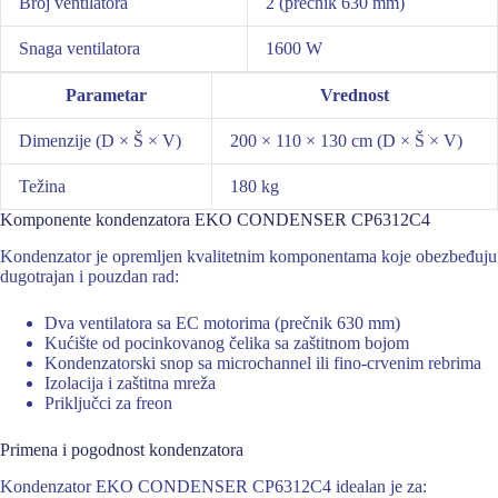
Broj ventilatora
2 (prečnik 630 mm)
Snaga ventilatora
1600 W
Parametar
Vrednost
Dimenzije (D × Š × V)
200 × 110 × 130 cm (D × Š × V)
Težina
180 kg
Komponente kondenzatora EKO CONDENSER CP6312C4
Kondenzator je opremljen kvalitetnim komponentama koje obezbeđuju
dugotrajan i pouzdan rad:
Dva ventilatora sa EC motorima (prečnik 630 mm)
Kućište od pocinkovanog čelika sa zaštitnom bojom
Kondenzatorski snop sa microchannel ili fino-crvenim rebrima
Izolacija i zaštitna mreža
Priključci za freon
Primena i pogodnost kondenzatora
Kondenzator EKO CONDENSER CP6312C4 idealan je za: