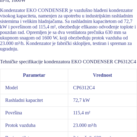
m³/h, 1600W
Kondenzator EKO CONDENSER je vazdušno hlađeni kondenzator
visokog kapaciteta, namenjen za upotrebu u industrijskim rashladnim
sistemima i velikim hladnjačama. Sa rashladnim kapacitetom od 72,7
kW i površinom od 115,4 m², obezbeđuje efikasno odvođenje toplote i
pouzdan rad. Opremljen je sa dva ventilatora prečnika 630 mm sa
ukupnom snagom od 1600 W, koji obezbeđuju protok vazduha od
23.000 m³/h. Kondenzator je fabrički sklopljen, testiran i spreman za
ugradnju.
Tehničke specifikacije kondenzatora EKO CONDENSER CP6312C4
Parametar
Vrednost
Model
CP6312C4
Rashladni kapacitet
72,7 kW
Površina
115,4 m²
Protok vazduha
23.000 m³/h