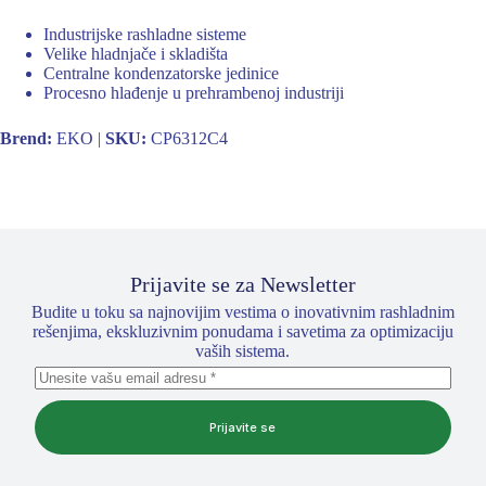
Industrijske rashladne sisteme
Velike hladnjače i skladišta
Centralne kondenzatorske jedinice
Procesno hlađenje u prehrambenoj industriji
Brend:
EKO |
SKU:
CP6312C4
Prijavite se za Newsletter
Budite u toku sa najnovijim vestima o inovativnim rashladnim
rešenjima, ekskluzivnim ponudama i savetima za optimizaciju
vaših sistema.
Prijavite se