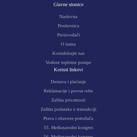
Glavne stranice
Naslovna
Prodavnica
Proizvođači
O nama
Kontaktirajte nas
Vodene toplotne pumpe
Korisni linkovi
Dostava i plaćanje
Reklamacije i povrat robe
Zaštita privatnosti
Zaštita podataka o transakciji
Prava i obaveze potrošača
55. Međunarodni kongres
56. Međunarodni kongres