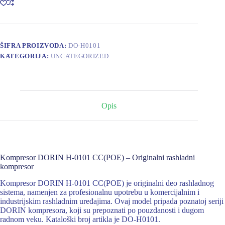
količina
ŠIFRA PROIZVODA:
DO-H0101
KATEGORIJA:
UNCATEGORIZED
Opis
Kompresor DORIN H-0101 CC(POE) – Originalni rashladni
kompresor
Kompresor DORIN H-0101 CC(POE) je originalni deo rashladnog
sistema, namenjen za profesionalnu upotrebu u komercijalnim i
industrijskim rashladnim uređajima. Ovaj model pripada poznatoj seriji
DORIN kompresora, koji su prepoznati po pouzdanosti i dugom
radnom veku. Kataloški broj artikla je DO-H0101.