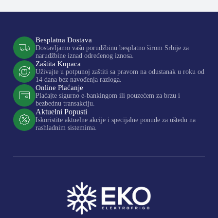
Besplatna Dostava
Dostavljamo vašu porudžbinu besplatno širom Srbije za
narudžbine iznad određenog iznosa.
Zaštita Kupaca
Uživajte u potpunoj zaštiti sa pravom na odustanak u roku od
14 dana bez navođenja razloga.
Online Plaćanje
Plaćajte sigurno e-bankingom ili pouzećem za brzu i
bezbednu transakciju.
Aktuelni Popusti
Iskoristite aktuelne akcije i specijalne ponude za uštedu na
rashladnim sistemima.