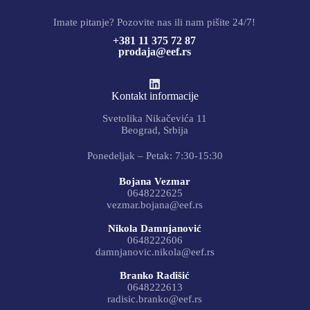
Imate pitanje? Pozovite nas ili nam pišite 24/7!
+381 11 375 72 87
prodaja@eef.rs
Kontakt informacije
Svetolika Nikačevića 11
Beograd, Srbija
Ponedeljak – Petak: 7:30-15:30
Bojana Vezmar
0648222625
vezmar.bojana@eef.rs
Nikola Damnjanović
0648222606
damnjanovic.nikola@eef.rs
Branko Radišić
0648222613
radisic.branko@eef.rs