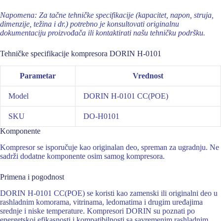
Napomena: Za tačne tehničke specifikacije (kapacitet, napon, struja,
dimenzije, težina i dr.) potrebno je konsultovati originalnu
dokumentaciju proizvođača ili kontaktirati našu tehničku podršku.
Tehničke specifikacije kompresora DORIN H-0101
Parametar
Vrednost
Model
DORIN H-0101 CC(POE)
SKU
DO-H0101
Komponente
Kompresor se isporučuje kao originalan deo, spreman za ugradnju. Ne
sadrži dodatne komponente osim samog kompresora.
Primena i pogodnost
DORIN H-0101 CC(POE) se koristi kao zamenski ili originalni deo u
rashladnim komorama, vitrinama, ledomatima i drugim uređajima
srednje i niske temperature. Kompresori DORIN su poznati po
energetskoj efikasnosti i kompatibilnosti sa savremenim rashladnim