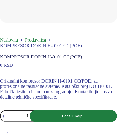
Naslovna
Prodavnica
KOMPRESOR DORIN H-0101 CC(POE)
KOMPRESOR DORIN H-0101 CC(POE)
0
RSD
Originalni kompresor DORIN H-0101 CC(POE) za
profesionalne rashladne sisteme. Kataloški broj DO-H0101.
Fabrički testiran i spreman za ugradnju. Kontaktirajte nas za
detaljne tehničke specifikacije.
KOMPRESOR
Dodaj u korpu
DORIN
H-
0101
CC(POE)