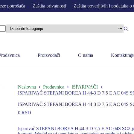
eze potrošača
Zaštita privatnosti
Zaštita poverljivih i podataka o 
Prodavnica
Proizvođači
O nama
Kontaktirajt
Naslovna
Prodavnica
ISPARIVAČI
ISPARIVAČ STEFANI BOREA H 44-3 D 7,5 E AC 04S SC2
ISPARIVAČ STEFANI BOREA H 44-3 D 7,5 E AC 04S SC2
0
RSD
Isparivač STEFANI BOREA H 44-3 D 7,5 E AC 04S SC2 je pro
komore. Model sa tri ventilatora, namenjen za srednje i niske 