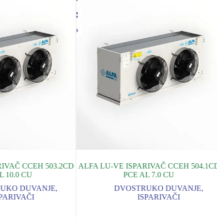
RIVAČ CCEH 503.2CD
ALFA LU-VE ISPARIVAČ CCEH 504.1C
L 10.0 CU
PCE AL 7.0 CU
UKO DUVANJE
,
DVOSTRUKO DUVANJE
,
PARIVAČI
ISPARIVAČI