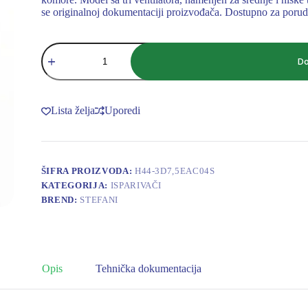
se originalnoj dokumentaciji proizvođača. Dostupno za porud
ISPARIVAČ
STEFANI
Do
BOREA
H
44-
3
Lista želja
Uporedi
D
7,5
E
AC
04S
ŠIFRA PROIZVODA:
H44-3D7,5EAC04S
SC2-
KATEGORIJA:
ISPARIVAČI
16.5
kW,13100
BREND:
STEFANI
m3
3xFI
450
količina
Opis
Tehnička dokumentacija