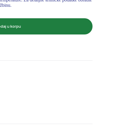
žbinu.
daj u korpu