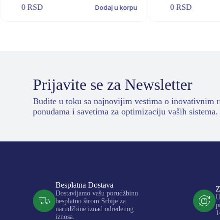
0
RSD
0
RSD
Dodaj u korpu
Prijavite se za Newsletter
Budite u toku sa najnovijim vestima o inovativnim 
ponudama i savetima za optimizaciju vaših sistema.
Besplatna Dostava
Z
Dostavljamo vašu porudžbinu
U
besplatno širom Srbije za
p
narudžbine iznad određenog
1
iznosa.