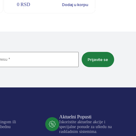
0
RSD
Dodaj u korpu
Prijavite se
Aktuelni Popusti
kingom ili
Iskoristite aktuelne akcije i
zbednu
specijalne ponude za uštedu na
rashladnim sistemima.