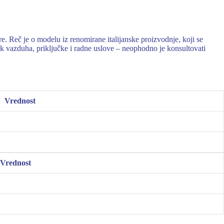
Reč je o modelu iz renomirane italijanske proizvodnje, koji se
k vazduha, priključke i radne uslove – neophodno je konsultovati
Vrednost
Vrednost