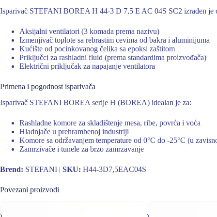
Isparivač STEFANI BOREA H 44-3 D 7,5 E AC 04S SC2 izrađen je od 
Aksijalni ventilatori (3 komada prema nazivu)
Izmenjivač toplote sa rebrastim cevima od bakra i aluminijuma
Kućište od pocinkovanog čelika sa epoksi zaštitom
Priključci za rashladni fluid (prema standardima proizvođača)
Električni priključak za napajanje ventilatora
Primena i pogodnost isparivača
Isparivač STEFANI BOREA serije H (BOREA) idealan je za:
Rashladne komore za skladištenje mesa, ribe, povrća i voća
Hladnjače u prehrambenoj industriji
Komore sa održavanjem temperature od 0°C do -25°C (u zavisnos
Zamrzivače i tunele za brzo zamrzavanje
Brend:
STEFANI |
SKU:
H44-3D7,5EAC04S
Povezani proizvodi