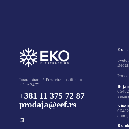
Kontak
Svetol
Beogra
Ponede
Imate pitanje? Pozovite nas ili nam
pišite 24/7!
Bojan
06482
+381 11 375 72 87
vezma
prodaja@eef.rs
Nikol
06482
damnj
Brank