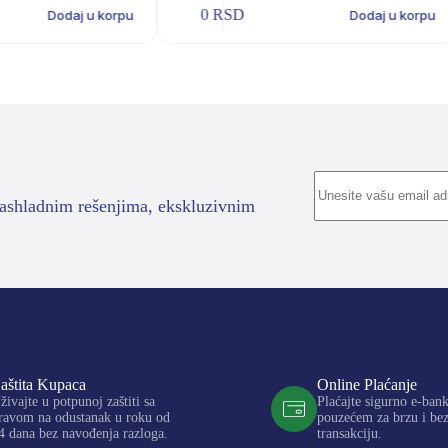
0
RSD
Dodaj u korpu
Dodaj u korpu
rashladnim rešenjima, ekskluzivnim
aštita Kupaca
Online Plaćanje
živajte u potpunoj zaštiti sa
Plaćajte sigurno e-ban
ravom na odustanak u roku od
pouzećem za brzu i be
4 dana bez navođenja razloga.
transakciju.