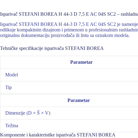
Isparivač STEFANI BOREA H 44-3 D 7,5 E AC 04S SC2 – rashladna o
Isparivač STEFANI BOREA H 44-3 D 7,5 E AC 04S SC2 je namenjen za ug
odlikuje kompaktnim dizajnom i primenom u profesionalnim rashladnim s
originalnu dokumentaciju proizvođača ili listu sa oznakom modela.
Tehničke specifikacije isparivača STEFANI BOREA
Parametar
Model
Tip
Parametar
Dimenzije (D × Š × V)
Težina
Komponente i karakteristike isparivača STEFANI BOREA