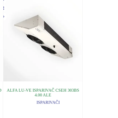
D
ALFA LU-VE ISPARIVAČ CSEH 303BS
ALFA LU-VE IS
4.00 ALE
4
ISPARIVAČI
0
RSD