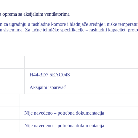
prema sa aksijalnim ventilatorima
radnju u rashladne komore i hladnjače srednje i niske temperature. 
istemima. Za tačne tehničke specifikacije – rashladni kapacitet, proto
H44-3D7,5EAC04S
Aksijalni isparivač
Nije navedeno – potrebna dokumentacija
Nije navedeno – potrebna dokumentacija