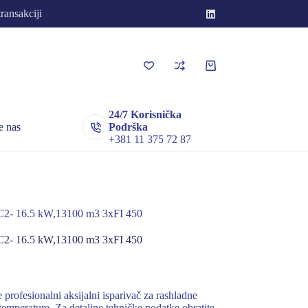
transakciji
Korpa
za
kupovinu
24/7 Korisnička
e nas
Podrška
+381 11 375 72 87
- 16.5 kW,13100 m3 3xFI 450
- 16.5 kW,13100 m3 3xFI 450
fesionalni aksijalni isparivač za rashladne
temperature. Za detaljne tehničke podatke obratite