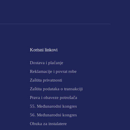
Korisni linkovi
Dostava i plaćanje
Reklamacije i povrat robe
Zaštita privatnosti
Zaštita podataka o transakciji
Prava i obaveze potrošača
55. Međunarodni kongres
56. Međunarodni kongres
Obuka za instalatere