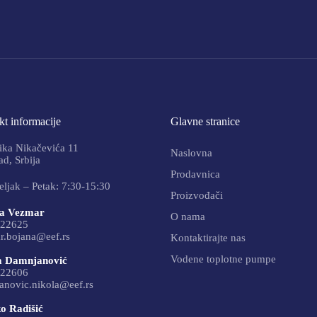
t informacije
Glavne stranice
ika Nikačevića 11
Naslovna
d, Srbija
Prodavnica
ljak – Petak: 7:30-15:30
Proizvođači
a Vezmar
O nama
22625
r.bojana@eef.rs
Kontaktirajte nas
Vodene toplotne pumpe
a Damnjanović
22606
anovic.nikola@eef.rs
o Radišić