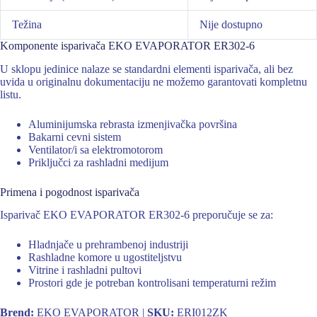
Težina
Nije dostupno
Komponente isparivača EKO EVAPORATOR ER302-6
U sklopu jedinice nalaze se standardni elementi isparivača, ali bez
uvida u originalnu dokumentaciju ne možemo garantovati kompletnu
listu.
Aluminijumska rebrasta izmenjivačka površina
Bakarni cevni sistem
Ventilator/i sa elektromotorom
Priključci za rashladni medijum
Primena i pogodnost isparivača
Isparivač EKO EVAPORATOR ER302-6 preporučuje se za:
Hladnjače u prehrambenoj industriji
Rashladne komore u ugostiteljstvu
Vitrine i rashladni pultovi
Prostori gde je potreban kontrolisani temperaturni režim
Brend:
EKO EVAPORATOR |
SKU:
ERI012ZK