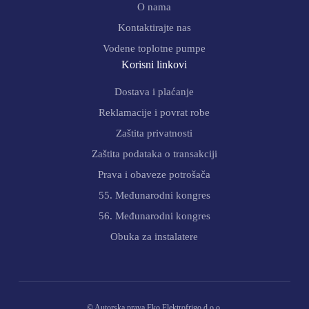
O nama
Kontaktirajte nas
Vodene toplotne pumpe
Korisni linkovi
Dostava i plaćanje
Reklamacije i povrat robe
Zaštita privatnosti
Zaštita podataka o transakciji
Prava i obaveze potrošača
55. Međunarodni kongres
56. Međunarodni kongres
Obuka za instalatere
© Autorska prava Eko Elektrofrigo d.o.o.