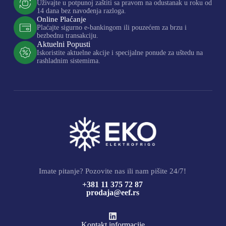
Uživajte u potpunoj zaštiti sa pravom na odustanak u roku od
14 dana bez navođenja razloga.
Online Plaćanje
Plaćajte sigurno e-bankingom ili pouzećem za brzu i
bezbednu transakciju.
Aktuelni Popusti
Iskoristite aktuelne akcije i specijalne ponude za uštedu na
rashladnim sistemima.
Imate pitanje? Pozovite nas ili nam pišite 24/7!
+381 11 375 72 87
prodaja@eef.rs
Kontakt informacije