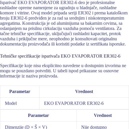
Isparivač EKO EVAPORATOR ER302-6 deo je profesionalne
rashladne opreme namenjene za ugradnju u hladnjače, rashladne
komore i vitrine. Ovaj model pripada seriji ER302 i prema kataloškom
broju ER302-6 predviđen je za rad sa srednjim i niskotemperaturnim
agregatima. Konstrukcija je od aluminijuma sa bakarnim cevima, sa
oslanjanjem na prisilnu cirkulaciju vazduha pomoću ventilatora. Za
tačne tehničke specifikacije, uključujući rashladni kapacitet, protok
vazduha i priključne mere, neophodno je konsultovati originalnu
dokumentaciju proizvođača ili koristiti podatke iz sertifikata isporuke.
Tehničke specifikacije isparivača EKO EVAPORATOR ER302-6
Specifikacije koje nisu eksplicitno navedene u dostupnim izvorima ne
mogu se pouzdano potvrditi. U tabeli ispod prikazane su osnovne
informacije iz naziva proizvoda.
Parametar
Vrednost
Model
EKO EVAPORATOR ER302-6
Parametar
Vrednost
Dimenzije (D × Š × V)
Nije dostupno