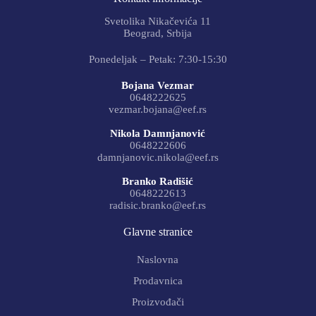
Svetolika Nikačevića 11
Beograd, Srbija
Ponedeljak – Petak: 7:30-15:30
Bojana Vezmar
0648222625
vezmar.bojana@eef.rs
Nikola Damnjanović
0648222606
damnjanovic.nikola@eef.rs
Branko Radišić
0648222613
radisic.branko@eef.rs
Glavne stranice
Naslovna
Prodavnica
Proizvođači