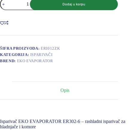
ISPARIVAČ
Dodaj u korpu
EKO
EVAPORATOR
ER302-
6
2,75
kW
DT-
8K
3126
ŠIFRA PROIZVODA:
ERI012ZK
m3/h;
KATEGORIJA:
ISPARIVAČI
12
BREND:
EKO EVAPORATOR
m2
količina
Opis
Isparivač EKO EVAPORATOR ER302-6 – rashladni isparivač za
hladnjače i komore