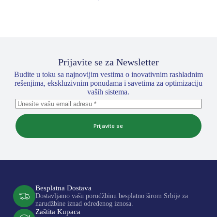
Prijavite se za Newsletter
Budite u toku sa najnovijim vestima o inovativnim rashladnim
rešenjima, ekskluzivnim ponudama i savetima za optimizaciju
vaših sistema.
Prijavite se
Besplatna Dostava
Dostavljamo vašu porudžbinu besplatno širom Srbije za
narudžbine iznad određenog iznosa.
Zaštita Kupaca