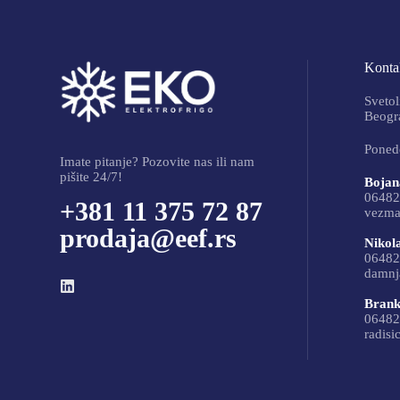
Kontak
Svetol
Beogra
Ponede
Imate pitanje? Pozovite nas ili nam
pišite 24/7!
Bojan
06482
+381 11 375 72 87
vezma
prodaja@eef.rs
Nikol
06482
damnj
Brank
06482
radisi