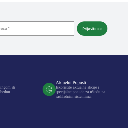
Prijavite se
Aktuelni Popusti
kingom ili
Iskoristite aktuelne akcije i
zbednu
specijalne ponude za uštedu na
rashladnim sistemima.