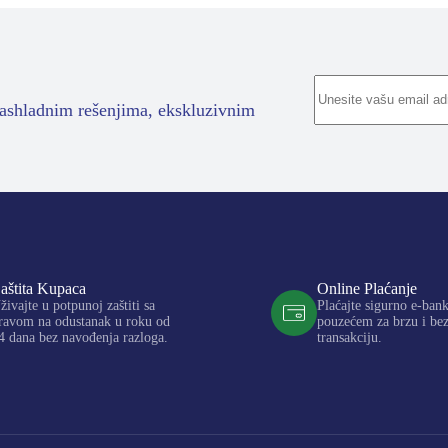
rashladnim rešenjima, ekskluzivnim
aštita Kupaca
Online Plaćanje
živajte u potpunoj zaštiti sa
Plaćajte sigurno e-ban
ravom na odustanak u roku od
pouzećem za brzu i be
4 dana bez navođenja razloga.
transakciju.