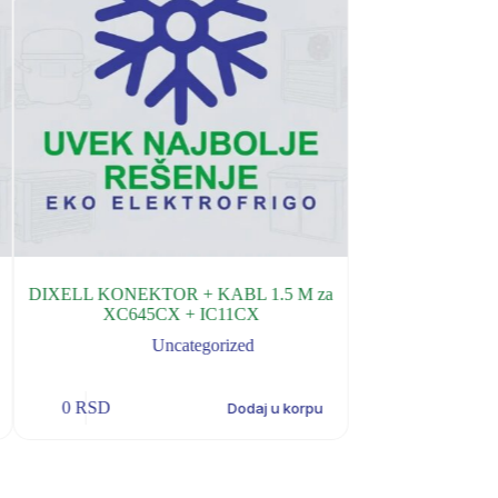
DIXELL KONEKTOR + KABL 1.5 M za
REFCO CLA
XC645CX + IC11CX
U
Uncategorized
0
RSD
0
RSD
Dodaj u korpu