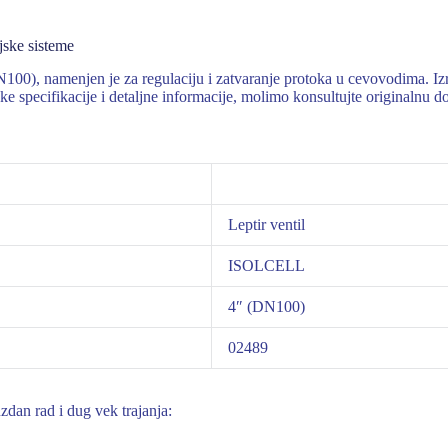
ske sisteme
0), namenjen je za regulaciju i zatvaranje protoka u cevovodima. Izra
ičke specifikacije i detaljne informacije, molimo konsultujte originalnu
Leptir ventil
ISOLCELL
4″ (DN100)
02489
zdan rad i dug vek trajanja: