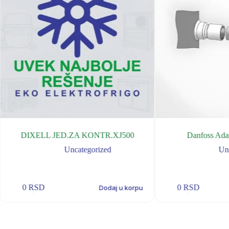
DIXELL JED.ZA KONTR.XJ500
Danfoss Ada
Uncategorized
Un
0
RSD
0
RSD
Dodaj u korpu