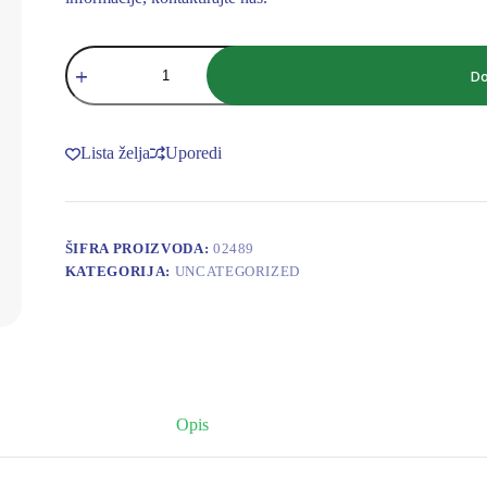
ISOLCELL
LEPTIR
Do
VENTIL
4"
DN100
količina
Lista želja
Uporedi
ŠIFRA PROIZVODA:
02489
KATEGORIJA:
UNCATEGORIZED
Opis