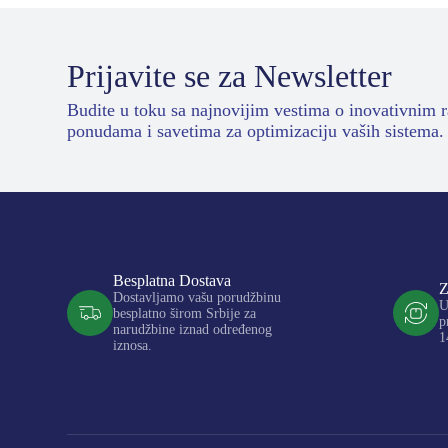
Prijavite se za Newsletter
Budite u toku sa najnovijim vestima o inovativnim 
ponudama i savetima za optimizaciju vaših sistema.
Besplatna Dostava
Z
Dostavljamo vašu porudžbinu
U
besplatno širom Srbije za
p
narudžbine iznad određenog
1
iznosa.