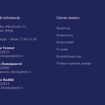
t informacije
Glavne stranice
ika Nikačevića 11
Naslovna
d, Srbija
Prodavnica
ljak – Petak: 7:30-15:30
Proizvođači
a Vezmar
O nama
22625
r.bojana@eef.rs
Kontaktirajte nas
Vodene toplotne pumpe
a Damnjanović
22606
anovic.nikola@eef.rs
o Radišić
22613
c.branko@eef.rs