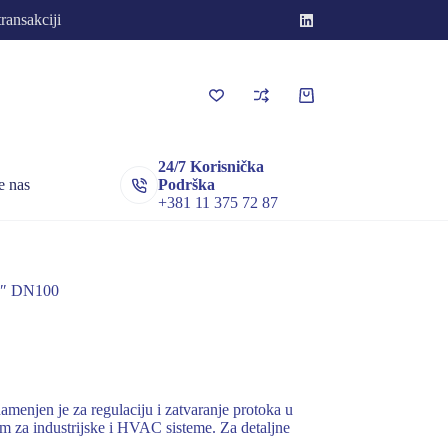
transakciji
Korpa
za
kupovinu
24/7 Korisnička
e nas
Podrška
+381 11 375 72 87
″ DN100
enjen je za regulaciju i zatvaranje protoka u
m za industrijske i HVAC sisteme. Za detaljne