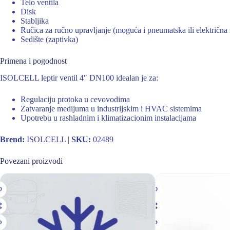
Telo ventila
Disk
Stabljika
Ručica za ručno upravljanje (moguća i pneumatska ili električna
Sedište (zaptivka)
Primena i pogodnost
ISOLCELL leptir ventil 4″ DN100 idealan je za:
Regulaciju protoka u cevovodima
Zatvaranje medijuma u industrijskim i HVAC sistemima
Upotrebu u rashladnim i klimatizacionim instalacijama
Brend:
ISOLCELL |
SKU:
02489
Povezani proizvodi