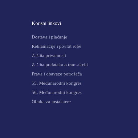
Korisni linkovi
Dostava i plaćanje
Reklamacije i povrat robe
Zaštita privatnosti
Zaštita podataka o transakciji
Prava i obaveze potrošača
55. Međunarodni kongres
56. Međunarodni kongres
Obuka za instalatere