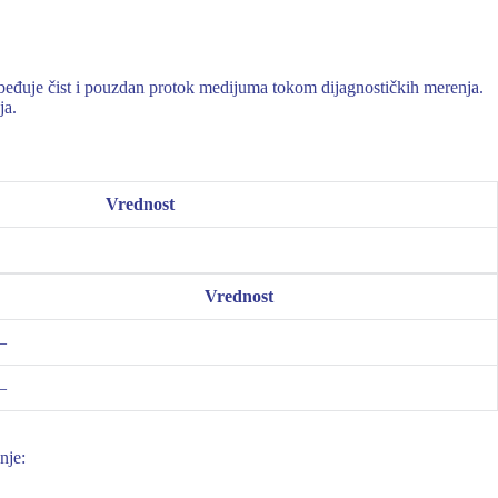
beđuje čist i pouzdan protok medijuma tokom dijagnostičkih merenja.
ja.
Vrednost
Vrednost
–
–
nje: