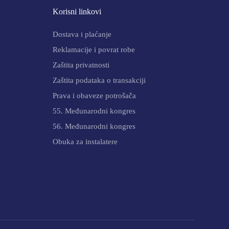
Korisni linkovi
Dostava i plaćanje
Reklamacije i povrat robe
Zaštita privatnosti
Zaštita podataka o transakciji
Prava i obaveze potrošača
55. Međunarodni kongres
56. Međunarodni kongres
Obuka za instalatere