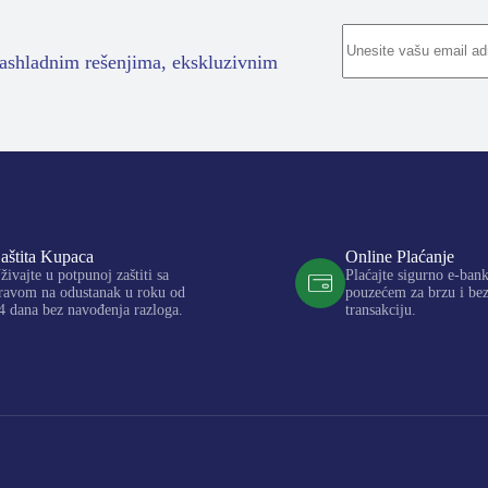
rashladnim rešenjima, ekskluzivnim
aštita Kupaca
Online Plaćanje
živajte u potpunoj zaštiti sa
Plaćajte sigurno e-ban
ravom na odustanak u roku od
pouzećem za brzu i be
4 dana bez navođenja razloga.
transakciju.