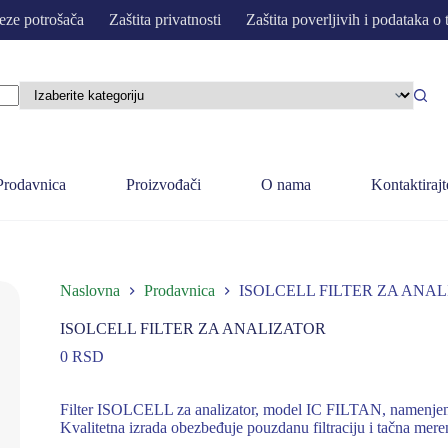
eze potrošača
Zaštita privatnosti
Zaštita poverljivih i podataka o 
Prodavnica
Proizvođači
O nama
Kontaktirajt
Naslovna
Prodavnica
ISOLCELL FILTER ZA ANA
ISOLCELL FILTER ZA ANALIZATOR
0
RSD
Filter ISOLCELL za analizator, model IC FILTAN, namenjen j
Kvalitetna izrada obezbeđuje pouzdanu filtraciju i tačna meren