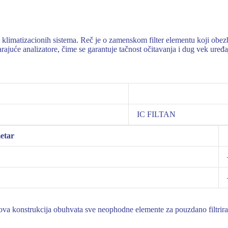
klimatizacionih sistema. Reč je o zamenskom filter elementu koji obez
juće analizatore, čime se garantuje tačnost očitavanja i dug vek uređa
IC FILTAN
etar
ova konstrukcija obuhvata sve neophodne elemente za pouzdano filtrira