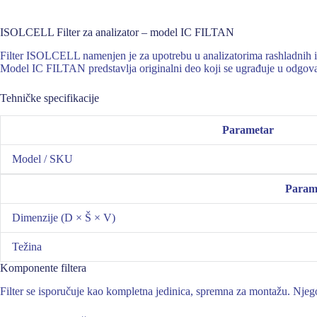
ISOLCELL Filter za analizator – model IC FILTAN
Filter ISOLCELL namenjen je za upotrebu u analizatorima rashladnih i 
Model IC FILTAN predstavlja originalni deo koji se ugrađuje u odgovara
Tehničke specifikacije
Parametar
Model / SKU
Param
Dimenzije (D × Š × V)
Težina
Komponente filtera
Filter se isporučuje kao kompletna jedinica, spremna za montažu. Njeg