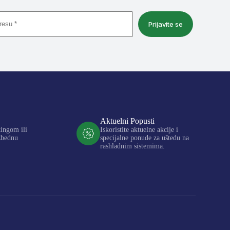
Prijavite se
Aktuelni Popusti
kingom ili
Iskoristite aktuelne akcije i
zbednu
specijalne ponude za uštedu na
rashladnim sistemima.