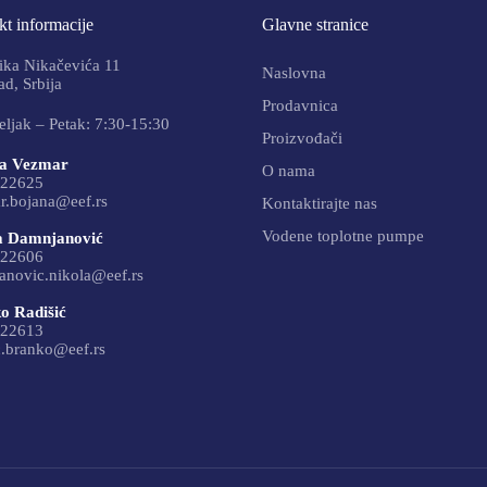
t informacije
Glavne stranice
ika Nikačevića 11
Naslovna
d, Srbija
Prodavnica
ljak – Petak: 7:30-15:30
Proizvođači
a Vezmar
O nama
22625
r.bojana@eef.rs
Kontaktirajte nas
Vodene toplotne pumpe
a Damnjanović
22606
anovic.nikola@eef.rs
o Radišić
22613
c.branko@eef.rs