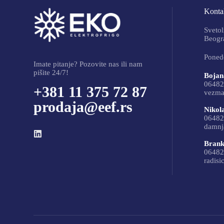
Kontak
Svetol
Beogra
Ponede
Imate pitanje? Pozovite nas ili nam
pišite 24/7!
Bojan
06482
+381 11 375 72 87
vezma
prodaja@eef.rs
Nikol
06482
damnj
Brank
06482
radisi