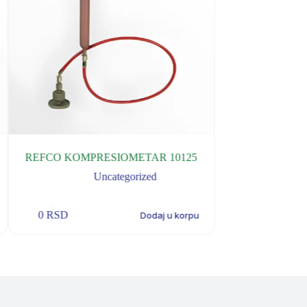
REFCO KOMPRESIOMETAR 10125
REFCO PROS
Uncategorized
U
0
RSD
0
RSD
Dodaj u korpu