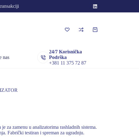
transakciji
Korpa
za
kupovinu
24/7 Korisnička
e nas
Podrška
+381 11 375 72 87
LIZATOR
e za zamenu u analizatorima rashladnih sistema.
ja. Fabrički testiran i spreman za ugradnju.