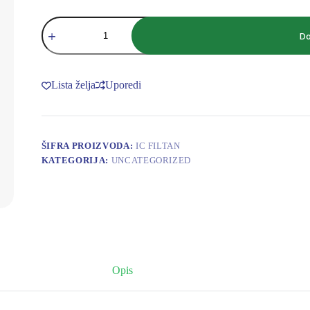
ISOLCELL
FILTER
Do
ZA
ANALIZATOR
količina
Lista želja
Uporedi
ŠIFRA PROIZVODA:
IC FILTAN
KATEGORIJA:
UNCATEGORIZED
Opis