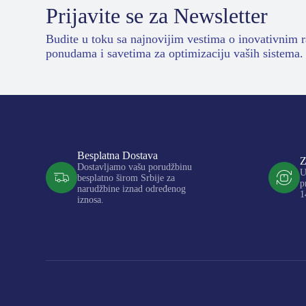
Prijavite se za Newsletter
Budite u toku sa najnovijim vestima o inovativnim 
ponudama i savetima za optimizaciju vaših sistema.
Besplatna Dostava
Z
Dostavljamo vašu porudžbinu
U
besplatno širom Srbije za
p
narudžbine iznad određenog
1
iznosa.