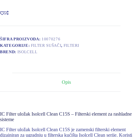
ULOŽAK
ISOLCELL
CLEAN
C15S
količina
ŠIFRA PROIZVODA:
10070276
KATEGORIJE:
FILTER SUŠAČI
,
FILTERI
BREND:
ISOLCELL
Opis
IC Filter uložak Isolcell Clean C15S – Filterski element za rashladne
sisteme
IC Filter uložak Isolcell Clean C15S je zamenski filterski element
dizajniran za ugradnju u filterska kućišta Isolcell Clean serije. Koristi