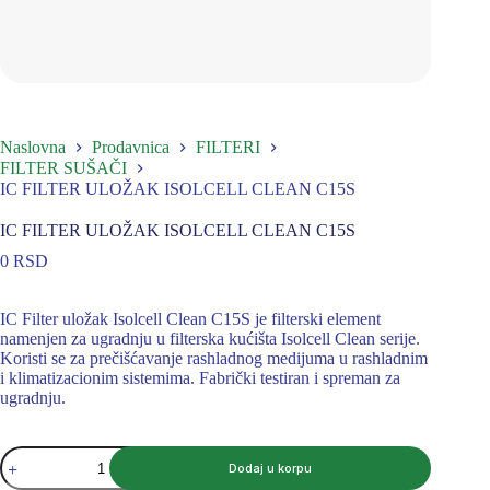
Naslovna
Prodavnica
FILTERI
FILTER SUŠAČI
IC FILTER ULOŽAK ISOLCELL CLEAN C15S
IC FILTER ULOŽAK ISOLCELL CLEAN C15S
0
RSD
IC Filter uložak Isolcell Clean C15S je filterski element
namenjen za ugradnju u filterska kućišta Isolcell Clean serije.
Koristi se za prečišćavanje rashladnog medijuma u rashladnim
i klimatizacionim sistemima. Fabrički testiran i spreman za
ugradnju.
IC
Dodaj u korpu
FILTER