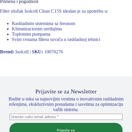
Primena i pogodnost
Filter uložak Isolcell Clean C15S idealan je za upotrebu u:
Rashladnim sistemima sa freonom
Klimatizacionim uređajima
Toplotnim pumpama
Svim vrstama filtera suvača u rashladnoj tehnici
Brend:
Isolcell |
SKU:
10070276
Prijavite se za Newsletter
Budite u toku sa najnovijim vestima o inovativnim rashladnim
rešenjima, ekskluzivnim ponudama i savetima za optimizaciju
vaših sistema.
Prijavite se