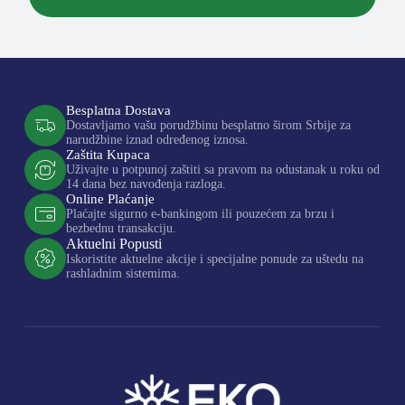
Besplatna Dostava
Dostavljamo vašu porudžbinu besplatno širom Srbije za
narudžbine iznad određenog iznosa.
Zaštita Kupaca
Uživajte u potpunoj zaštiti sa pravom na odustanak u roku od
14 dana bez navođenja razloga.
Online Plaćanje
Plaćajte sigurno e-bankingom ili pouzećem za brzu i
bezbednu transakciju.
Aktuelni Popusti
Iskoristite aktuelne akcije i specijalne ponude za uštedu na
rashladnim sistemima.