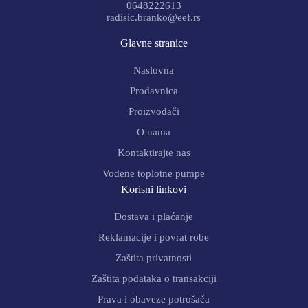
0648222613
radisic.branko@eef.rs
Glavne stranice
Naslovna
Prodavnica
Proizvođači
O nama
Kontaktirajte nas
Vodene toplotne pumpe
Korisni linkovi
Dostava i plaćanje
Reklamacije i povrat robe
Zaštita privatnosti
Zaštita podataka o transakciji
Prava i obaveze potrošača