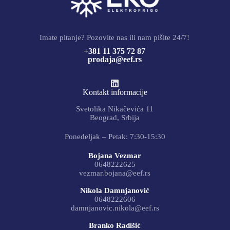
Imate pitanje? Pozovite nas ili nam pišite 24/7!
+381 11 375 72 87
prodaja@eef.rs
Kontakt informacije
Svetolika Nikačevića 11
Beograd, Srbija
Ponedeljak – Petak: 7:30-15:30
Bojana Vezmar
0648222625
vezmar.bojana@eef.rs
Nikola Damnjanović
0648222606
damnjanovic.nikola@eef.rs
Branko Radišić