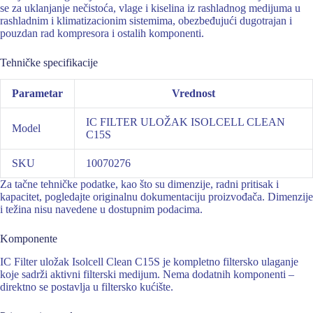
se za uklanjanje nečistoća, vlage i kiselina iz rashladnog medijuma u
rashladnim i klimatizacionim sistemima, obezbeđujući dugotrajan i
pouzdan rad kompresora i ostalih komponenti.
Tehničke specifikacije
Parametar
Vrednost
IC FILTER ULOŽAK ISOLCELL CLEAN
Model
C15S
SKU
10070276
Za tačne tehničke podatke, kao što su dimenzije, radni pritisak i
kapacitet, pogledajte originalnu dokumentaciju proizvođača. Dimenzije
i težina nisu navedene u dostupnim podacima.
Komponente
IC Filter uložak Isolcell Clean C15S je kompletno filtersko ulaganje
koje sadrži aktivni filterski medijum. Nema dodatnih komponenti –
direktno se postavlja u filtersko kućište.