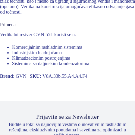
izlaz tečnosti, kao i mesto za ugradnju sigurnosnog ventila i manometra
(opciono). Vertikalna konstrukcija omogućava efikasno odvajanje gasa
od tečnosti.
Primena
Vertikalni resiver GVN 55L koristi se u:
Komercijalnim rashladnim sistemima
Industrijskim hladnjačama
Klimatizacionim postrojenjima
Sistemima sa daljinskim kondenzatorima
Brend:
GVN |
SKU:
V8A.33b.55.A4.A4.F4
Prijavite se za Newsletter
Budite u toku sa najnovijim vestima o inovativnim rashladnim
rešenjima, ekskluzivnim ponudama i savetima za optimizaciju