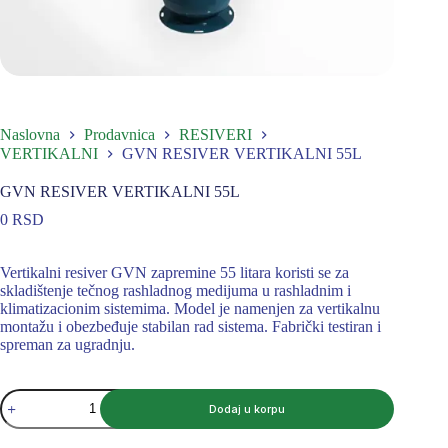
Naslovna
Prodavnica
RESIVERI
VERTIKALNI
GVN RESIVER VERTIKALNI 55L
GVN RESIVER VERTIKALNI 55L
0
RSD
Vertikalni resiver GVN zapremine 55 litara koristi se za
skladištenje tečnog rashladnog medijuma u rashladnim i
klimatizacionim sistemima. Model je namenjen za vertikalnu
montažu i obezbeđuje stabilan rad sistema. Fabrički testiran i
spreman za ugradnju.
GVN
Dodaj u korpu
RESIVER
VERTIKALNI
55L