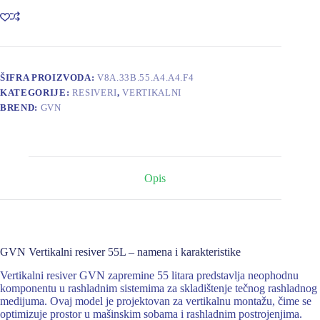
količina
ŠIFRA PROIZVODA:
V8A.33B.55.A4.A4.F4
KATEGORIJE:
RESIVERI
,
VERTIKALNI
BREND:
GVN
Opis
GVN Vertikalni resiver 55L – namena i karakteristike
Vertikalni resiver GVN zapremine 55 litara predstavlja neophodnu
komponentu u rashladnim sistemima za skladištenje tečnog rashladnog
medijuma. Ovaj model je projektovan za vertikalnu montažu, čime se
optimizuje prostor u mašinskim sobama i rashladnim postrojenjima.