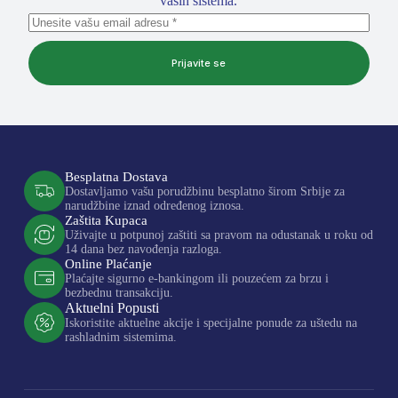
vaših sistema.
Prijavite se
Besplatna Dostava
Dostavljamo vašu porudžbinu besplatno širom Srbije za
narudžbine iznad određenog iznosa.
Zaštita Kupaca
Uživajte u potpunoj zaštiti sa pravom na odustanak u roku od
14 dana bez navođenja razloga.
Online Plaćanje
Plaćajte sigurno e-bankingom ili pouzećem za brzu i
bezbednu transakciju.
Aktuelni Popusti
Iskoristite aktuelne akcije i specijalne ponude za uštedu na
rashladnim sistemima.