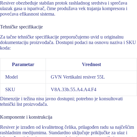
Resiver obezbeđuje stabilan protok rashladnog sredstva i sprečava
ulazak gasa u isparivač, čime produžava vek trajanja kompresora i
povećava efikasnost sistema.
Tehničke specifikacije
Za tačne tehničke specifikacije preporučujemo uvid u originalnu
dokumentaciju proizvođača. Dostupni podaci na osnovu naziva i SKU
koda:
Parametar
Vrednost
Model
GVN Vertikalni resiver 55L
SKU
V8A.33b.55.A4.A4.F4
Dimenzije i težina nisu javno dostupni; potrebno je konsultovati
tehnički list proizvođača.
Komponente i konstrukcija
Resiver je izrađen od kvalitetnog čelika, prilagođen radu sa najčešćim
rashladnim medijumima. Standardno uključuje priključke za ulaz i