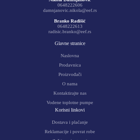
0648222606
damnjanovic.nikola@eef.rs
Branko Radišić
0648222613
radisic.branko@eef.rs
Glavne stranice
Naslovna
Prodavnica
Proizvođači
O nama
Kontaktirajte nas
Vodene toplotne pumpe
Korisni linkovi
Dostava i plaćanje
Reklamacije i povrat robe