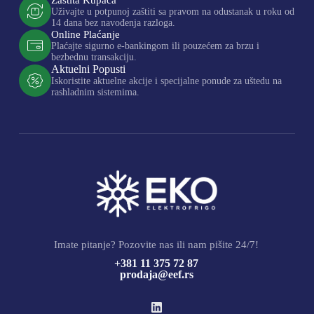
Uživajte u potpunoj zaštiti sa pravom na odustanak u roku od
14 dana bez navođenja razloga.
Online Plaćanje
Plaćajte sigurno e-bankingom ili pouzećem za brzu i
bezbednu transakciju.
Aktuelni Popusti
Iskoristite aktuelne akcije i specijalne ponude za uštedu na
rashladnim sistemima.
Imate pitanje? Pozovite nas ili nam pišite 24/7!
+381 11 375 72 87
prodaja@eef.rs