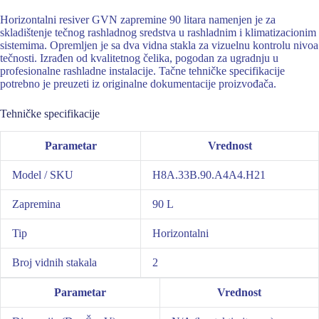
Horizontalni resiver GVN zapremine 90 litara namenjen je za
skladištenje tečnog rashladnog sredstva u rashladnim i klimatizacionim
sistemima. Opremljen je sa dva vidna stakla za vizuelnu kontrolu nivoa
tečnosti. Izrađen od kvalitetnog čelika, pogodan za ugradnju u
profesionalne rashladne instalacije. Tačne tehničke specifikacije
potrebno je preuzeti iz originalne dokumentacije proizvođača.
Tehničke specifikacije
Parametar
Vrednost
Model / SKU
H8A.33B.90.A4A4.H21
Zapremina
90 L
Tip
Horizontalni
Broj vidnih stakala
2
Parametar
Vrednost