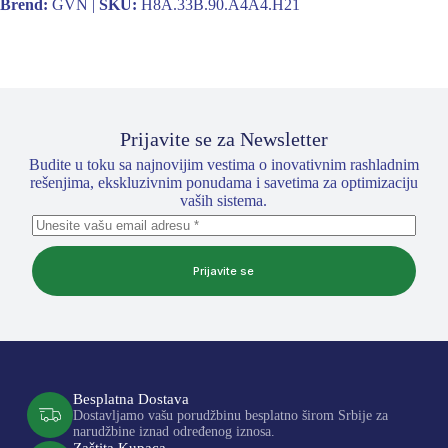
Brend:
GVN |
SKU:
H8A.33B.90.A4A4.H21
Prijavite se za Newsletter
Budite u toku sa najnovijim vestima o inovativnim rashladnim
rešenjima, ekskluzivnim ponudama i savetima za optimizaciju
vaših sistema.
Prijavite se
Besplatna Dostava
Dostavljamo vašu porudžbinu besplatno širom Srbije za
narudžbine iznad određenog iznosa.
Zaštita Kupaca