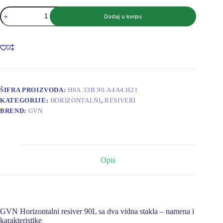
GVN
Dodaj u korpu
RESIVER
HORIZONTALNI
90L
TANKI
SA
DVA
VIDNA
STAKLA
količina
ŠIFRA PROIZVODA:
H8A.33B.90.A4A4.H21
KATEGORIJE:
HORIZONTALNI
,
RESIVERI
BREND:
GVN
Opis
GVN Horizontalni resiver 90L sa dva vidna stakla – namena i
karakteristike