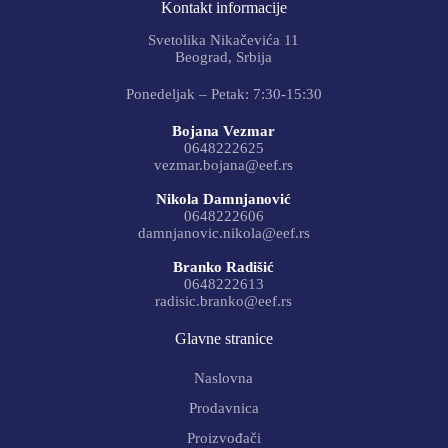
Kontakt informacije
Svetolika Nikačevića 11
Beograd, Srbija
Ponedeljak – Petak: 7:30-15:30
Bojana Vezmar
0648222625
vezmar.bojana@eef.rs
Nikola Damnjanović
0648222606
damnjanovic.nikola@eef.rs
Branko Radišić
0648222613
radisic.branko@eef.rs
Glavne stranice
Naslovna
Prodavnica
Proizvođači