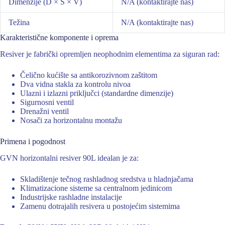
Dimenzije (D × Š × V)
N/A (kontaktirajte nas)
Težina
N/A (kontaktirajte nas)
Karakteristične komponente i oprema
Resiver je fabrički opremljen neophodnim elementima za siguran rad:
Čelično kućište sa antikorozivnom zaštitom
Dva vidna stakla za kontrolu nivoa
Ulazni i izlazni priključci (standardne dimenzije)
Sigurnosni ventil
Drenažni ventil
Nosači za horizontalnu montažu
Primena i pogodnost
GVN horizontalni resiver 90L idealan je za:
Skladištenje tečnog rashladnog sredstva u hladnjačama
Klimatizacione sisteme sa centralnom jedinicom
Industrijske rashladne instalacije
Zamenu dotrajalih resivera u postojećim sistemima