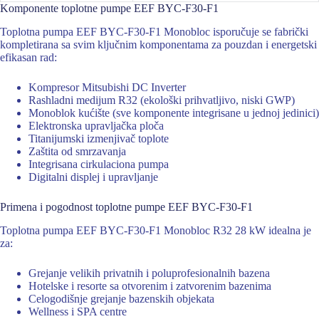
Komponente toplotne pumpe EEF BYC-F30-F1
Toplotna pumpa EEF BYC-F30-F1 Monobloc isporučuje se fabrički
kompletirana sa svim ključnim komponentama za pouzdan i energetski
efikasan rad:
Kompresor Mitsubishi DC Inverter
Rashladni medijum R32 (ekološki prihvatljivo, niski GWP)
Monoblok kućište (sve komponente integrisane u jednoj jedinici)
Elektronska upravljačka ploča
Titanijumski izmenjivač toplote
Zaštita od smrzavanja
Integrisana cirkulaciona pumpa
Digitalni displej i upravljanje
Primena i pogodnost toplotne pumpe EEF BYC-F30-F1
Toplotna pumpa EEF BYC-F30-F1 Monobloc R32 28 kW idealna je
za:
Grejanje velikih privatnih i poluprofesionalnih bazena
Hotelske i resorte sa otvorenim i zatvorenim bazenima
Celogodišnje grejanje bazenskih objekata
Wellness i SPA centre