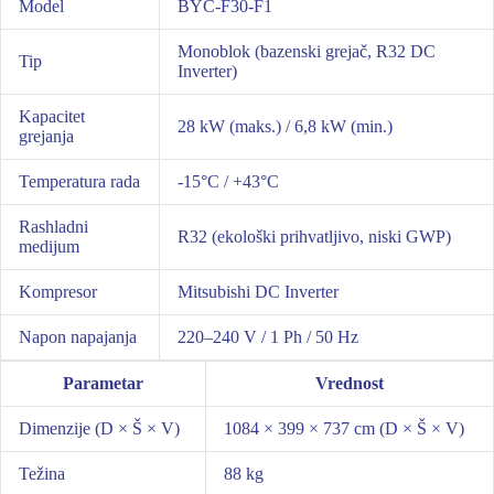
Model
BYC-F30-F1
Monoblok (bazenski grejač, R32 DC
Tip
Inverter)
Kapacitet
28 kW (maks.) / 6,8 kW (min.)
grejanja
Temperatura rada
-15°C / +43°C
Rashladni
R32 (ekološki prihvatljivo, niski GWP)
medijum
Kompresor
Mitsubishi DC Inverter
Napon napajanja
220–240 V / 1 Ph / 50 Hz
Parametar
Vrednost
Dimenzije (D × Š × V)
1084 × 399 × 737 cm (D × Š × V)
Težina
88 kg