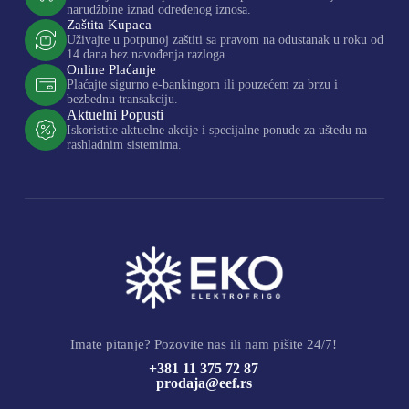
narudžbine iznad određenog iznosa.
Zaštita Kupaca
Uživajte u potpunoj zaštiti sa pravom na odustanak u roku od
14 dana bez navođenja razloga.
Online Plaćanje
Plaćajte sigurno e-bankingom ili pouzećem za brzu i
bezbednu transakciju.
Aktuelni Popusti
Iskoristite aktuelne akcije i specijalne ponude za uštedu na
rashladnim sistemima.
Imate pitanje? Pozovite nas ili nam pišite 24/7!
+381 11 375 72 87
prodaja@eef.rs