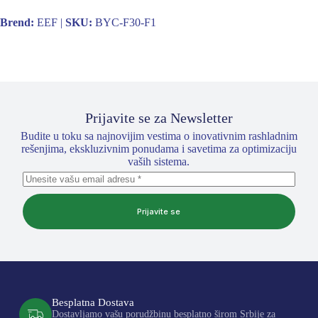
Brend:
EEF |
SKU:
BYC-F30-F1
Prijavite se za Newsletter
Budite u toku sa najnovijim vestima o inovativnim rashladnim
rešenjima, ekskluzivnim ponudama i savetima za optimizaciju
vaših sistema.
Prijavite se
Besplatna Dostava
Dostavljamo vašu porudžbinu besplatno širom Srbije za