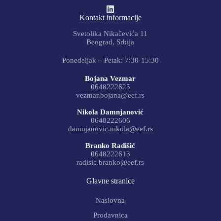
Kontakt informacije
Svetolika Nikačevića 11
Beograd, Srbija
Ponedeljak – Petak: 7:30-15:30
Bojana Vezmar
0648222625
vezmar.bojana@eef.rs
Nikola Damnjanović
0648222606
damnjanovic.nikola@eef.rs
Branko Radišić
0648222613
radisic.branko@eef.rs
Glavne stranice
Naslovna
Prodavnica