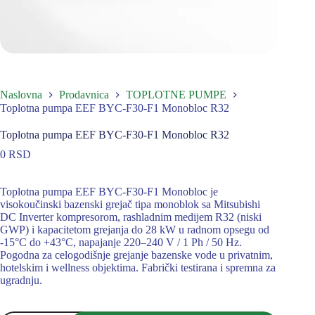
Naslovna
Prodavnica
TOPLOTNE PUMPE
Toplotna pumpa EEF BYC-F30-F1 Monobloc R32
Toplotna pumpa EEF BYC-F30-F1 Monobloc R32
0
RSD
Toplotna pumpa EEF BYC-F30-F1 Monobloc je
visokoučinski bazenski grejač tipa monoblok sa Mitsubishi
DC Inverter kompresorom, rashladnim medijem R32 (niski
GWP) i kapacitetom grejanja do 28 kW u radnom opsegu od
-15°C do +43°C, napajanje 220–240 V / 1 Ph / 50 Hz.
Pogodna za celogodišnje grejanje bazenske vode u privatnim,
hotelskim i wellness objektima. Fabrički testirana i spremna za
ugradnju.