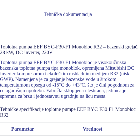
Tehnička dokumentacija
Toplotna pumpa EEF BYC-F30-F1 Monobloc R32 – bazenski grejač,
28 kW, DC Inverter, 220V
Toplotna pumpa EEF BYC-F30-F1 Monobloc je visokoučinska
bazenska toplotna pumpa tipa monoblok, opremljena Mitsubishi DC
Inverter kompresorom i ekološkim rashladnim medijem R32 (niski
GWP). Namenjena je za grejanje bazenske vode u širokom
temperaturnom opsegu od -15°C do +43°C, što je čini pogodnom za
celogodišnju upotrebu. Fabrički sklopljena i testirana, jedinica je
spremna za brzu i jednostavnu ugradnju na licu mesta.
Tehničke specifikacije toplotne pumpe EEF BYC-F30-F1 Monobloc
R32
Parametar
Vrednost