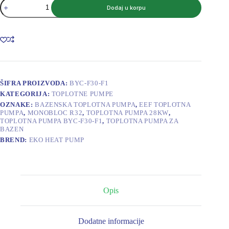
Toplotna
Dodaj u korpu
pumpa
EEF
BYC-
F30-
F1
Monobloc
R32
količina
ŠIFRA PROIZVODA:
BYC-F30-F1
KATEGORIJA:
TOPLOTNE PUMPE
OZNAKE:
BAZENSKA TOPLOTNA PUMPA
,
EEF TOPLOTNA
PUMPA
,
MONOBLOC R32
,
TOPLOTNA PUMPA 28KW
,
TOPLOTNA PUMPA BYC-F30-F1
,
TOPLOTNA PUMPA ZA
BAZEN
BREND:
EKO HEAT PUMP
Opis
Dodatne informacije