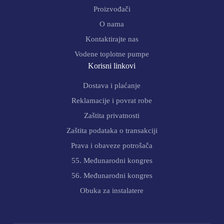
Proizvođači
O nama
Kontaktirajte nas
Vodene toplotne pumpe
Korisni linkovi
Dostava i plaćanje
Reklamacije i povrat robe
Zaštita privatnosti
Zaštita podataka o transakciji
Prava i obaveze potrošača
55. Međunarodni kongres
56. Međunarodni kongres
Obuka za instalatere