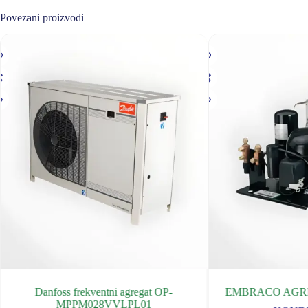
Povezani proizvodi
gregat OP-
EMBRACO AGREGAT UNJ2212GK
E
PL01