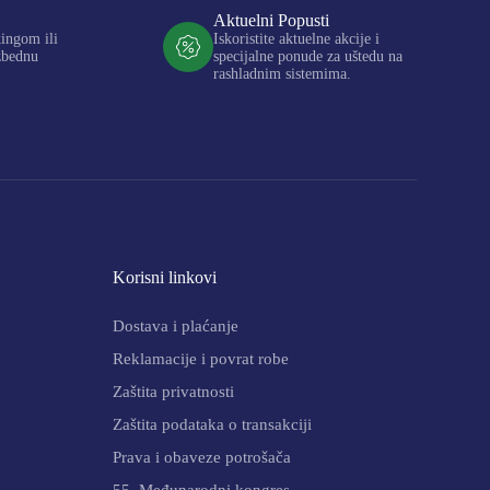
Aktuelni Popusti
kingom ili
Iskoristite aktuelne akcije i
zbednu
specijalne ponude za uštedu na
rashladnim sistemima.
Korisni linkovi
Dostava i plaćanje
Reklamacije i povrat robe
Zaštita privatnosti
Zaštita podataka o transakciji
Prava i obaveze potrošača
55. Međunarodni kongres