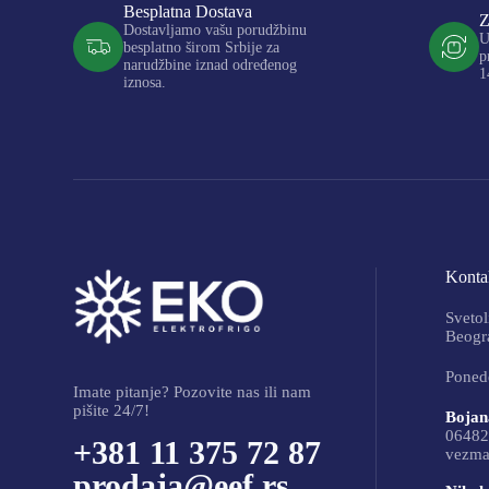
Besplatna Dostava
Z
Dostavljamo vašu porudžbinu
U
besplatno širom Srbije za
p
narudžbine iznad određenog
1
iznosa.
Kontak
Svetol
Beogra
Ponede
Imate pitanje? Pozovite nas ili nam
pišite 24/7!
Bojan
06482
+381 11 375 72 87
vezma
prodaja@eef.rs