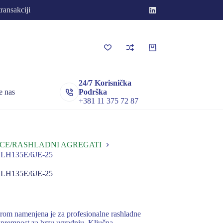
transakciji
Korpa
za
kupovinu
24/7 Korisnička
e nas
Podrška
+381 11 375 72 87
CE/RASHLADNI AGREGATI
H135E/6JE-25
H135E/6JE-25
rom namenjena je za profesionalne rashladne
i spremnost za brzu ugradnju. Ključna