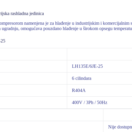
jska rashladna jedinica
resorom namenjena je za hlađenje u industrijskim i komercijalnim si
za ugradnju, omogućava pouzdano hlađenje u širokom opsegu temperatu
-25
LH135E/6JE-25
6 cilindara
R404A
400V / 3Ph / 50Hz
Nije dostup