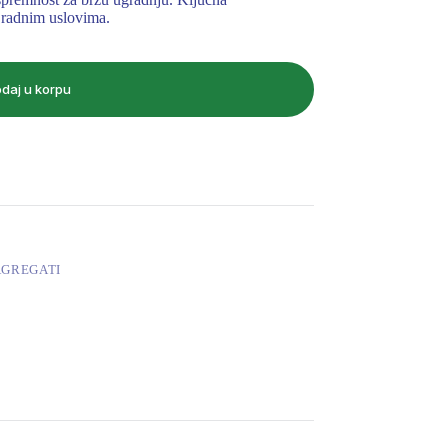
m radnim uslovima.
daj u korpu
AGREGATI