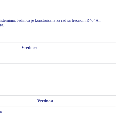
stemima. Jedinica je konstruisana za rad sa freonom R404A i
ra.
Vrednost
Vrednost
no