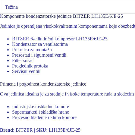
Težina
Komponente kondenzatorske jedinice BITZER LH135E/6JE-25
Jedinica je opremljena visokokvalitetnim komponentama koje obezbeđuj
BITZER 6-cilindrični kompresor LH135E/6JE-25
Kondenzator sa ventilatorima
Prikolica za montažu
Presostati i sigurnosni ventili
Filter sušač
Preglednik protoka
Servisni ventili
Primena i pogodnost kondenzatorske jedinice
Ova jedinica idealna je za srednje i visoke temperature rada u sledećim
Industrijske rashladne komore
Supermarketi i skladišta hrane
Procesno hlađenje i klima komore
Brend:
BITZER |
SKU:
LH135E/6JE-25