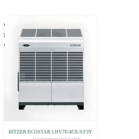
V7E/4CE-9.F3Y
EMBRACO AGREGAT UNJ9232GS