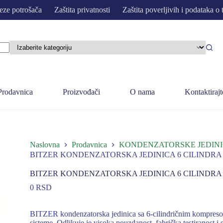
eze potrošača
Zaštita privatnosti
Zaštita poverljivih i podataka o 
Prodavnica
Proizvođači
O nama
Kontaktirajt
Naslovna
Prodavnica
KONDENZATORSKE JEDINI
BITZER KONDENZATORSKA JEDINICA 6 CILINDRA L
BITZER KONDENZATORSKA JEDINICA 6 CILINDRA L
0
RSD
BITZER kondenzatorska jedinica sa 6-cilindričnim kompreso
sisteme. Odlikuje je visoka pouzdanost, fabrička testiranost 