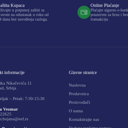
aštita Kupaca
Online Plaćanje
živajte u potpunoj zaštiti sa
Plaćajte sigurno e-ban
ravom na odustanak u roku od
pouzećem za brzu i be
4 dana bez navođenja razloga.
transakciju.
t informacije
Glavne stranice
ika Nikačevića 11
Naslovna
d, Srbija
Prodavnica
ljak – Petak: 7:30-15:30
Proizvođači
a Vezmar
O nama
22625
r.bojana@eef.rs
Kontaktirajte nas
Vodene toplotne pumpe