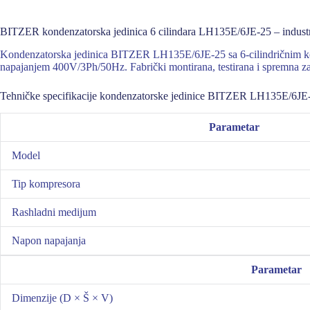
BITZER kondenzatorska jedinica 6 cilindara LH135E/6JE-25 – industri
Kondenzatorska jedinica BITZER LH135E/6JE-25 sa 6-cilindričnim komp
napajanjem 400V/3Ph/50Hz. Fabrički montirana, testirana i spremna 
Tehničke specifikacije kondenzatorske jedinice BITZER LH135E/6JE
Parametar
Model
Tip kompresora
Rashladni medijum
Napon napajanja
Parametar
Dimenzije (D × Š × V)