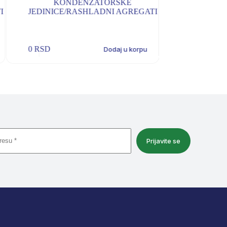
ATORSKE
KONDENZATORSKE
ADNI AGREGATI
JEDINICE/RASHLADNI AGREGATI
0
RSD
Dodaj u korpu
Dodaj u korpu
Prijavite se