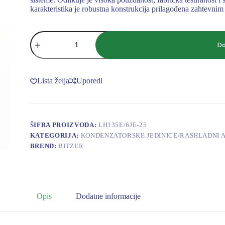
karakteristika je robustna konstrukcija prilagođena zahtevni
BITZER
KONDENZATORSKA
Do
JEDINICA
6
CILINDRA
LH135E/6JE-
Lista želja
Uporedi
25
količina
ŠIFRA PROIZVODA:
LH135E/6JE-25
KATEGORIJA:
KONDENZATORSKE JEDINICE/RASHLADNI 
BREND:
BITZER
Opis
Dodatne informacije