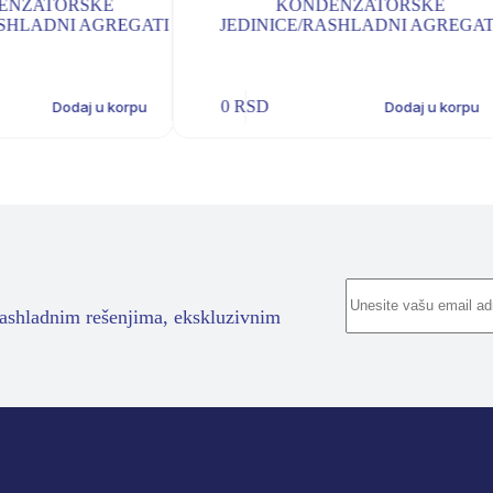
KONDENZATORSKE
KONDENZ
JEDINICE/RASHLADNI AGREGATI
JEDINICE/RASHL
0
RSD
0
RSD
Dodaj u korpu
rashladnim rešenjima, ekskluzivnim