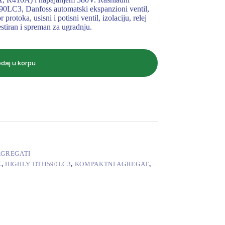
90LC3, Danfoss automatski ekspanzioni ventil,
rotoka, usisni i potisni ventil, izolaciju, relej
testiran i spreman za ugradnju.
daj u korpu
AGREGATI
X
,
HIGHLY DTH590LC3
,
KOMPAKTNI AGREGAT
,