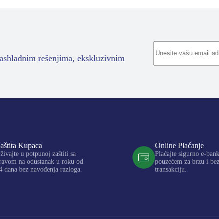
rashladnim rešenjima, ekskluzivnim
aštita Kupaca
Online Plaćanje
živajte u potpunoj zaštiti sa
Plaćajte sigurno e-ban
ravom na odustanak u roku od
pouzećem za brzu i be
4 dana bez navođenja razloga.
transakciju.