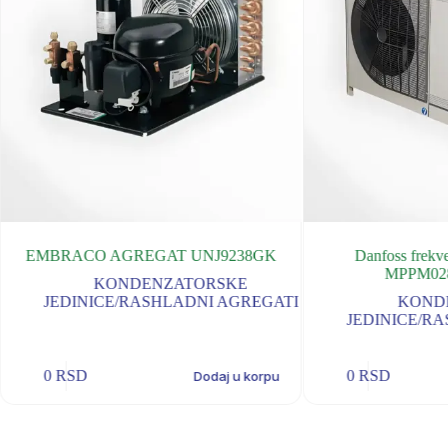
EMBRACO AGREGAT UNJ9238GK
Danfoss frekve
MPPM02
KONDENZATORSKE
JEDINICE/RASHLADNI AGREGATI
KOND
JEDINICE/R
0
RSD
0
RSD
Dodaj u korpu