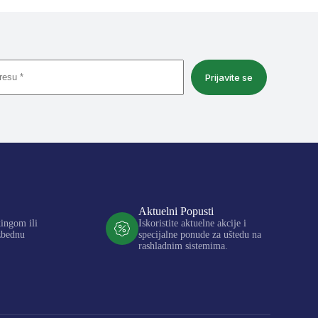
Prijavite se
Aktuelni Popusti
kingom ili
Iskoristite aktuelne akcije i
zbednu
specijalne ponude za uštedu na
rashladnim sistemima.