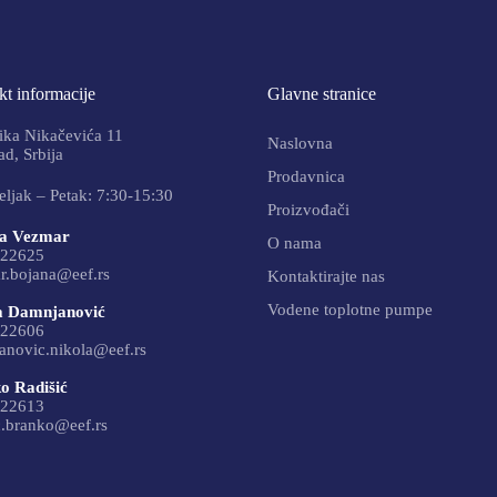
t informacije
Glavne stranice
ika Nikačevića 11
Naslovna
d, Srbija
Prodavnica
ljak – Petak: 7:30-15:30
Proizvođači
a Vezmar
O nama
22625
r.bojana@eef.rs
Kontaktirajte nas
Vodene toplotne pumpe
a Damnjanović
22606
anovic.nikola@eef.rs
o Radišić
22613
c.branko@eef.rs