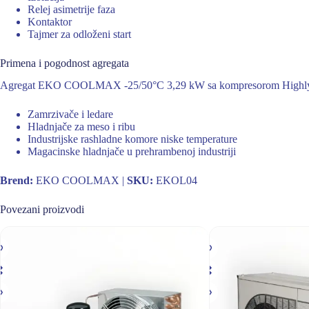
Relej asimetrije faza
Kontaktor
Tajmer za odloženi start
Primena i pogodnost agregata
Agregat EKO COOLMAX -25/50°C 3,29 kW sa kompresorom Highly r
Zamrzivače i ledare
Hladnjače za meso i ribu
Industrijske rashladne komore niske temperature
Magacinske hladnjače u prehrambenoj industriji
Brend:
EKO COOLMAX |
SKU:
EKOL04
Povezani proizvodi