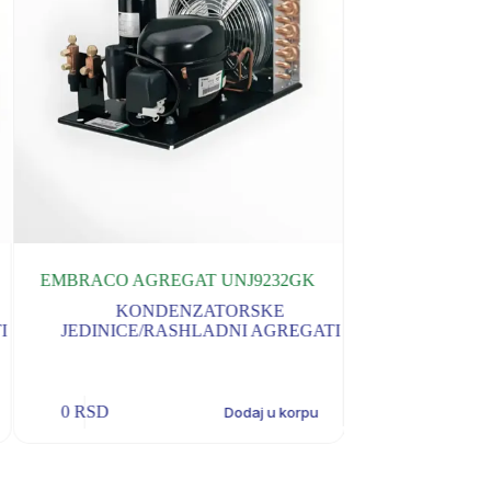
EMBRACO AGREGAT UNJ9232GK
Danfoss Optyma 
11
KONDENZATORSKE
I
JEDINICE/RASHLADNI AGREGATI
KON
JEDINICE/
0
RSD
0
RSD
Dodaj u korpu