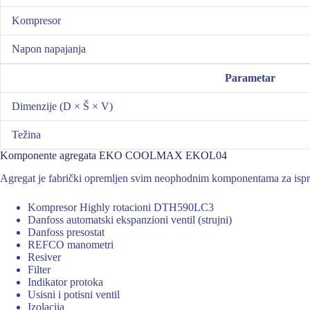
Kompresor
Napon napajanja
Parametar
Dimenzije (D × Š × V)
Težina
Komponente agregata EKO COOLMAX EKOL04
Agregat je fabrički opremljen svim neophodnim komponentama za ispr
Kompresor Highly rotacioni DTH590LC3
Danfoss automatski ekspanzioni ventil (strujni)
Danfoss presostat
REFCO manometri
Resiver
Filter
Indikator protoka
Usisni i potisni ventil
Izolacija