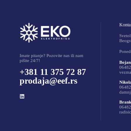
Kontak
Svetol
Beogra
Ponede
Imate pitanje? Pozovite nas ili nam
pišite 24/7!
Bojan
06482
+381 11 375 72 87
vezma
prodaja@eef.rs
Nikol
06482
damnj
Brank
06482
radisi