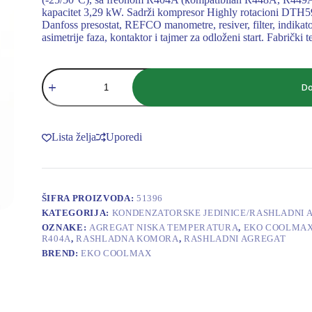
kapacitet 3,29 kW. Sadrži kompresor Highly rotacioni DTH5
Danfoss presostat, REFCO manometre, resiver, filter, indikator p
asimetrije faza, kontaktor i tajmer za odloženi start. Fabrički 
AGREGAT
EKO
Do
COOLMAX
-25/50C
3,29
kW
Lista želja
Uporedi
(Danfoss
automatski
sa
strujom)
količina
ŠIFRA PROIZVODA:
51396
KATEGORIJA:
KONDENZATORSKE JEDINICE/RASHLADNI 
OZNAKE:
AGREGAT NISKA TEMPERATURA
,
EKO COOLMA
R404A
,
RASHLADNA KOMORA
,
RASHLADNI AGREGAT
BREND:
EKO COOLMAX