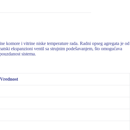
more i vitrine niske temperature rada. Radni opseg agregata je od
tski ekspanzioni ventil sa strujnim podešavanjem, što omogućava
a pouzdanost sistema.
Vrednost