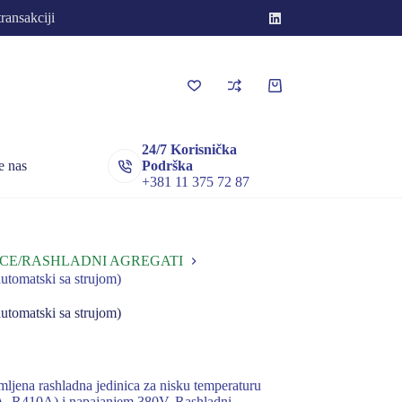
transakciji
Korpa
za
kupovinu
24/7 Korisnička
e nas
Podrška
+381 11 375 72 87
CE/RASHLADNI AGREGATI
matski sa strujom)
matski sa strujom)
 rashladna jedinica za nisku temperaturu
, R410A) i napajanjem 380V. Rashladni