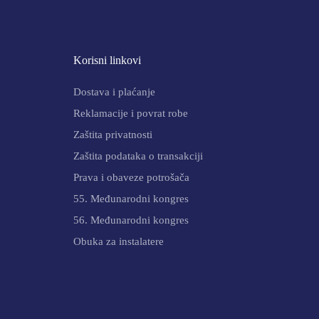
Korisni linkovi
Dostava i plaćanje
Reklamacije i povrat robe
Zaštita privatnosti
Zaštita podataka o transakciji
Prava i obaveze potrošača
55. Međunarodni kongres
56. Međunarodni kongres
Obuka za instalatere