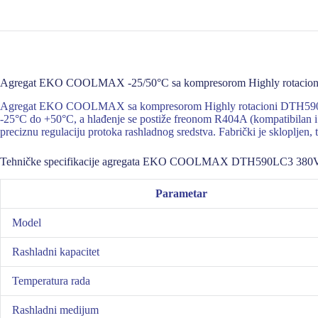
Agregat EKO COOLMAX -25/50°C sa kompresorom Highly rotacioni
Agregat EKO COOLMAX sa kompresorom Highly rotacioni DTH590LC3 je 
-25°C do +50°C, a hlađenje se postiže freonom R404A (kompatibilan i
preciznu regulaciju protoka rashladnog sredstva. Fabrički je sklopljen, 
Tehničke specifikacije agregata EKO COOLMAX DTH590LC3 380
Parametar
Model
Rashladni kapacitet
Temperatura rada
Rashladni medijum