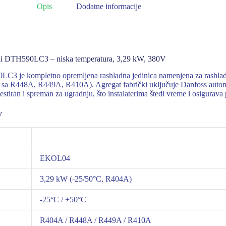
Opis
Dodatne informacije
 DTH590LC3 – niska temperatura, 3,29 kW, 380V
kompletno opremljena rashladna jedinica namenjena za rashladne ko
 sa R448A, R449A, R410A). Agregat fabrički uključuje Danfoss automa
testiran i spreman za ugradnju, što instalaterima štedi vreme i osigurav
V
EKOL04
3,29 kW (-25/50°C, R404A)
-25°C / +50°C
R404A / R448A / R449A / R410A