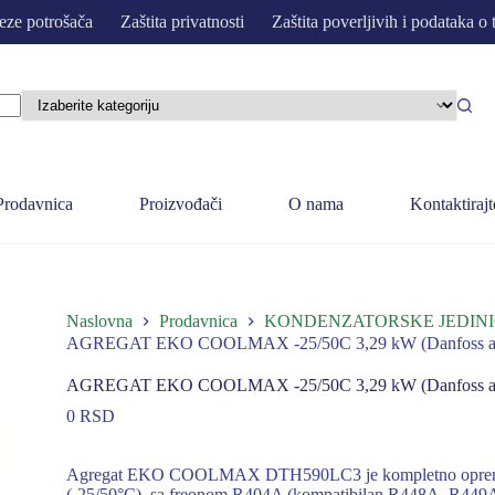
eze potrošača
Zaštita privatnosti
Zaštita poverljivih i podataka o 
Prodavnica
Proizvođači
O nama
Kontaktirajt
Naslovna
Prodavnica
KONDENZATORSKE JEDINI
AGREGAT EKO COOLMAX -25/50C 3,29 kW (Danfoss auto
AGREGAT EKO COOLMAX -25/50C 3,29 kW (Danfoss auto
0
RSD
Agregat EKO COOLMAX DTH590LC3 je kompletno opremljena
(-25/50°C), sa freonom R404A (kompatibilan R448A, R449A