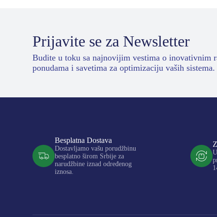
Prijavite se za Newsletter
Budite u toku sa najnovijim vestima o inovativnim 
ponudama i savetima za optimizaciju vaših sistema.
Besplatna Dostava
Z
Dostavljamo vašu porudžbinu
U
besplatno širom Srbije za
p
narudžbine iznad određenog
1
iznosa.