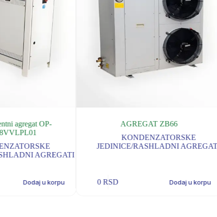
ntni agregat OP-
AGREGAT ZB66
8VVLPL01
KONDENZATORSKE
ENZATORSKE
JEDINICE/RASHLADNI AGREGAT
ASHLADNI AGREGATI
0
RSD
Dodaj u korpu
Dodaj u korpu