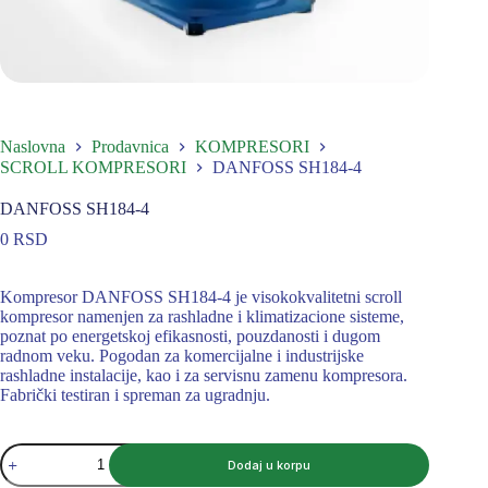
Naslovna
Prodavnica
KOMPRESORI
SCROLL KOMPRESORI
DANFOSS SH184-4
DANFOSS SH184-4
0
RSD
Kompresor DANFOSS SH184-4 je visokokvalitetni scroll
kompresor namenjen za rashladne i klimatizacione sisteme,
poznat po energetskoj efikasnosti, pouzdanosti i dugom
radnom veku. Pogodan za komercijalne i industrijske
rashladne instalacije, kao i za servisnu zamenu kompresora.
Fabrički testiran i spreman za ugradnju.
DANFOSS
Dodaj u korpu
SH184-
4