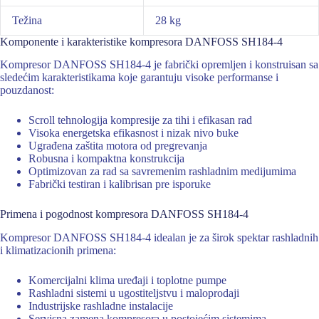
Težina
28 kg
Komponente i karakteristike kompresora DANFOSS SH184-4
Kompresor DANFOSS SH184-4 je fabrički opremljen i konstruisan sa
sledećim karakteristikama koje garantuju visoke performanse i
pouzdanost:
Scroll tehnologija kompresije za tihi i efikasan rad
Visoka energetska efikasnost i nizak nivo buke
Ugrađena zaštita motora od pregrevanja
Robusna i kompaktna konstrukcija
Optimizovan za rad sa savremenim rashladnim medijumima
Fabrički testiran i kalibrisan pre isporuke
Primena i pogodnost kompresora DANFOSS SH184-4
Kompresor DANFOSS SH184-4 idealan je za širok spektar rashladnih
i klimatizacionih primena:
Komercijalni klima uređaji i toplotne pumpe
Rashladni sistemi u ugostiteljstvu i maloprodaji
Industrijske rashladne instalacije
Servisna zamena kompresora u postojećim sistemima