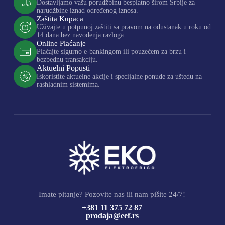
Dostavljamo vašu porudžbinu besplatno širom Srbije za
narudžbine iznad određenog iznosa.
Zaštita Kupaca
Uživajte u potpunoj zaštiti sa pravom na odustanak u roku od
14 dana bez navođenja razloga.
Online Plaćanje
Plaćajte sigurno e-bankingom ili pouzećem za brzu i
bezbednu transakciju.
Aktuelni Popusti
Iskoristite aktuelne akcije i specijalne ponude za uštedu na
rashladnim sistemima.
Imate pitanje? Pozovite nas ili nam pišite 24/7!
+381 11 375 72 87
prodaja@eef.rs