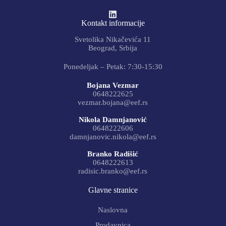
Kontakt informacije
Svetolika Nikačevića 11
Beograd, Srbija
Ponedeljak – Petak: 7:30-15:30
Bojana Vezmar
0648222625
vezmar.bojana@eef.rs
Nikola Damnjanović
0648222606
damnjanovic.nikola@eef.rs
Branko Radišić
0648222613
radisic.branko@eef.rs
Glavne stranice
Naslovna
Prodavnica