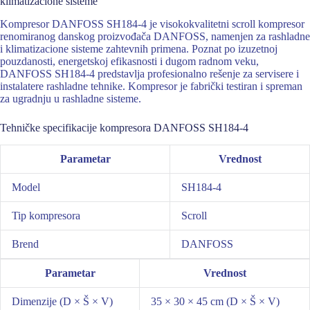
klimatizacione sisteme
Kompresor DANFOSS SH184-4 je visokokvalitetni scroll kompresor
renomiranog danskog proizvođača DANFOSS, namenjen za rashladne
i klimatizacione sisteme zahtevnih primena. Poznat po izuzetnoj
pouzdanosti, energetskoj efikasnosti i dugom radnom veku,
DANFOSS SH184-4 predstavlja profesionalno rešenje za servisere i
instalatere rashladne tehnike. Kompresor je fabrički testiran i spreman
za ugradnju u rashladne sisteme.
Tehničke specifikacije kompresora DANFOSS SH184-4
Parametar
Vrednost
Model
SH184-4
Tip kompresora
Scroll
Brend
DANFOSS
Parametar
Vrednost
Dimenzije (D × Š × V)
35 × 30 × 45 cm (D × Š × V)