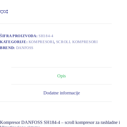
količina
ŠIFRA PROIZVODA:
SH184-4
KATEGORIJE:
KOMPRESORI
,
SCROLL KOMPRESORI
BREND:
DANFOSS
Opis
Dodatne informacije
Kompresor DANFOSS SH184-4 – scroll kompresor za rashladne i