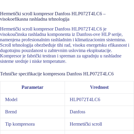
Hermetički scroll kompresor Danfoss HLP072T4LC6 –
visokoefikasna rashladna tehnologija
Hermetički scroll kompresor Danfoss HLP072T4LC6 je
visokoučinska rashladna komponenta iz Danfoss-ove HLP serije,
namenjena profesionalnim rashladnim i klimatizacionim sistemima.
Scroll tehnologija obezbeđuje tihi rad, visoku energetsku efikasnost i
dugotrajnu pouzdanost u zahtevnim uslovima eksploatacije.
Kompresor je fabrički testiran i spreman za ugradnju u rashladne
sisteme srednje i niske temperature.
Tehničke specifikacije kompresora Danfoss HLP072T4LC6
Parametar
Vrednost
Model
HLP072T4LC6
Brend
Danfoss
Tip kompresora
Hermetički scroll