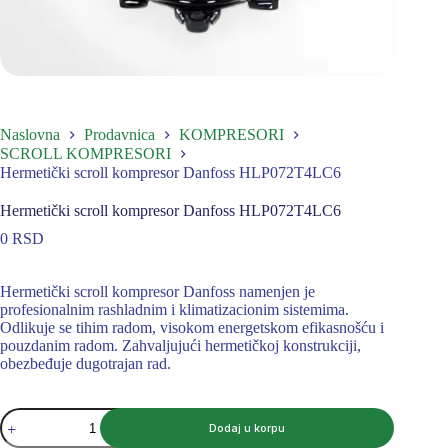
Naslovna
Prodavnica
KOMPRESORI
SCROLL KOMPRESORI
Hermetički scroll kompresor Danfoss HLP072T4LC6
Hermetički scroll kompresor Danfoss HLP072T4LC6
0
RSD
Hermetički scroll kompresor Danfoss namenjen je
profesionalnim rashladnim i klimatizacionim sistemima.
Odlikuje se tihim radom, visokom energetskom efikasnošću i
pouzdanim radom. Zahvaljujući hermetičkoj konstrukciji,
obezbeđuje dugotrajan rad.
Hermetički
Dodaj u korpu
scroll