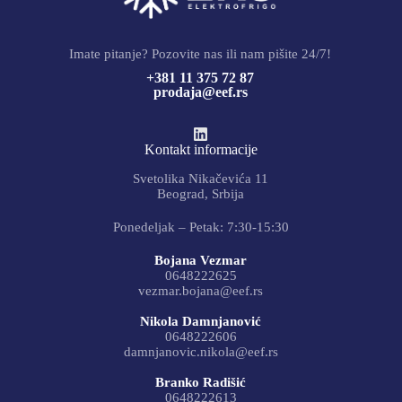
Imate pitanje? Pozovite nas ili nam pišite 24/7!
+381 11 375 72 87
prodaja@eef.rs
Kontakt informacije
Svetolika Nikačevića 11
Beograd, Srbija
Ponedeljak – Petak: 7:30-15:30
Bojana Vezmar
0648222625
vezmar.bojana@eef.rs
Nikola Damnjanović
0648222606
damnjanovic.nikola@eef.rs
Branko Radišić
0648222613