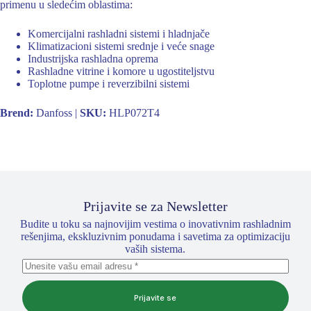
primenu u sledećim oblastima:
Komercijalni rashladni sistemi i hladnjače
Klimatizacioni sistemi srednje i veće snage
Industrijska rashladna oprema
Rashladne vitrine i komore u ugostiteljstvu
Toplotne pumpe i reverzibilni sistemi
Brend:
Danfoss |
SKU:
HLP072T4
Prijavite se za Newsletter
Budite u toku sa najnovijim vestima o inovativnim rashladnim
rešenjima, ekskluzivnim ponudama i savetima za optimizaciju
vaših sistema.
Prijavite se