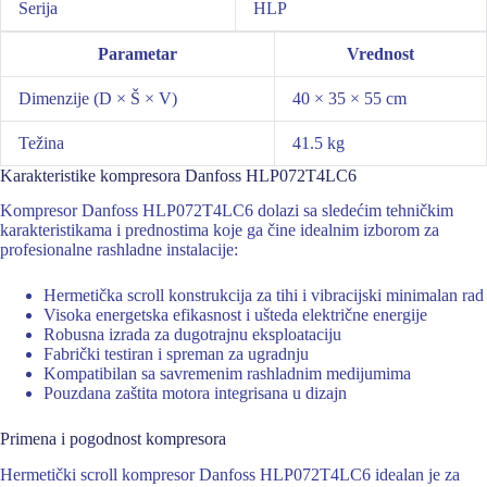
Serija
HLP
Parametar
Vrednost
Dimenzije (D × Š × V)
40 × 35 × 55 cm
Težina
41.5 kg
Karakteristike kompresora Danfoss HLP072T4LC6
Kompresor Danfoss HLP072T4LC6 dolazi sa sledećim tehničkim
karakteristikama i prednostima koje ga čine idealnim izborom za
profesionalne rashladne instalacije:
Hermetička scroll konstrukcija za tihi i vibracijski minimalan rad
Visoka energetska efikasnost i ušteda električne energije
Robusna izrada za dugotrajnu eksploataciju
Fabrički testiran i spreman za ugradnju
Kompatibilan sa savremenim rashladnim medijumima
Pouzdana zaštita motora integrisana u dizajn
Primena i pogodnost kompresora
Hermetički scroll kompresor Danfoss HLP072T4LC6 idealan je za