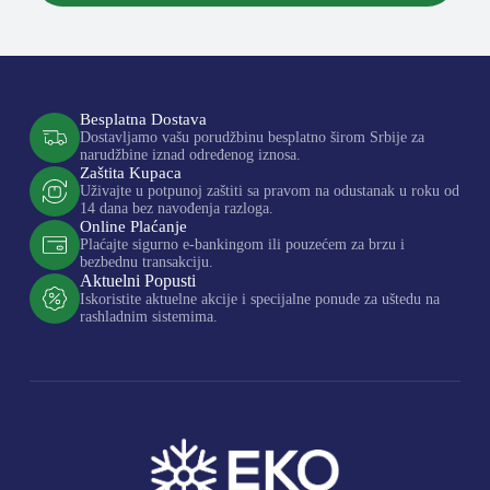
Besplatna Dostava
Dostavljamo vašu porudžbinu besplatno širom Srbije za
narudžbine iznad određenog iznosa.
Zaštita Kupaca
Uživajte u potpunoj zaštiti sa pravom na odustanak u roku od
14 dana bez navođenja razloga.
Online Plaćanje
Plaćajte sigurno e-bankingom ili pouzećem za brzu i
bezbednu transakciju.
Aktuelni Popusti
Iskoristite aktuelne akcije i specijalne ponude za uštedu na
rashladnim sistemima.