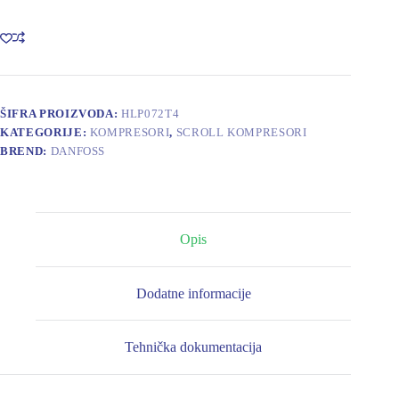
kompresor
Danfoss
HLP072T4LC6
količina
ŠIFRA PROIZVODA:
HLP072T4
KATEGORIJE:
KOMPRESORI
,
SCROLL KOMPRESORI
BREND:
DANFOSS
Opis
Dodatne informacije
Tehnička dokumentacija