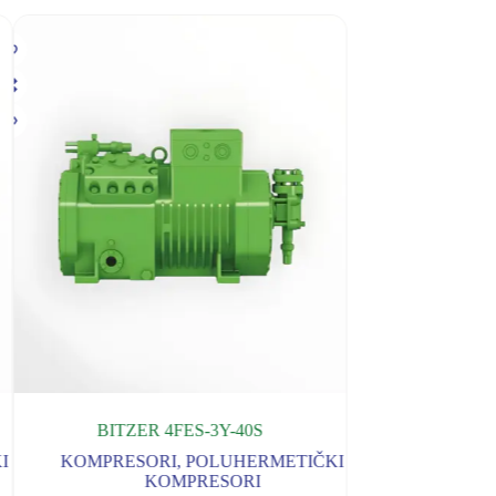
BITZER 4FES-3Y-40S
BITZER 
I
KOMPRESORI
,
POLUHERMETIČKI
KOMPRESO
KOMPRESORI
K