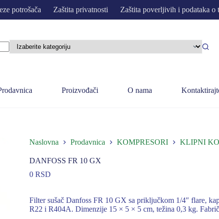
eze potrošača
Zaštita privatnosti
Zaštita poverljivih i podataka o 
Prodavnica
Proizvođači
O nama
Kontaktirajt
Naslovna
Prodavnica
KOMPRESORI
KLIPNI K
DANFOSS FR 10 GX
0
RSD
Filter sušač Danfoss FR 10 GX sa priključkom 1/4″ flare, ka
R22 i R404A. Dimenzije 15 × 5 × 5 cm, težina 0,3 kg. Fabričk