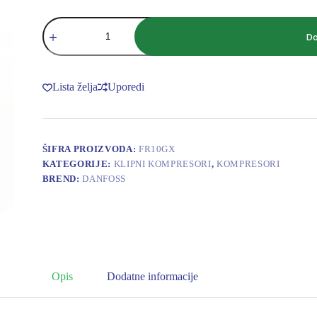
DANFOSS
FR
Do
10
GX
količina
Lista želja
Uporedi
ŠIFRA PROIZVODA:
FR10GX
KATEGORIJE:
KLIPNI KOMPRESORI
,
KOMPRESORI
BREND:
DANFOSS
Opis
Dodatne informacije