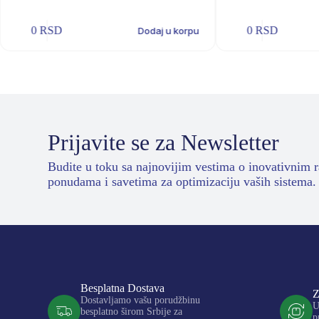
0
RSD
0
RSD
Dodaj u korpu
Prijavite se za Newsletter
Budite u toku sa najnovijim vestima o inovativnim 
ponudama i savetima za optimizaciju vaših sistema.
Besplatna Dostava
Z
Dostavljamo vašu porudžbinu
U
besplatno širom Srbije za
p