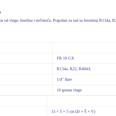
A
ema od vlage, kiselina i nečistoća. Pogodan za rad sa freonima R134a,
FR 10 GX
R134a, R22, R404A
1/4″ flare
10 grama vlage
15 × 5 × 5 cm (D × Š × V)