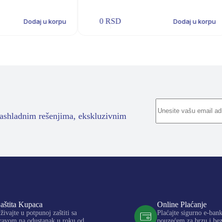
0
RSD
Dodaj u korpu
Dodaj u korpu
rashladnim rešenjima, ekskluzivnim
aštita Kupaca
Online Plaćanje
živajte u potpunoj zaštiti sa
Plaćajte sigurno e-ban
ravom na odustanak u roku od
pouzećem za brzu i be