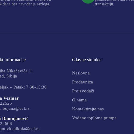
4 dana bez navođenja razloga.
transakciju.
t informacije
Glavne stranice
ika Nikačevića 11
Naslovna
d, Srbija
Prodavnica
ljak – Petak: 7:30-15:30
Proizvođači
a Vezmar
O nama
22625
r.bojana@eef.rs
Kontaktirajte nas
Vodene toplotne pumpe
a Damnjanović
22606
anovic.nikola@eef.rs