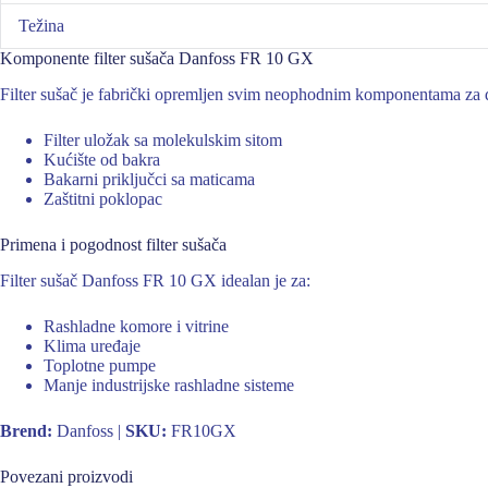
Težina
Komponente filter sušača Danfoss FR 10 GX
Filter sušač je fabrički opremljen svim neophodnim komponentama za d
Filter uložak sa molekulskim sitom
Kućište od bakra
Bakarni priključci sa maticama
Zaštitni poklopac
Primena i pogodnost filter sušača
Filter sušač Danfoss FR 10 GX idealan je za:
Rashladne komore i vitrine
Klima uređaje
Toplotne pumpe
Manje industrijske rashladne sisteme
Brend:
Danfoss |
SKU:
FR10GX
Povezani proizvodi