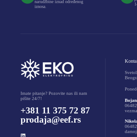
narudžbine iznad određenog
1
iznosa.
Kontak
Svetol
Beogra
Ponede
Imate pitanje? Pozovite nas ili nam
pišite 24/7!
Bojan
06482
+381 11 375 72 87
vezma
prodaja@eef.rs
Nikol
06482
damnj