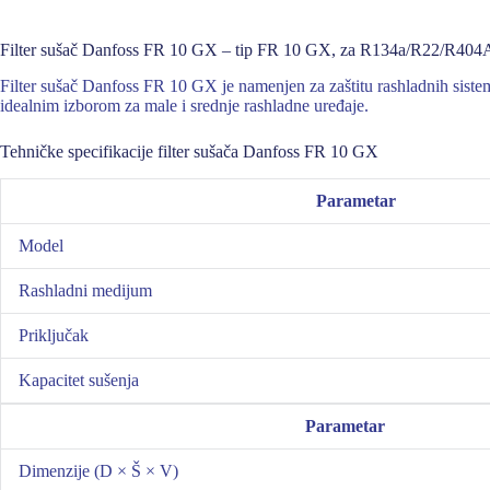
Filter sušač Danfoss FR 10 GX – tip FR 10 GX, za R134a/R22/R404
Filter sušač Danfoss FR 10 GX je namenjen za zaštitu rashladnih sist
idealnim izborom za male i srednje rashladne uređaje.
Tehničke specifikacije filter sušača Danfoss FR 10 GX
Parametar
Model
Rashladni medijum
Priključak
Kapacitet sušenja
Parametar
Dimenzije (D × Š × V)