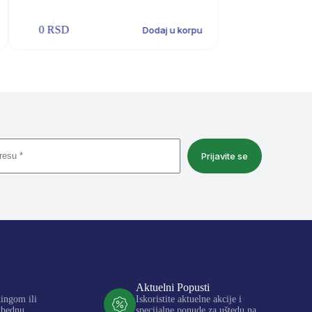
0
RSD
0
RSD
Dodaj u korpu
Prijavite se
Aktuelni Popusti
kingom ili
Iskoristite aktuelne akcije i
zbednu
specijalne ponude za uštedu na