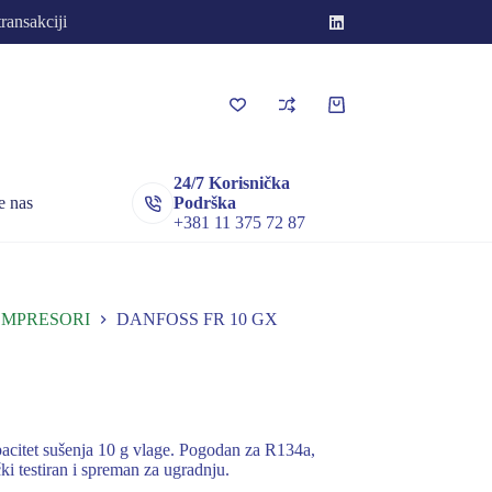
transakciji
Korpa
za
kupovinu
24/7 Korisnička
e nas
Podrška
+381 11 375 72 87
OMPRESORI
DANFOSS FR 10 GX
pacitet sušenja 10 g vlage. Pogodan za R134a,
i testiran i spreman za ugradnju.