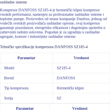
rashladne sisteme
Kompresor DANFOSS SZ185-4 je hermetički klipni kompresor
visokih performansi, namenjen za profesionalne rashladne sisteme i
toplotne pumpe. Proizveden od strane kompanije Danfoss, jednog od
vodećih svetskih proizvođača rashladne opreme, ovaj kompresor
garantuje pouzdanost, energetsku efikasnost i dugotrajnu upotrebu u
zahtevnim radnim uslovima. Pogodan je za ugradnju u rashladne
agregate, komore i industrijske rashladne sisteme.
Tehničke specifikacije kompresora DANFOSS SZ185-4
Parametar
Vrednost
Model
SZ185-4
Brend
DANFOSS
Tip kompresora
Hermetički klipni
Serija
SZ
Parametar
Vrednost