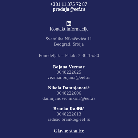
+381 11 375 72 87
prodaja@eef.rs
Kontakt informacije
Svetolika Nikačevića 11
Beograd, Srbija
Ponedeljak – Petak: 7:30-15:30
Bojana Vezmar
0648222625
vezmar.bojana@eef.rs
Nikola Damnjanović
0648222606
damnjanovic.nikola@eef.rs
Branko Radišić
0648222613
radisic.branko@eef.rs
Glavne stranice