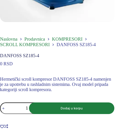
Naslovna
Prodavnica
KOMPRESORI
SCROLL KOMPRESORI
DANFOSS SZ185-4
DANFOSS SZ185-4
0
RSD
Hermetički scroll kompresor DANFOSS SZ185-4 namenjen
je za upotrebu u rashladnim sistemima. Ovaj model pripada
kategoriji scroll kompresora.
DANFOSS
Dodaj u korpu
SZ185-
4
količina