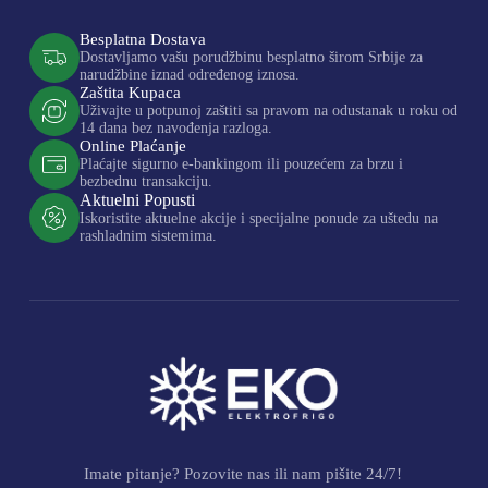
Besplatna Dostava
Dostavljamo vašu porudžbinu besplatno širom Srbije za
narudžbine iznad određenog iznosa.
Zaštita Kupaca
Uživajte u potpunoj zaštiti sa pravom na odustanak u roku od
14 dana bez navođenja razloga.
Online Plaćanje
Plaćajte sigurno e-bankingom ili pouzećem za brzu i
bezbednu transakciju.
Aktuelni Popusti
Iskoristite aktuelne akcije i specijalne ponude za uštedu na
rashladnim sistemima.
Imate pitanje? Pozovite nas ili nam pišite 24/7!