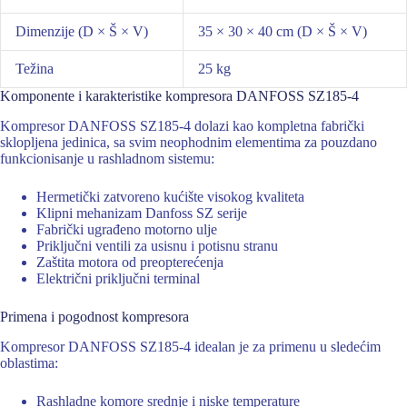
Dimenzije (D × Š × V)
35 × 30 × 40 cm (D × Š × V)
Težina
25 kg
Komponente i karakteristike kompresora DANFOSS SZ185-4
Kompresor DANFOSS SZ185-4 dolazi kao kompletna fabrički
sklopljena jedinica, sa svim neophodnim elementima za pouzdano
funkcionisanje u rashladnom sistemu:
Hermetički zatvoreno kućište visokog kvaliteta
Klipni mehanizam Danfoss SZ serije
Fabrički ugrađeno motorno ulje
Priključni ventili za usisnu i potisnu stranu
Zaštita motora od preopterećenja
Električni priključni terminal
Primena i pogodnost kompresora
Kompresor DANFOSS SZ185-4 idealan je za primenu u sledećim
oblastima:
Rashladne komore srednje i niske temperature