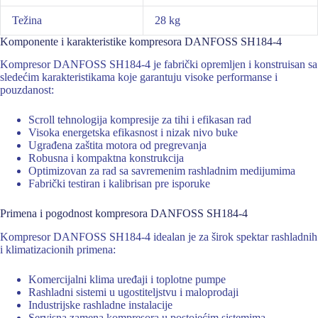
Težina
28 kg
Komponente i karakteristike kompresora DANFOSS SH184-4
Kompresor DANFOSS SH184-4 je fabrički opremljen i konstruisan sa
sledećim karakteristikama koje garantuju visoke performanse i
pouzdanost:
Scroll tehnologija kompresije za tihi i efikasan rad
Visoka energetska efikasnost i nizak nivo buke
Ugrađena zaštita motora od pregrevanja
Robusna i kompaktna konstrukcija
Optimizovan za rad sa savremenim rashladnim medijumima
Fabrički testiran i kalibrisan pre isporuke
Primena i pogodnost kompresora DANFOSS SH184-4
Kompresor DANFOSS SH184-4 idealan je za širok spektar rashladnih
i klimatizacionih primena:
Komercijalni klima uređaji i toplotne pumpe
Rashladni sistemi u ugostiteljstvu i maloprodaji
Industrijske rashladne instalacije
Servisna zamena kompresora u postojećim sistemima