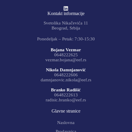
Kontakt informacije
Svetolika Nikačevića 11
Beograd, Srbija
Ponedeljak – Petak: 7:30-15:30
Bojana Vezmar
0648222625
vezmar.bojana@eef.rs
Nikola Damnjanović
0648222606
damnjanovic.nikola@eef.rs
Branko Radišić
0648222613
radisic.branko@eef.rs
Glavne stranice
Naslovna
Prodavnica