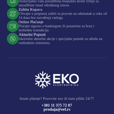
Dostavljamo vašu porudžbinu besplatno širom Srbije za
narudžbine iznad određenog iznosa.
Zaštita Kupaca
Uživajte u potpunoj zaštiti sa pravom na odustanak u roku od
14 dana bez navođenja razloga.
Online Plaćanje
Plaćajte sigurno e-bankingom ili pouzećem za brzu i
bezbednu transakciju.
Aktuelni Popusti
Iskoristite aktuelne akcije i specijalne ponude za uštedu na
rashladnim sistemima.
Imate pitanje? Pozovite nas ili nam pišite 24/7!
+381 11 375 72 87
prodaja@eef.rs