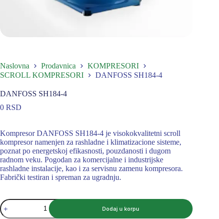
Naslovna
Prodavnica
KOMPRESORI
SCROLL KOMPRESORI
DANFOSS SH184-4
DANFOSS SH184-4
0
RSD
Kompresor DANFOSS SH184-4 je visokokvalitetni scroll
kompresor namenjen za rashladne i klimatizacione sisteme,
poznat po energetskoj efikasnosti, pouzdanosti i dugom
radnom veku. Pogodan za komercijalne i industrijske
rashladne instalacije, kao i za servisnu zamenu kompresora.
Fabrički testiran i spreman za ugradnju.
DANFOSS
Dodaj u korpu
SH184-
4