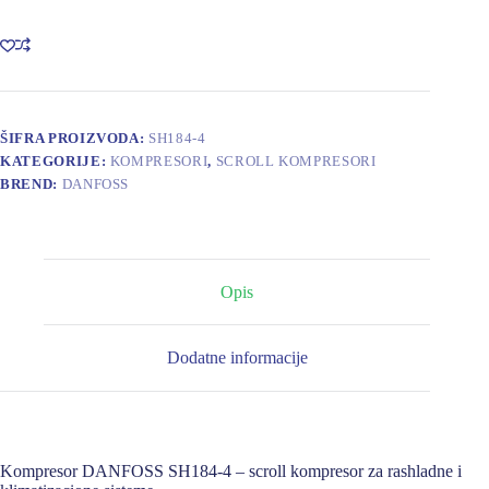
količina
ŠIFRA PROIZVODA:
SH184-4
KATEGORIJE:
KOMPRESORI
,
SCROLL KOMPRESORI
BREND:
DANFOSS
Opis
Dodatne informacije
Kompresor DANFOSS SH184-4 – scroll kompresor za rashladne i