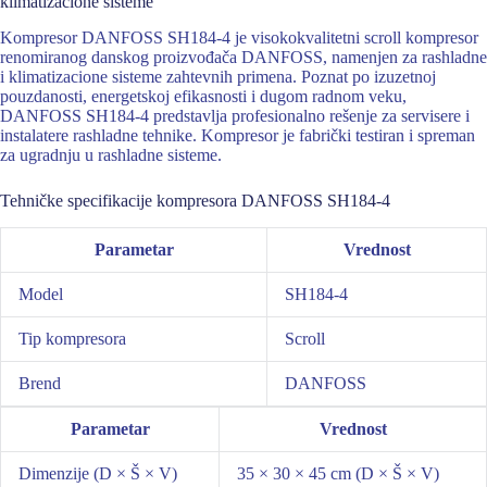
klimatizacione sisteme
Kompresor DANFOSS SH184-4 je visokokvalitetni scroll kompresor
renomiranog danskog proizvođača DANFOSS, namenjen za rashladne
i klimatizacione sisteme zahtevnih primena. Poznat po izuzetnoj
pouzdanosti, energetskoj efikasnosti i dugom radnom veku,
DANFOSS SH184-4 predstavlja profesionalno rešenje za servisere i
instalatere rashladne tehnike. Kompresor je fabrički testiran i spreman
za ugradnju u rashladne sisteme.
Tehničke specifikacije kompresora DANFOSS SH184-4
Parametar
Vrednost
Model
SH184-4
Tip kompresora
Scroll
Brend
DANFOSS
Parametar
Vrednost
Dimenzije (D × Š × V)
35 × 30 × 45 cm (D × Š × V)