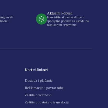
Aktuelni Popusti
kingom ili
Iskoristite aktuelne akcije i
zbednu
specijalne ponude za uštedu na
rashladnim sistemima.
Korisni linkovi
Dostava i plaćanje
Reklamacije i povrat robe
Zaštita privatnosti
Zaštita podataka o transakciji