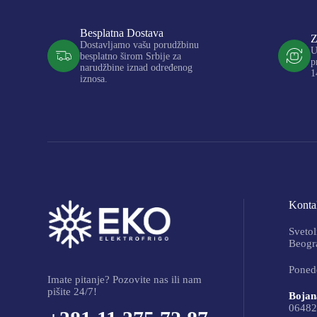
Besplatna Dostava
Z
Dostavljamo vašu porudžbinu
U
besplatno širom Srbije za
p
narudžbine iznad određenog
1
iznosa.
Kontak
Svetol
Beogra
Ponede
Imate pitanje? Pozovite nas ili nam
pišite 24/7!
Bojan
06482