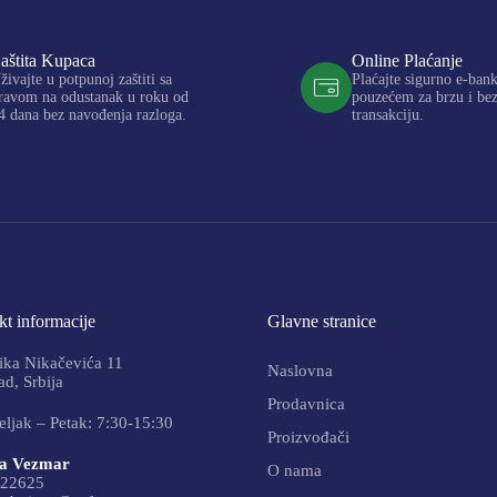
aštita Kupaca
Online Plaćanje
živajte u potpunoj zaštiti sa
Plaćajte sigurno e-ban
ravom na odustanak u roku od
pouzećem za brzu i be
4 dana bez navođenja razloga.
transakciju.
t informacije
Glavne stranice
ika Nikačevića 11
Naslovna
d, Srbija
Prodavnica
ljak – Petak: 7:30-15:30
Proizvođači
a Vezmar
O nama
22625