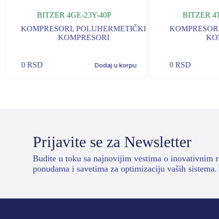
BITZER 4GE-23Y-40P
BITZER 4
KOMPRESORI
,
POLUHERMETIČKI
KOMPRESOR
KOMPRESORI
KO
0
RSD
0
RSD
Dodaj u korpu
Prijavite se za Newsletter
Budite u toku sa najnovijim vestima o inovativnim 
ponudama i savetima za optimizaciju vaših sistema.