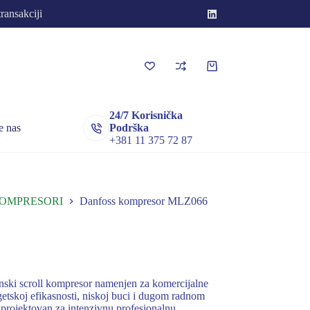
transakciji
Korpa
za
kupovinu
24/7 Korisnička
e nas
Podrška
+381 11 375 72 87
KOMPRESORI
Danfoss kompresor MLZ066
ki scroll kompresor namenjen za komercijalne
getskoj efikasnosti, niskoj buci i dugom radnom
rojektovan za intenzivnu profesionalnu