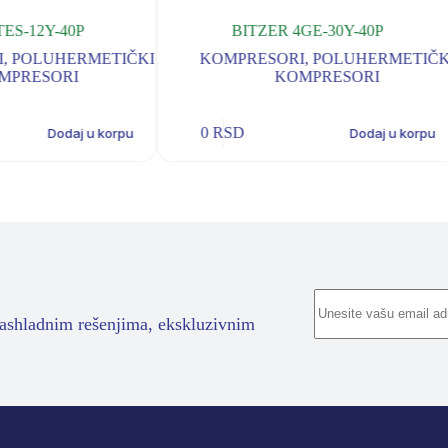
TES-12Y-40P
BITZER 4GE-30Y-40P
I
,
POLUHERMETIČKI
KOMPRESORI
,
POLUHERMETIČK
MPRESORI
KOMPRESORI
0
RSD
Dodaj u korpu
Dodaj u korpu
rashladnim rešenjima, ekskluzivnim