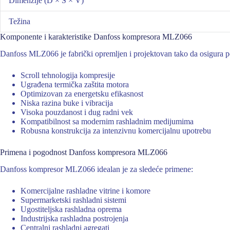
Dimenzije (D × Š × V)
Težina
Komponente i karakteristike Danfoss kompresora MLZ066
Danfoss MLZ066 je fabrički opremljen i projektovan tako da osigura p
Scroll tehnologija kompresije
Ugrađena termička zaštita motora
Optimizovan za energetsku efikasnost
Niska razina buke i vibracija
Visoka pouzdanost i dug radni vek
Kompatibilnost sa modernim rashladnim medijumima
Robusna konstrukcija za intenzivnu komercijalnu upotrebu
Primena i pogodnost Danfoss kompresora MLZ066
Danfoss kompresor MLZ066 idealan je za sledeće primene:
Komercijalne rashladne vitrine i komore
Supermarketski rashladni sistemi
Ugostiteljska rashladna oprema
Industrijska rashladna postrojenja
Centralni rashladni agregati