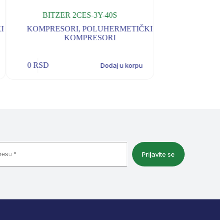
BITZER 2CES-3Y-40S
BITZER
I
KOMPRESORI
,
POLUHERMETIČKI
KOMPRESO
KOMPRESORI
K
0
RSD
0
RSD
Dodaj u korpu
Prijavite se