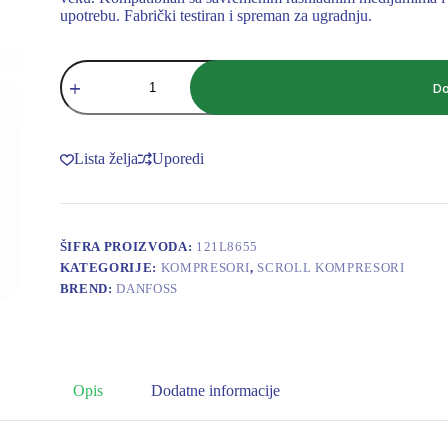
upotrebu. Fabrički testiran i spreman za ugradnju.
Danfoss
kompresor
Do
MLZ066
količina
Lista želja
Uporedi
ŠIFRA PROIZVODA:
121L8655
KATEGORIJE:
KOMPRESORI
,
SCROLL KOMPRESORI
BREND:
DANFOSS
Opis
Dodatne informacije