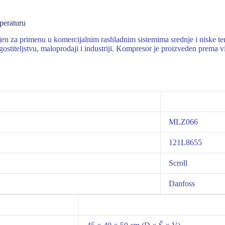
peraturu
 za primenu u komercijalnim rashladnim sistemima srednje i niske tem
ostiteljstvu, maloprodaji i industriji. Kompresor je proizveden prema v
MLZ066
121L8655
Scroll
Danfoss