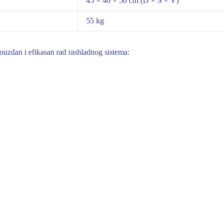
45 × 40 × 50 cm (D × Š × V)
55 kg
ouzdan i efikasan rad rashladnog sistema: