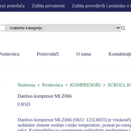
eze potrošača
Zaštita privatnosti
Zaštita poverljivih i podataka o 
Prodavnica
Proizvođači
O nama
Kontaktirajt
Naslovna
Prodavnica
KOMPRESORI
SCROLL 
Danfoss kompresor MLZ066
0
RSD
Danfoss kompresor MLZ066 (SKU: 121L8655) je visokoučins
rashladne sisteme srednje i niske temperature, poznat po ener
veku. Kompatibilan sa savremenim rashladnim medijumima i p