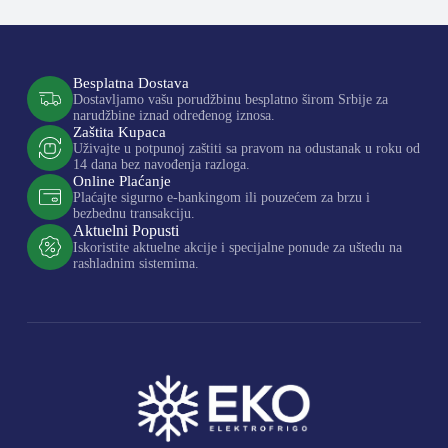
Besplatna Dostava
Dostavljamo vašu porudžbinu besplatno širom Srbije za
narudžbine iznad određenog iznosa.
Zaštita Kupaca
Uživajte u potpunoj zaštiti sa pravom na odustanak u roku od
14 dana bez navođenja razloga.
Online Plaćanje
Plaćajte sigurno e-bankingom ili pouzećem za brzu i
bezbednu transakciju.
Aktuelni Popusti
Iskoristite aktuelne akcije i specijalne ponude za uštedu na
rashladnim sistemima.