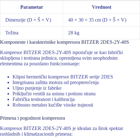
Parametar
Vrednost
Dimenzije (D × Š × V)
40 × 30 × 35 cm (D × Š × V)
Težina
28 kg
Komponente i karakteristike kompresora BITZER 2DES-2Y-40S
Kompresor BITZER 2DES-2Y-40S isporučuje se kao fabrički
sklopljena i testirana jedinica, opremljena svim neophodnim
elementima za pouzdano funkcionisanje:
Klipni hermetički kompresor BITZER serije 2DES
Integrisana zaštita motora od preopterećenja
Uljno punjenje iz fabrike
Priključni ventili za usisnu i potisnu stranu
Fabrička testiranost i kalibracija
Robusno metalno kućište visoke trajnosti
Primena i pogodnost kompresora
Kompresor BITZER 2DES-2Y-40S je idealan za širok spektar
rashladnih i klimatizacionih primena: