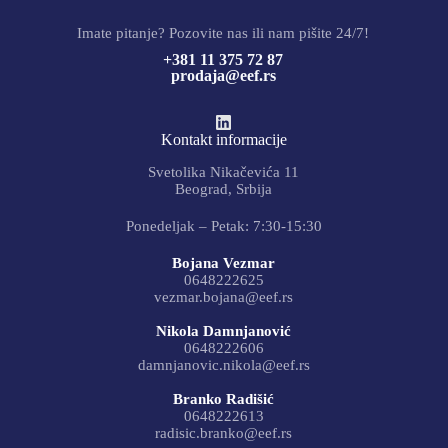
Imate pitanje? Pozovite nas ili nam pišite 24/7!
+381 11 375 72 87
prodaja@eef.rs
Kontakt informacije
Svetolika Nikačevića 11
Beograd, Srbija
Ponedeljak – Petak: 7:30-15:30
Bojana Vezmar
0648222625
vezmar.bojana@eef.rs
Nikola Damnjanović
0648222606
damnjanovic.nikola@eef.rs
Branko Radišić
0648222613
radisic.branko@eef.rs