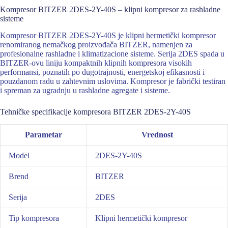
Kompresor BITZER 2DES-2Y-40S – klipni kompresor za rashladne
sisteme
Kompresor BITZER 2DES-2Y-40S je klipni hermetički kompresor
renomiranog nemačkog proizvođača BITZER, namenjen za
profesionalne rashladne i klimatizacione sisteme. Serija 2DES spada u
BITZER-ovu liniju kompaktnih klipnih kompresora visokih
performansi, poznatih po dugotrajnosti, energetskoj efikasnosti i
pouzdanom radu u zahtevnim uslovima. Kompresor je fabrički testiran
i spreman za ugradnju u rashladne agregate i sisteme.
Tehničke specifikacije kompresora BITZER 2DES-2Y-40S
Parametar
Vrednost
Model
2DES-2Y-40S
Brend
BITZER
Serija
2DES
Tip kompresora
Klipni hermetički kompresor