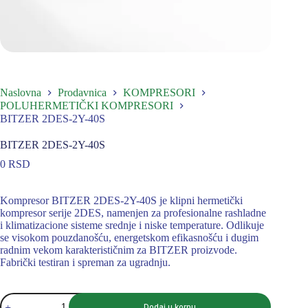
Naslovna
Prodavnica
KOMPRESORI
POLUHERMETIČKI KOMPRESORI
BITZER 2DES-2Y-40S
BITZER 2DES-2Y-40S
0
RSD
Kompresor BITZER 2DES-2Y-40S je klipni hermetički
kompresor serije 2DES, namenjen za profesionalne rashladne
i klimatizacione sisteme srednje i niske temperature. Odlikuje
se visokom pouzdanošću, energetskom efikasnošću i dugim
radnim vekom karakterističnim za BITZER proizvode.
Fabrički testiran i spreman za ugradnju.
BITZER
Dodaj u korpu