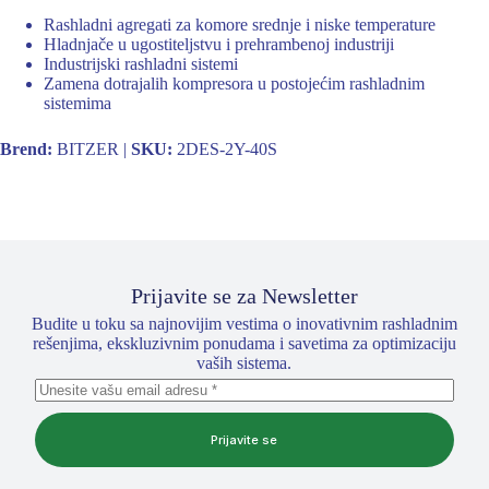
Rashladni agregati za komore srednje i niske temperature
Hladnjače u ugostiteljstvu i prehrambenoj industriji
Industrijski rashladni sistemi
Zamena dotrajalih kompresora u postojećim rashladnim
sistemima
Brend:
BITZER |
SKU:
2DES-2Y-40S
Prijavite se za Newsletter
Budite u toku sa najnovijim vestima o inovativnim rashladnim
rešenjima, ekskluzivnim ponudama i savetima za optimizaciju
vaših sistema.
Prijavite se