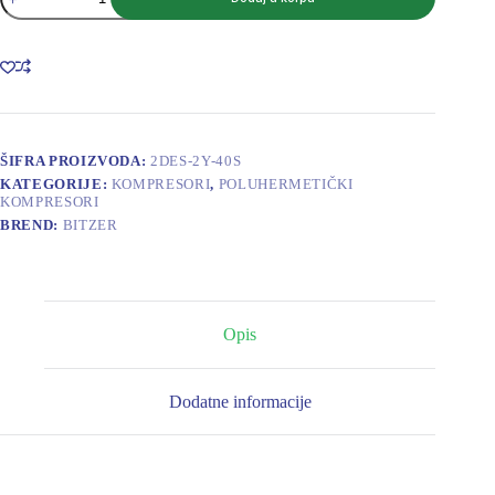
2DES-
2Y-
40S
količina
ŠIFRA PROIZVODA:
2DES-2Y-40S
KATEGORIJE:
KOMPRESORI
,
POLUHERMETIČKI
KOMPRESORI
BREND:
BITZER
Opis
Dodatne informacije