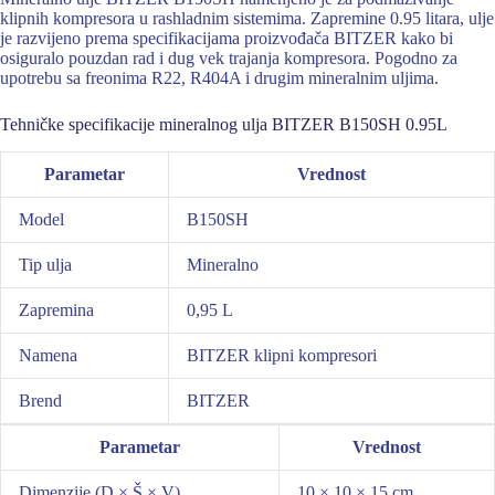
klipnih kompresora u rashladnim sistemima. Zapremine 0.95 litara, ulje
je razvijeno prema specifikacijama proizvođača BITZER kako bi
osiguralo pouzdan rad i dug vek trajanja kompresora. Pogodno za
upotrebu sa freonima R22, R404A i drugim mineralnim uljima.
Tehničke specifikacije mineralnog ulja BITZER B150SH 0.95L
Parametar
Vrednost
Model
B150SH
Tip ulja
Mineralno
Zapremina
0,95 L
Namena
BITZER klipni kompresori
Brend
BITZER
Parametar
Vrednost
Dimenzije (D × Š × V)
10 × 10 × 15 cm