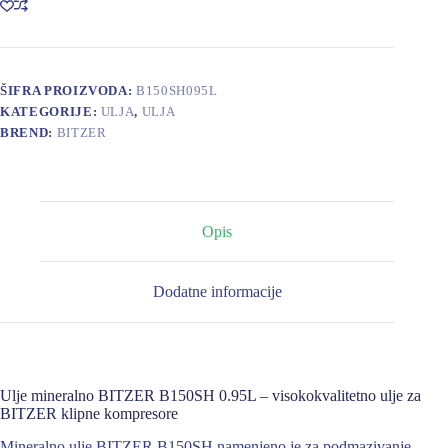
LIT
količina
ŠIFRA PROIZVODA:
B150SH095L
KATEGORIJE:
ULJA
,
ULJA
BREND:
BITZER
Opis
Dodatne informacije
Ulje mineralno BITZER B150SH 0.95L – visokokvalitetno ulje za
BITZER klipne kompresore
Mineralno ulje BITZER B150SH namenjeno je za podmazivanje