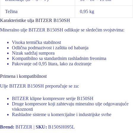
Težina
0,95 kg
Karakteristike ulja BITZER B150SH
Mineralno ulje BITZER B150SH odlikuje se sledećim svojstvima:
Visoka termička stabilnost
Odlična podmazivost i zaštita od habanja
Nizak sadržaj sumpora
Kompatibilno sa standardnim rashladnim freonima
Pakovanje od 0,95 litara, lako za doziranje
Primena i kompatibilnost
Ulje BITZER B150SH preporučuje se za:
BITZER klipne kompresore serije B150SH
Druge kompresore koji zahtevaju mineralno ulje odgovarajuće
viskoznosti
Rashladne sisteme u komercijalne i industrijske svrhe
Brend:
BITZER |
SKU:
B150SH095L