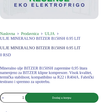
Naslovna
Prodavnica
ULJA
ULJE MINERALNO BITZER B150SH 0.95 LIT
ULJE MINERALNO BITZER B150SH 0.95 LIT
0
RSD
Mineralno ulje BITZER B150SH zapremine 0,95 litara
namenjeno za BITZER klipne kompresore. Visok kvalitet,
termička stabilnost, kompatibilno sa R22 i R404A. Fabrički
testirano i spremno za upotrebu.
ULJE
Dodaj u korpu
MINERALNO
BITZER
B150SH
0.95