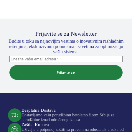
Prijavite se za Newsletter
Budite u toku sa najnovijim vestima o inovativnim rashladnim
rešenjima, ekskluzivnim ponudama i savetima za optimizaciju
vaših sistema.
Prijavite se
Besplatna Dostava
Dostavljamo vašu porudžbinu besplatno širom Srbije za
narudžbine iznad određenog iznosa.
Zaštita Kupaca
Uživajte u potpunoj zaštiti sa pravom na odustanak u roku od