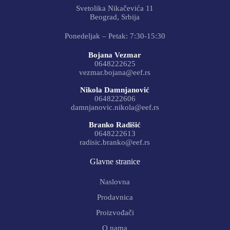
Svetolika Nikačevića 11
Beograd, Srbija
Ponedeljak – Petak: 7:30-15:30
Bojana Vezmar
0648222625
vezmar.bojana@eef.rs
Nikola Damnjanović
0648222606
damnjanovic.nikola@eef.rs
Branko Radišić
0648222613
radisic.branko@eef.rs
Glavne stranice
Naslovna
Prodavnica
Proizvođači
O nama