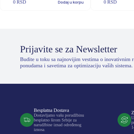
0
RSD
0
RSD
Dodaj u korpu
Prijavite se za Newsletter
Budite u toku sa najnovijim vestima o inovativnim 
ponudama i savetima za optimizaciju vaših sistema.
Besplatna Dostava
Z
Dostavljamo vašu porudžbinu
U
besplatno širom Srbije za
p
narudžbine iznad određenog
1
iznosa.