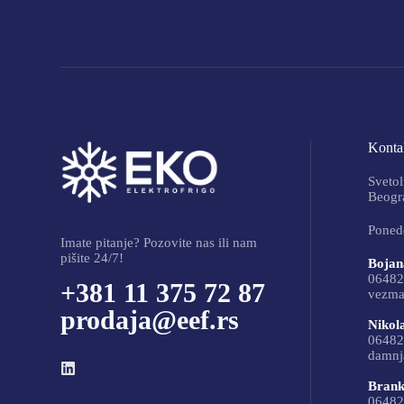
Kontak
Svetol
Beogra
Ponede
Imate pitanje? Pozovite nas ili nam
pišite 24/7!
Bojan
06482
+381 11 375 72 87
vezma
prodaja@eef.rs
Nikol
06482
damnj
Brank
06482