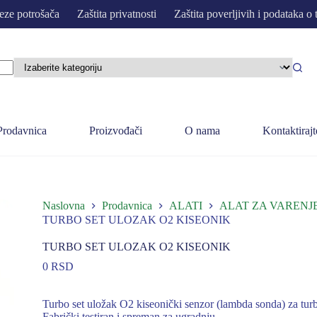
eze potrošača
Zaštita privatnosti
Zaštita poverljivih i podataka o 
Prodavnica
Proizvođači
O nama
Kontaktirajt
Naslovna
Prodavnica
ALATI
ALAT ZA VARENJE
TURBO SET ULOZAK O2 KISEONIK
TURBO SET ULOZAK O2 KISEONIK
0
RSD
Turbo set uložak O2 kiseonički senzor (lambda sonda) za tu
Fabrički testiran i spreman za ugradnju.