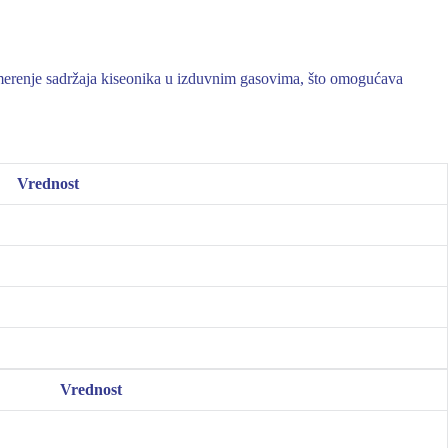
merenje sadržaja kiseonika u izduvnim gasovima, što omogućava
Vrednost
Vrednost