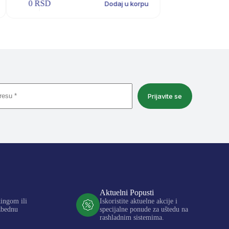
0
RSD
Dodaj u korpu
Prijavite se
Aktuelni Popusti
kingom ili
Iskoristite aktuelne akcije i
zbednu
specijalne ponude za uštedu na
rashladnim sistemima.