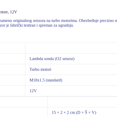
tore, 12V
 zamenu originalnog senzora na turbo motorima. Obezbeđuje precizno 
or je fabrički testiran i spreman za ugradnju.
Lambda sonda (O2 senzor)
Turbo motori
M18x1.5 (standard)
12V
15 × 2 × 2 cm (D × Š × V)