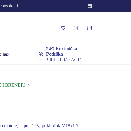
transakciji
Korpa
za
kupovinu
24/7 Korisnička
e nas
Podrška
+381 11 375 72 87
 I BRENERI
rbo motore, napon 12V, priključak M18x1.5.