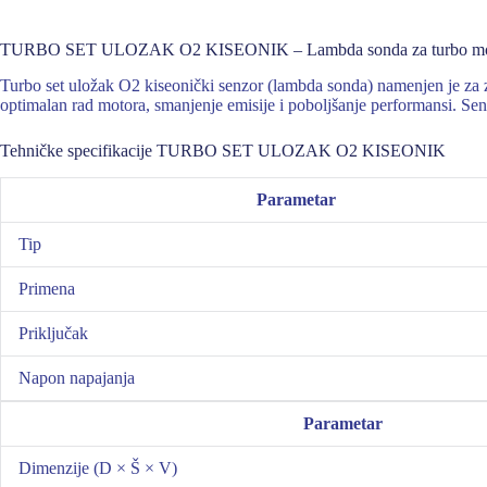
TURBO SET ULOZAK O2 KISEONIK – Lambda sonda za turbo mo
Turbo set uložak O2 kiseonički senzor (lambda sonda) namenjen je za
optimalan rad motora, smanjenje emisije i poboljšanje performansi. Senz
Tehničke specifikacije TURBO SET ULOZAK O2 KISEONIK
Parametar
Tip
Primena
Priključak
Napon napajanja
Parametar
Dimenzije (D × Š × V)