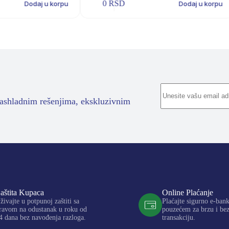
0
RSD
Dodaj u korpu
Dodaj u korpu
rashladnim rešenjima, ekskluzivnim
aštita Kupaca
Online Plaćanje
živajte u potpunoj zaštiti sa
Plaćajte sigurno e-ban
ravom na odustanak u roku od
pouzećem za brzu i be
4 dana bez navođenja razloga.
transakciju.