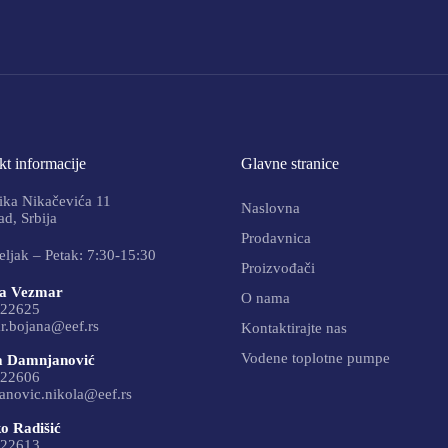
t informacije
Glavne stranice
ika Nikačevića 11
Naslovna
d, Srbija
Prodavnica
ljak – Petak: 7:30-15:30
Proizvođači
a Vezmar
O nama
22625
r.bojana@eef.rs
Kontaktirajte nas
Vodene toplotne pumpe
a Damnjanović
22606
anovic.nikola@eef.rs
o Radišić
22613