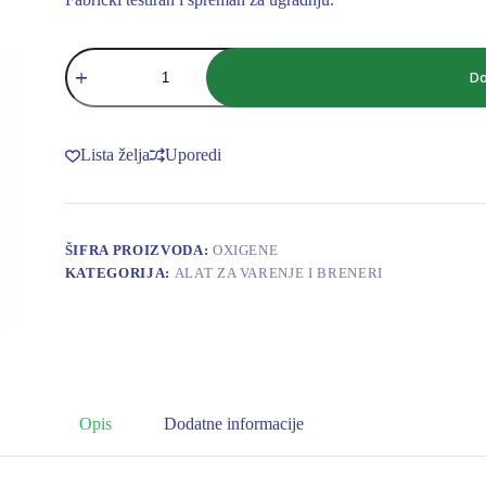
TURBO
SET
Do
ULOZAK
O2
KISEONIK
količina
Lista želja
Uporedi
ŠIFRA PROIZVODA:
OXIGENE
KATEGORIJA:
ALAT ZA VARENJE I BRENERI
Opis
Dodatne informacije