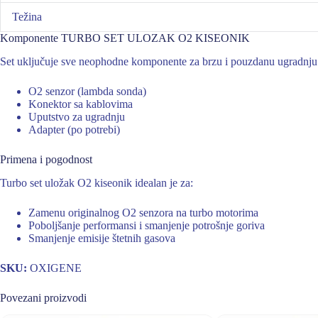
Težina
Komponente TURBO SET ULOZAK O2 KISEONIK
Set uključuje sve neophodne komponente za brzu i pouzdanu ugradnju
O2 senzor (lambda sonda)
Konektor sa kablovima
Uputstvo za ugradnju
Adapter (po potrebi)
Primena i pogodnost
Turbo set uložak O2 kiseonik idealan je za:
Zamenu originalnog O2 senzora na turbo motorima
Poboljšanje performansi i smanjenje potrošnje goriva
Smanjenje emisije štetnih gasova
SKU:
OXIGENE
Povezani proizvodi