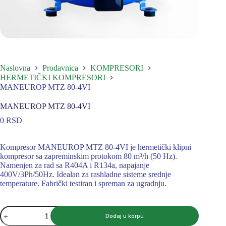
Naslovna
Prodavnica
KOMPRESORI
HERMETIČKI KOMPRESORI
MANEUROP MTZ 80-4VI
MANEUROP MTZ 80-4VI
0
RSD
Kompresor MANEUROP MTZ 80-4VI je hermetički klipni
kompresor sa zapreminskim protokom 80 m³/h (50 Hz).
Namenjen za rad sa R404A i R134a, napajanje
400V/3Ph/50Hz. Idealan za rashladne sisteme srednje
temperature. Fabrički testiran i spreman za ugradnju.
MANEUROP
Dodaj u korpu
MTZ