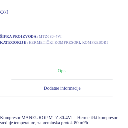
80-
4VI
količina
ŠIFRA PROIZVODA:
MTZ080-4VI
KATEGORIJE:
HERMETIČKI KOMPRESORI
,
KOMPRESORI
Opis
Dodatne informacije
Kompresor MANEUROP MTZ 80-4VI – Hermetički kompresor
srednje temperature, zapreminska protok 80 m³/h