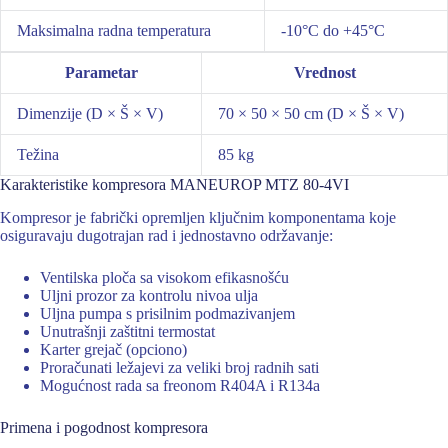
Maksimalna radna temperatura
-10°C do +45°C
Parametar
Vrednost
Dimenzije (D × Š × V)
70 × 50 × 50 cm (D × Š × V)
Težina
85 kg
Karakteristike kompresora MANEUROP MTZ 80-4VI
Kompresor je fabrički opremljen ključnim komponentama koje
osiguravaju dugotrajan rad i jednostavno održavanje:
Ventilska ploča sa visokom efikasnošću
Uljni prozor za kontrolu nivoa ulja
Uljna pumpa s prisilnim podmazivanjem
Unutrašnji zaštitni termostat
Karter grejač (opciono)
Proračunati ležajevi za veliki broj radnih sati
Mogućnost rada sa freonom R404A i R134a
Primena i pogodnost kompresora