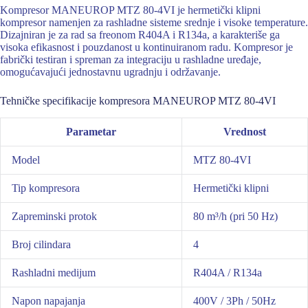
Kompresor MANEUROP MTZ 80-4VI je hermetički klipni
kompresor namenjen za rashladne sisteme srednje i visoke temperature.
Dizajniran je za rad sa freonom R404A i R134a, a karakteriše ga
visoka efikasnost i pouzdanost u kontinuiranom radu. Kompresor je
fabrički testiran i spreman za integraciju u rashladne uređaje,
omogućavajući jednostavnu ugradnju i održavanje.
Tehničke specifikacije kompresora MANEUROP MTZ 80-4VI
Parametar
Vrednost
Model
MTZ 80-4VI
Tip kompresora
Hermetički klipni
Zapreminski protok
80 m³/h (pri 50 Hz)
Broj cilindara
4
Rashladni medijum
R404A / R134a
Napon napajanja
400V / 3Ph / 50Hz