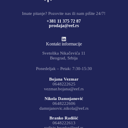
Imate pitanje? Pozovite nas ili nam pišite 24/7!
+381 11 375 72 87
prodaja@eef.rs
Kontakt informacije
Svetolika Nikačevića 11
Beograd, Srbija
Ponedeljak – Petak: 7:30-15:30
Bojana Vezmar
0648222625
vezmar.bojana@eef.rs
Nikola Damnjanović
0648222606
damnjanovic.nikola@eef.rs
Branko Radišić
0648222613
radisic.branko@eef.rs