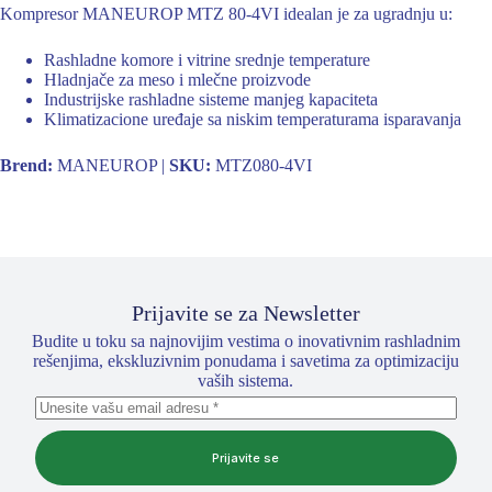
Kompresor MANEUROP MTZ 80-4VI idealan je za ugradnju u:
Rashladne komore i vitrine srednje temperature
Hladnjače za meso i mlečne proizvode
Industrijske rashladne sisteme manjeg kapaciteta
Klimatizacione uređaje sa niskim temperaturama isparavanja
Brend:
MANEUROP |
SKU:
MTZ080-4VI
Prijavite se za Newsletter
Budite u toku sa najnovijim vestima o inovativnim rashladnim
rešenjima, ekskluzivnim ponudama i savetima za optimizaciju
vaših sistema.
Prijavite se