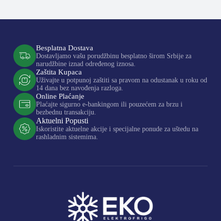
Besplatna Dostava
Dostavljamo vašu porudžbinu besplatno širom Srbije za
narudžbine iznad određenog iznosa.
Zaštita Kupaca
Uživajte u potpunoj zaštiti sa pravom na odustanak u roku od
14 dana bez navođenja razloga.
Online Plaćanje
Plaćajte sigurno e-bankingom ili pouzećem za brzu i
bezbednu transakciju.
Aktuelni Popusti
Iskoristite aktuelne akcije i specijalne ponude za uštedu na
rashladnim sistemima.