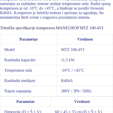
namenjen za rashladne sisteme srednje temperature rada. Radni opseg
kompresora je od -10°C do +45°C, a hlađenje se postiže freonom
R404A. Kompresor je fabrički testiran i spreman za ugradnju, što
instalaterima štedi vreme i osigurava pouzdanost sistema.
Tehničke specifikacije kompresora MANEUROP MTZ 100-4VI
Parametar
Vrednost
Model
MTZ 100-4VI
Rashladni kapacitet
11,5 kW
Temperatura rada
-10°C / +45°C
Rashladni medijum
R404A
Napon napajanja
380V / 3Ph / 50Hz
Parametar
Vrednost
Dimenzije (D × Š × V)
60 × 45 × 55 cm (D × Š × V)