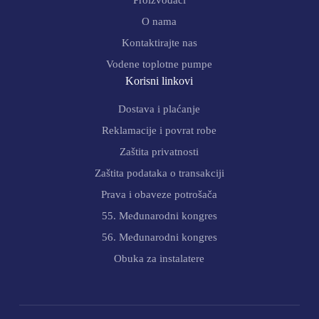
Proizvođači
O nama
Kontaktirajte nas
Vodene toplotne pumpe
Korisni linkovi
Dostava i plaćanje
Reklamacije i povrat robe
Zaštita privatnosti
Zaštita podataka o transakciji
Prava i obaveze potrošača
55. Međunarodni kongres
56. Međunarodni kongres
Obuka za instalatere