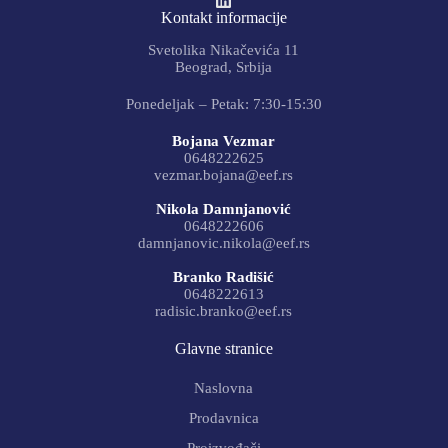
Kontakt informacije
Svetolika Nikačevića 11
Beograd, Srbija
Ponedeljak – Petak: 7:30-15:30
Bojana Vezmar
0648222625
vezmar.bojana@eef.rs
Nikola Damnjanović
0648222606
damnjanovic.nikola@eef.rs
Branko Radišić
0648222613
radisic.branko@eef.rs
Glavne stranice
Naslovna
Prodavnica