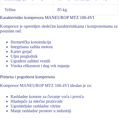
Težina
85 kg
Karakteristike kompresora MANEUROP MTZ 100-4VI
Kompresor je opremljen sledećim karakteristikama i komponentama za
pouzdan rad:
Hermetička konstrukcija
Integrisana zaštita motora
Karter grejač
Uljni preglednik
Ugrađeni zaštitni ventili
Visoka efikasnost i dug vek trajanja
Primena i pogodnost kompresora
Kompresor MANEUROP MTZ 100-4VI idealan je za:
Rashladne komore za čuvanje voća i povrća
Hladnjače za mlečne proizvode
Ugostiteljske rashladne vitrine
Manje rashladne prostore u industriji