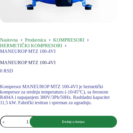
Naslovna
Prodavnica
KOMPRESORI
HERMETIČKI KOMPRESORI
MANEUROP MTZ 100-4VI
MANEUROP MTZ 100-4VI
0
RSD
Kompresor MANEUROP MTZ 100-4VI je hermetički
kompresor za srednju temperaturu (-10/45°C), sa freonom
R404A i napajanjem 380V/3Ph/50Hz. Rashladni kapacitet
11,5 kW. Fabrički testiran i spreman za ugradnju.
MANEUROP
Dodaj u korpu
MTZ
100-