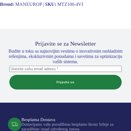
Brend:
MANEUROP |
SKU:
MTZ100-4VI
Prijavite se za Newsletter
Budite u toku sa najnovijim vestima o inovativnim rashladnim
rešenjima, ekskluzivnim ponudama i savetima za optimizaciju
vaših sistema.
Prijavite se
Besplatna Dostava
Dostavljamo vašu porudžbinu besplatno širom Srbije za
narudžbine iznad određenog iznosa.