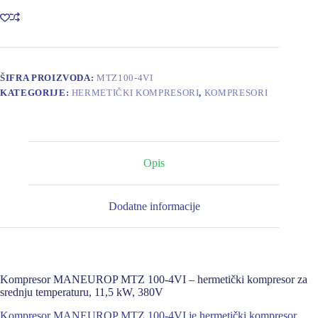
4VI
količina
ŠIFRA PROIZVODA:
MTZ100-4VI
KATEGORIJE:
HERMETIČKI KOMPRESORI
,
KOMPRESORI
Opis
Dodatne informacije
Kompresor MANEUROP MTZ 100-4VI – hermetički kompresor za
srednju temperaturu, 11,5 kW, 380V
Kompresor MANEUROP MTZ 100-4VI je hermetički kompresor