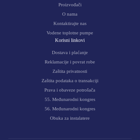
Proizvođači
O nama
Kontaktirajte nas
Vodene toplotne pumpe
Korisni linkovi
Dostava i plaćanje
Reklamacije i povrat robe
Zaštita privatnosti
Zaštita podataka o transakciji
Prava i obaveze potrošača
55. Međunarodni kongres
56. Međunarodni kongres
Obuka za instalatere