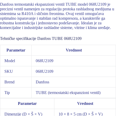
Danfoss termostatski ekspanzioni ventil TUBE model 068U2109 je
precizni ventil namenjen za regulaciju protoka rashladnog medijuma u
sistemima sa R410A i sličnim freonima. Ovaj ventil omogućava
optimalno isparavanje i stabilan rad kompresora, a karakteriše ga
robustna konstrukcija i jednostavno podešavanje. Idealan je za
komercijalne i industrijske rashladne sisteme, vitrine i klima uređaje.
Tehničke specifikacije Danfoss TUBE 068U2109
Parametar
Vrednost
Model
068U2109
SKU
068U2109
Brend
Danfoss
Tip
TUBE (termostatski ekspanzioni ventil)
Parametar
Vrednost
Dimenzije (D × Š × V)
10 × 8 × 5 cm (D × Š × V)