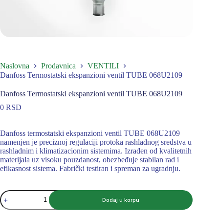
Naslovna
Prodavnica
VENTILI
Danfoss Termostatski ekspanzioni ventil TUBE 068U2109
Danfoss Termostatski ekspanzioni ventil TUBE 068U2109
0
RSD
Danfoss termostatski ekspanzioni ventil TUBE 068U2109
namenjen je preciznoj regulaciji protoka rashladnog sredstva u
rashladnim i klimatizacionim sistemima. Izrađen od kvalitetnih
materijala uz visoku pouzdanost, obezbeđuje stabilan rad i
efikasnost sistema. Fabrički testiran i spreman za ugradnju.
Danfoss
Dodaj u korpu
Termostatski
ekspanzioni
ventil