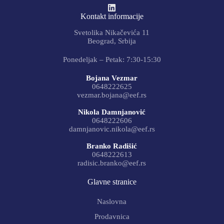
Kontakt informacije
Svetolika Nikačevića 11
Beograd, Srbija
Ponedeljak – Petak: 7:30-15:30
Bojana Vezmar
0648222625
vezmar.bojana@eef.rs
Nikola Damnjanović
0648222606
damnjanovic.nikola@eef.rs
Branko Radišić
0648222613
radisic.branko@eef.rs
Glavne stranice
Naslovna
Prodavnica