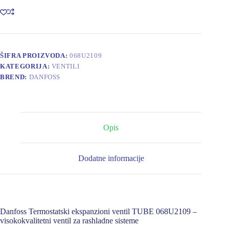
TUBE
068U2109
količina
ŠIFRA PROIZVODA:
068U2109
KATEGORIJA:
VENTILI
BREND:
DANFOSS
Opis
Dodatne informacije
Danfoss Termostatski ekspanzioni ventil TUBE 068U2109 –
visokokvalitetni ventil za rashladne sisteme