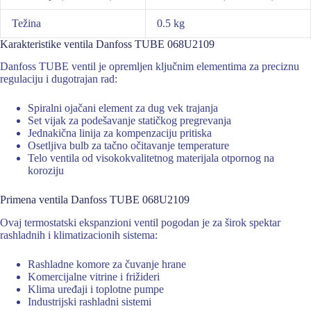
Težina
0.5 kg
Karakteristike ventila Danfoss TUBE 068U2109
Danfoss TUBE ventil je opremljen ključnim elementima za preciznu
regulaciju i dugotrajan rad:
Spiralni ojačani element za dug vek trajanja
Set vijak za podešavanje statičkog pregrevanja
Jednakična linija za kompenzaciju pritiska
Osetljiva bulb za tačno očitavanje temperature
Telo ventila od visokokvalitetnog materijala otpornog na
koroziju
Primena ventila Danfoss TUBE 068U2109
Ovaj termostatski ekspanzioni ventil pogodan je za širok spektar
rashladnih i klimatizacionih sistema:
Rashladne komore za čuvanje hrane
Komercijalne vitrine i frižideri
Klima uređaji i toplotne pumpe
Industrijski rashladni sistemi