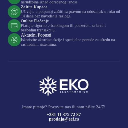
narudžbine iznad određenog iznosa.
Zaštita Kupaca
Uživajte u potpunoj zaštiti sa pravom na odustanak u roku od
14 dana bez navođenja razloga.
Online Plaćanje
Plaćajte sigurno e-bankingom ili pouzećem za brzu i
bezbednu transakciju.
Aktuelni Popusti
Iskoristite aktuelne akcije i specijalne ponude za uštedu na
rashladnim sistemima.
Imate pitanje? Pozovite nas ili nam pišite 24/7!
+381 11 375 72 87
prodaja@eef.rs