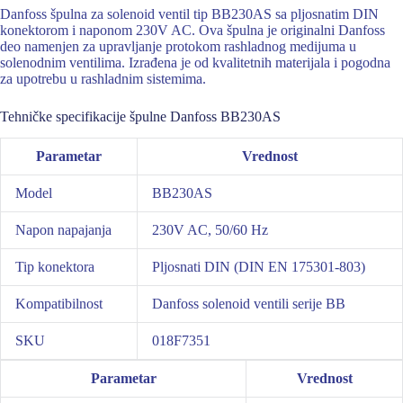
Danfoss špulna za solenoid ventil tip BB230AS sa pljosnatim DIN
konektorom i naponom 230V AC. Ova špulna je originalni Danfoss
deo namenjen za upravljanje protokom rashladnog medijuma u
solenodnim ventilima. Izrađena je od kvalitetnih materijala i pogodna
za upotrebu u rashladnim sistemima.
Tehničke specifikacije špulne Danfoss BB230AS
Parametar
Vrednost
Model
BB230AS
Napon napajanja
230V AC, 50/60 Hz
Tip konektora
Pljosnati DIN (DIN EN 175301-803)
Kompatibilnost
Danfoss solenoid ventili serije BB
SKU
018F7351
Parametar
Vrednost