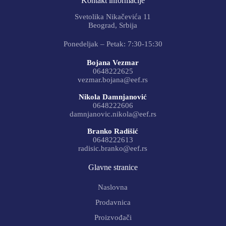
Kontakt informacije
Svetolika Nikačevića 11
Beograd, Srbija
Ponedeljak – Petak: 7:30-15:30
Bojana Vezmar
0648222625
vezmar.bojana@eef.rs
Nikola Damnjanović
0648222606
damnjanovic.nikola@eef.rs
Branko Radišić
0648222613
radisic.branko@eef.rs
Glavne stranice
Naslovna
Prodavnica
Proizvođači