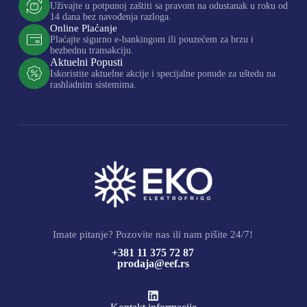
Uživajte u potpunoj zaštiti sa pravom na odustanak u roku od
14 dana bez navođenja razloga.
Online Plaćanje
Plaćajte sigurno e-bankingom ili pouzećem za brzu i
bezbednu transakciju.
Aktuelni Popusti
Iskoristite aktuelne akcije i specijalne ponude za uštedu na
rashladnim sistemima.
Imate pitanje? Pozovite nas ili nam pišite 24/7!
+381 11 375 72 87
prodaja@eef.rs