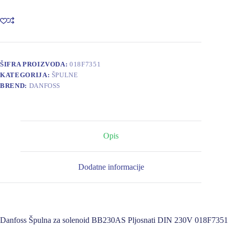
solenoid
BB230AS
Pljosnati
DIN
230
V
018F7351
ŠIFRA PROIZVODA:
018F7351
količina
KATEGORIJA:
ŠPULNE
BREND:
DANFOSS
Opis
Dodatne informacije
Danfoss Špulna za solenoid BB230AS Pljosnati DIN 230V 018F7351