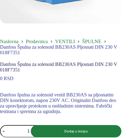
Naslovna
Prodavnica
VENTILI
ŠPULNE
Danfoss Špulna za solenoid BB230AS Pljosnati DIN 230 V
018F7351
Danfoss Špulna za solenoid BB230AS Pljosnati DIN 230 V
018F7351
0
RSD
Danfoss špulna za solenoid ventil BB230AS sa pljosnatim
DIN konektorom, napon 230V AC. Originalni Danfoss deo
za upravljanje protokom u rashladnim sistemima. Fabrički
testirana i spremna za ugradnju.
Danfoss
Dodaj u korpu
Špulna
za