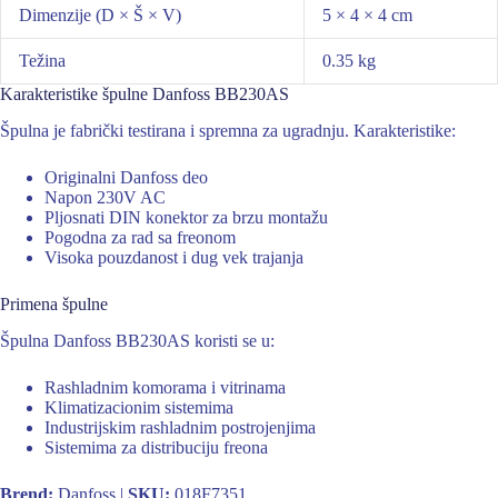
Dimenzije (D × Š × V)
5 × 4 × 4 cm
Težina
0.35 kg
Karakteristike špulne Danfoss BB230AS
Špulna je fabrički testirana i spremna za ugradnju. Karakteristike:
Originalni Danfoss deo
Napon 230V AC
Pljosnati DIN konektor za brzu montažu
Pogodna za rad sa freonom
Visoka pouzdanost i dug vek trajanja
Primena špulne
Špulna Danfoss BB230AS koristi se u:
Rashladnim komorama i vitrinama
Klimatizacionim sistemima
Industrijskim rashladnim postrojenjima
Sistemima za distribuciju freona
Brend:
Danfoss |
SKU:
018F7351