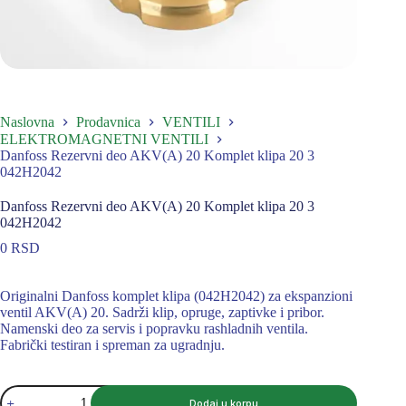
Naslovna
Prodavnica
VENTILI
ELEKTROMAGNETNI VENTILI
Danfoss Rezervni deo AKV(A) 20 Komplet klipa 20 3
042H2042
Danfoss Rezervni deo AKV(A) 20 Komplet klipa 20 3
042H2042
0
RSD
Originalni Danfoss komplet klipa (042H2042) za ekspanzioni
ventil AKV(A) 20. Sadrži klip, opruge, zaptivke i pribor.
Namenski deo za servis i popravku rashladnih ventila.
Fabrički testiran i spreman za ugradnju.
Danfoss
Dodaj u korpu