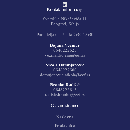
Kontakt informacije
Svetolika Nikačevića 11
Beograd, Srbija
Ponedeljak – Petak: 7:30-15:30
Bojana Vezmar
0648222625
vezmar.bojana@eef.rs
Nikola Damnjanović
0648222606
damnjanovic.nikola@eef.rs
Branko Radišić
0648222613
radisic.branko@eef.rs
Glavne stranice
Naslovna
Prodavnica