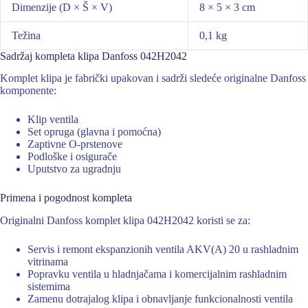
Dimenzije (D × Š × V)
8 × 5 × 3 cm
Težina
0,1 kg
Sadržaj kompleta klipa Danfoss 042H2042
Komplet klipa je fabrički upakovan i sadrži sledeće originalne Danfoss
komponente:
Klip ventila
Set opruga (glavna i pomoćna)
Zaptivne O-prstenove
Podloške i osigurače
Uputstvo za ugradnju
Primena i pogodnost kompleta
Originalni Danfoss komplet klipa 042H2042 koristi se za:
Servis i remont ekspanzionih ventila AKV(A) 20 u rashladnim
vitrinama
Popravku ventila u hladnjačama i komercijalnim rashladnim
sistemima
Zamenu dotrajalog klipa i obnavljanje funkcionalnosti ventila