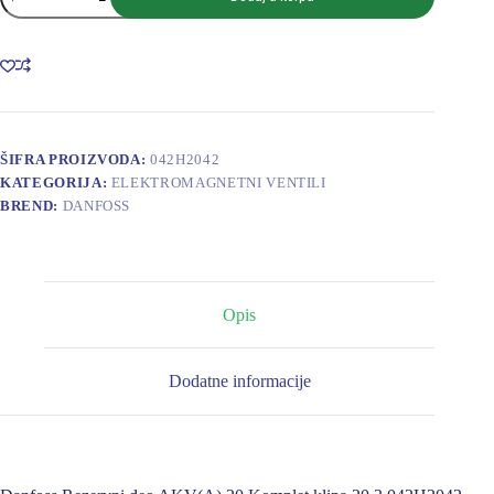
Rezervni
deo
AKV(A)
20
Komplet
klipa
20
3
042H2042
ŠIFRA PROIZVODA:
042H2042
količina
KATEGORIJA:
ELEKTROMAGNETNI VENTILI
BREND:
DANFOSS
Opis
Dodatne informacije