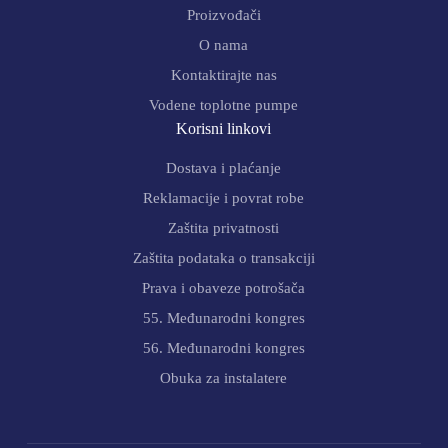
Proizvođači
O nama
Kontaktirajte nas
Vodene toplotne pumpe
Korisni linkovi
Dostava i plaćanje
Reklamacije i povrat robe
Zaštita privatnosti
Zaštita podataka o transakciji
Prava i obaveze potrošača
55. Međunarodni kongres
56. Međunarodni kongres
Obuka za instalatere