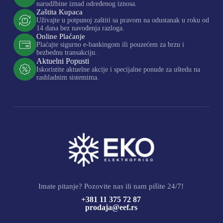
narudžbine iznad određenog iznosa.
Zaštita Kupaca
Uživajte u potpunoj zaštiti sa pravom na odustanak u roku od
14 dana bez navođenja razloga.
Online Plaćanje
Plaćajte sigurno e-bankingom ili pouzećem za brzu i
bezbednu transakciju.
Aktuelni Popusti
Iskoristite aktuelne akcije i specijalne ponude za uštedu na
rashladnim sistemima.
Imate pitanje? Pozovite nas ili nam pišite 24/7!
+381 11 375 72 87
prodaja@eef.rs