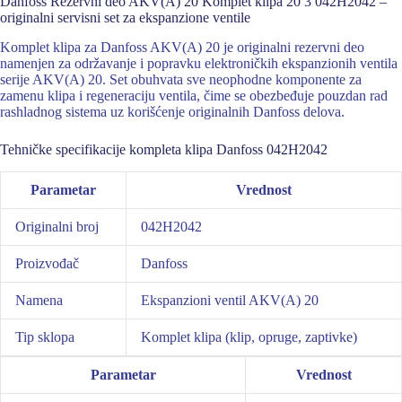
Danfoss Rezervni deo AKV(A) 20 Komplet klipa 20 3 042H2042 –
originalni servisni set za ekspanzione ventile
Komplet klipa za Danfoss AKV(A) 20 je originalni rezervni deo
namenjen za održavanje i popravku elektroničkih ekspanzionih ventila
serije AKV(A) 20. Set obuhvata sve neophodne komponente za
zamenu klipa i regeneraciju ventila, čime se obezbeđuje pouzdan rad
rashladnog sistema uz korišćenje originalnih Danfoss delova.
Tehničke specifikacije kompleta klipa Danfoss 042H2042
Parametar
Vrednost
Originalni broj
042H2042
Proizvođač
Danfoss
Namena
Ekspanzioni ventil AKV(A) 20
Tip sklopa
Komplet klipa (klip, opruge, zaptivke)
Parametar
Vrednost