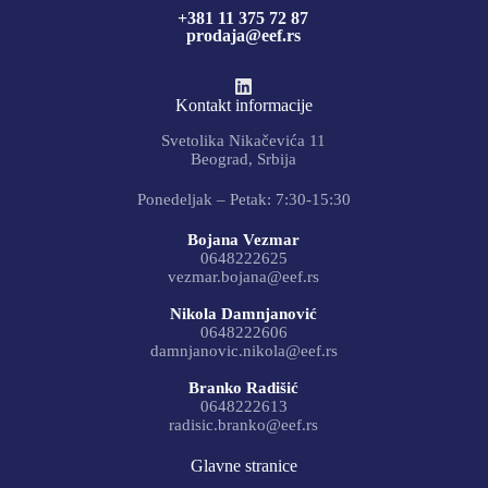
+381 11 375 72 87
prodaja@eef.rs
Kontakt informacije
Svetolika Nikačevića 11
Beograd, Srbija
Ponedeljak – Petak: 7:30-15:30
Bojana Vezmar
0648222625
vezmar.bojana@eef.rs
Nikola Damnjanović
0648222606
damnjanovic.nikola@eef.rs
Branko Radišić
0648222613
radisic.branko@eef.rs
Glavne stranice