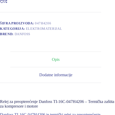
TI-
16C-
047H4206
količina
ŠIFRA PROIZVODA:
047H4206
KATEGORIJA:
ELEKTROMATERIJAL
BREND:
DANFOSS
Opis
Dodatne informacije
Relej za preopterećenje Danfoss TI-16C-047H4206 – Termička zaštita
za kompresore i motore
Danfoss TI-16C-047H4206 je termički relej za preopterećenje