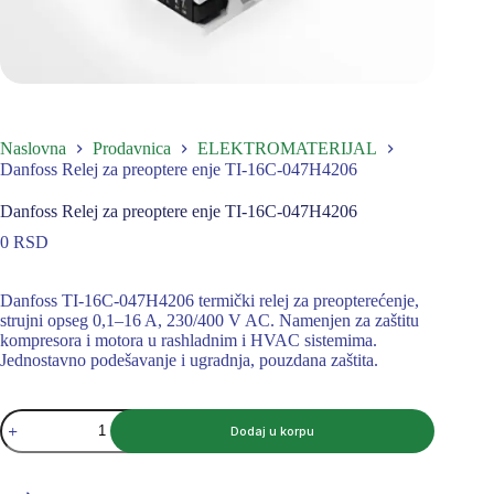
Naslovna
Prodavnica
ELEKTROMATERIJAL
Danfoss Relej za preoptere enje TI-16C-047H4206
Danfoss Relej za preoptere enje TI-16C-047H4206
0
RSD
Danfoss TI-16C-047H4206 termički relej za preopterećenje,
strujni opseg 0,1–16 A, 230/400 V AC. Namenjen za zaštitu
kompresora i motora u rashladnim i HVAC sistemima.
Jednostavno podešavanje i ugradnja, pouzdana zaštita.
Danfoss
Dodaj u korpu
Relej
za
preoptere
enje