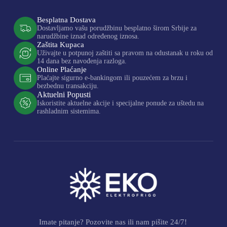
Besplatna Dostava
Dostavljamo vašu porudžbinu besplatno širom Srbije za
narudžbine iznad određenog iznosa.
Zaštita Kupaca
Uživajte u potpunoj zaštiti sa pravom na odustanak u roku od
14 dana bez navođenja razloga.
Online Plaćanje
Plaćajte sigurno e-bankingom ili pouzećem za brzu i
bezbednu transakciju.
Aktuelni Popusti
Iskoristite aktuelne akcije i specijalne ponude za uštedu na
rashladnim sistemima.
Imate pitanje? Pozovite nas ili nam pišite 24/7!