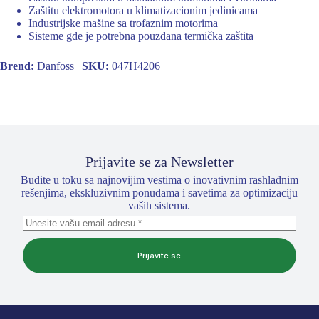
Zaštitu elektromotora u klimatizacionim jedinicama
Industrijske mašine sa trofaznim motorima
Sisteme gde je potrebna pouzdana termička zaštita
Brend:
Danfoss |
SKU:
047H4206
Prijavite se za Newsletter
Budite u toku sa najnovijim vestima o inovativnim rashladnim
rešenjima, ekskluzivnim ponudama i savetima za optimizaciju
vaših sistema.
Prijavite se