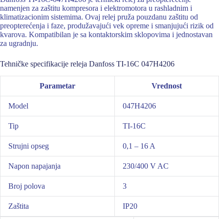
namenjen za zaštitu kompresora i elektromotora u rashladnim i
klimatizacionim sistemima. Ovaj relej pruža pouzdanu zaštitu od
preopterećenja i faze, produžavajući vek opreme i smanjujući rizik od
kvarova. Kompatibilan je sa kontaktorskim sklopovima i jednostavan
za ugradnju.
Tehničke specifikacije releja Danfoss TI-16C 047H4206
Parametar
Vrednost
Model
047H4206
Tip
TI-16C
Strujni opseg
0,1 – 16 A
Napon napajanja
230/400 V AC
Broj polova
3
Zaštita
IP20