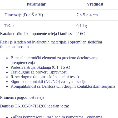
Parametar
Vrednost
Dimenzije (D × Š × V)
7 × 5 × 4 cm
Težina
0,1 kg
Karakteristike i komponente releja Danfoss TI-16C
Relej je izrađen od kvalitetnih materijala i opremljen sledećim
funkcionalnostima:
Bimetalni termički elementi za precizno detektovanje
preopterećenja
Podesiva struja okidanja (0,1–16 A)
Test dugme za proveru ispravnosti
Reset dugme (automatski/manuelni reset)
Sigurnosni kontakti (NC/NO) za signalizaciju
Kompatibilnost sa Danfoss CI i drugim kontaktorskim serijama
Primena i pogodnost releja
Danfoss TI-16C-047H4206 idealan je za:
Zaštitu kompresora u rashladnim komorama i vitrinama