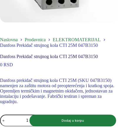
Naslovna
Prodavnica
ELEKTROMATERIJAL
Danfoss Prekidač strujnog kola CTI 25M 047B3150
Danfoss Prekidač strujnog kola CTI 25M 047B3150
0
RSD
Danfoss prekidač strujnog kola CTI 25M (SKU 047B3150)
namenjen za zaštitu motora od preopterećenja i kratkog spoja.
Opremljen termičkim i magnetnim okidačem, jednostavan za
instalaciju i podešavanje. Fabrički testiran i spreman za
ugradnju.
Danfoss
Dodaj u korpu
Prekidač
strujnog
kola