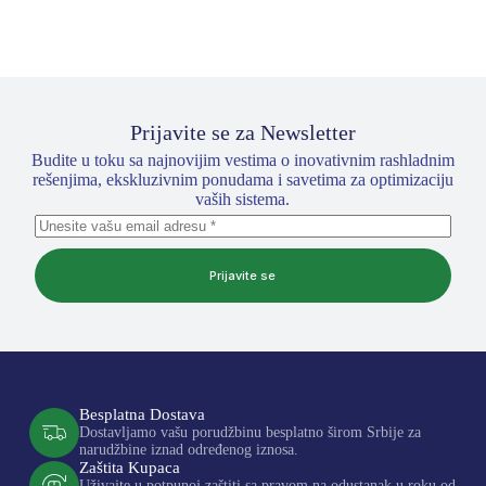
Prijavite se za Newsletter
Budite u toku sa najnovijim vestima o inovativnim rashladnim
rešenjima, ekskluzivnim ponudama i savetima za optimizaciju
vaših sistema.
Prijavite se
Besplatna Dostava
Dostavljamo vašu porudžbinu besplatno širom Srbije za
narudžbine iznad određenog iznosa.
Zaštita Kupaca
Uživajte u potpunoj zaštiti sa pravom na odustanak u roku od