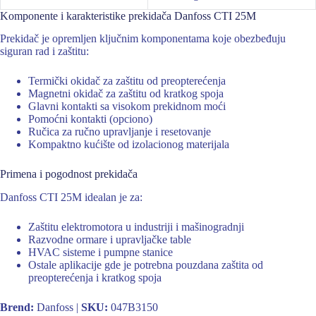
Komponente i karakteristike prekidača Danfoss CTI 25M
Prekidač je opremljen ključnim komponentama koje obezbeđuju
siguran rad i zaštitu:
Termički okidač za zaštitu od preopterećenja
Magnetni okidač za zaštitu od kratkog spoja
Glavni kontakti sa visokom prekidnom moći
Pomoćni kontakti (opciono)
Ručica za ručno upravljanje i resetovanje
Kompaktno kućište od izolacionog materijala
Primena i pogodnost prekidača
Danfoss CTI 25M idealan je za:
Zaštitu elektromotora u industriji i mašinogradnji
Razvodne ormare i upravljačke table
HVAC sisteme i pumpne stanice
Ostale aplikacije gde je potrebna pouzdana zaštita od
preopterećenja i kratkog spoja
Brend:
Danfoss |
SKU:
047B3150