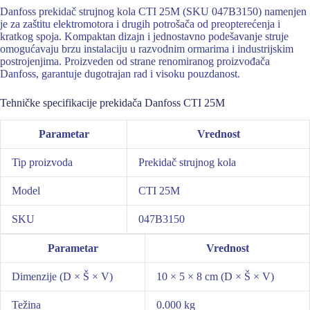
Danfoss prekidač strujnog kola CTI 25M (SKU 047B3150) namenjen
je za zaštitu elektromotora i drugih potrošača od preopterećenja i
kratkog spoja. Kompaktan dizajn i jednostavno podešavanje struje
omogućavaju brzu instalaciju u razvodnim ormarima i industrijskim
postrojenjima. Proizveden od strane renomiranog proizvođača
Danfoss, garantuje dugotrajan rad i visoku pouzdanost.
Tehničke specifikacije prekidača Danfoss CTI 25M
Parametar
Vrednost
Tip proizvoda
Prekidač strujnog kola
Model
CTI 25M
SKU
047B3150
Parametar
Vrednost
Dimenzije (D × Š × V)
10 × 5 × 8 cm (D × Š × V)
Težina
0.000 kg