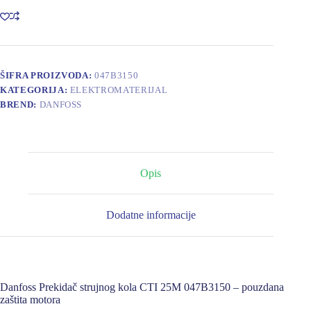
CTI
25M
047B3150
količina
ŠIFRA PROIZVODA:
047B3150
KATEGORIJA:
ELEKTROMATERIJAL
BREND:
DANFOSS
Opis
Dodatne informacije
Danfoss Prekidač strujnog kola CTI 25M 047B3150 – pouzdana
zaštita motora