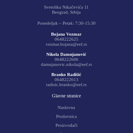
Svetolika Nikačevića 11
Beograd, Srbija
Ponedeljak – Petak: 7:30-15:30
Bojana Vezmar
0648222625
vezmar.bojana@eef.rs
Nikola Damnjanović
0648222606
damnjanovic.nikola@eef.rs
Branko Radišić
0648222613
radisic.branko@eef.rs
Glavne stranice
Naslovna
Prodavnica
Proizvođači