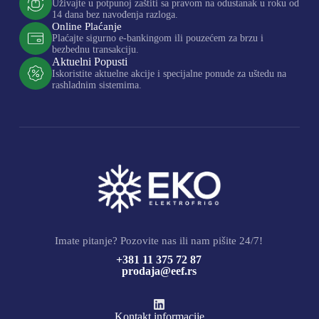
Uživajte u potpunoj zaštiti sa pravom na odustanak u roku od
14 dana bez navođenja razloga.
Online Plaćanje
Plaćajte sigurno e-bankingom ili pouzećem za brzu i
bezbednu transakciju.
Aktuelni Popusti
Iskoristite aktuelne akcije i specijalne ponude za uštedu na
rashladnim sistemima.
Imate pitanje? Pozovite nas ili nam pišite 24/7!
+381 11 375 72 87
prodaja@eef.rs
Kontakt informacije