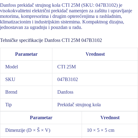
Danfoss prekidač strujnog kola CTI 25M (SKU: 047B3102) je
visokokvalitetni električni prekidač namenjen za zaštitu i upravljanje
motorima, kompresorima i drugim opterećenjima u rashladnim,
klimatizacionim i industrijskim sistemima. Kompaktnog dizajna,
jednostavan za ugradnju i pouzdan u radu.
Tehničke specifikacije Danfoss CTI 25M 047B3102
Parametar
Vrednost
Model
CTI 25M
SKU
047B3102
Brend
Danfoss
Tip
Prekidač strujnog kola
Parametar
Vrednost
Dimenzije (D × Š × V)
10 × 5 × 5 cm