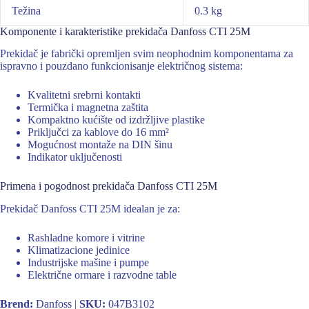
Težina
0.3 kg
Komponente i karakteristike prekidača Danfoss CTI 25M
Prekidač je fabrički opremljen svim neophodnim komponentama za
ispravno i pouzdano funkcionisanje električnog sistema:
Kvalitetni srebrni kontakti
Termička i magnetna zaštita
Kompaktno kućište od izdržljive plastike
Priključci za kablove do 16 mm²
Mogućnost montaže na DIN šinu
Indikator uključenosti
Primena i pogodnost prekidača Danfoss CTI 25M
Prekidač Danfoss CTI 25M idealan je za:
Rashladne komore i vitrine
Klimatizacione jedinice
Industrijske mašine i pumpe
Električne ormare i razvodne table
Brend:
Danfoss |
SKU:
047B3102