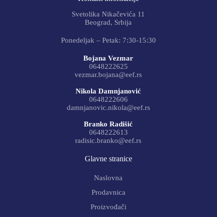
Svetolika Nikačevića 11
Beograd, Srbija
Ponedeljak – Petak: 7:30-15:30
Bojana Vezmar
0648222625
vezmar.bojana@eef.rs
Nikola Damnjanović
0648222606
damnjanovic.nikola@eef.rs
Branko Radišić
0648222613
radisic.branko@eef.rs
Glavne stranice
Naslovna
Prodavnica
Proizvođači