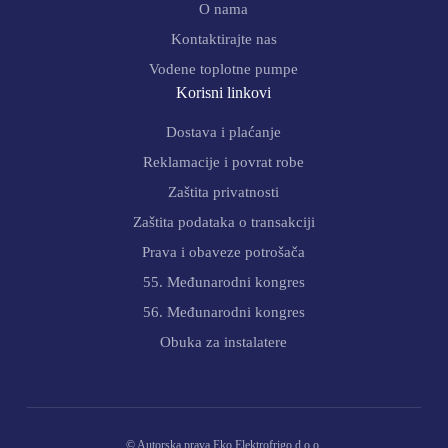
O nama
Kontaktirajte nas
Vodene toplotne pumpe
Korisni linkovi
Dostava i plaćanje
Reklamacije i povrat robe
Zaštita privatnosti
Zaštita podataka o transakciji
Prava i obaveze potrošača
55. Međunarodni kongres
56. Međunarodni kongres
Obuka za instalatere
© Autorska prava Eko Elektrofrigo d.o.o.