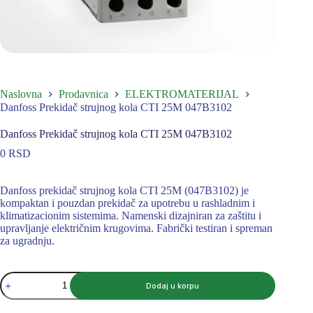
Naslovna
Prodavnica
ELEKTROMATERIJAL
Danfoss Prekidač strujnog kola CTI 25M 047B3102
Danfoss Prekidač strujnog kola CTI 25M 047B3102
0
RSD
Danfoss prekidač strujnog kola CTI 25M (047B3102) je
kompaktan i pouzdan prekidač za upotrebu u rashladnim i
klimatizacionim sistemima. Namenski dizajniran za zaštitu i
upravljanje električnim krugovima. Fabrički testiran i spreman
za ugradnju.
Danfoss
Dodaj u korpu
Prekidač
strujnog
kola