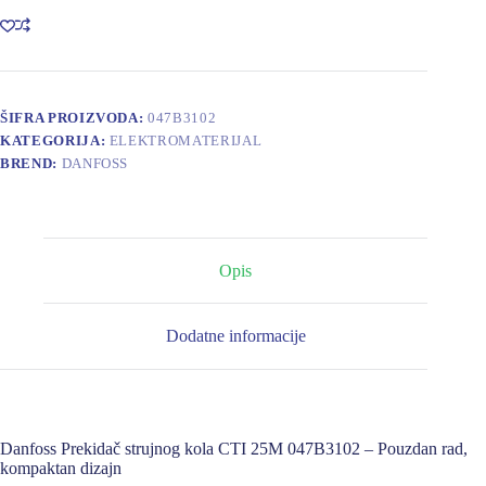
CTI
25M
047B3102
količina
ŠIFRA PROIZVODA:
047B3102
KATEGORIJA:
ELEKTROMATERIJAL
BREND:
DANFOSS
Opis
Dodatne informacije
Danfoss Prekidač strujnog kola CTI 25M 047B3102 – Pouzdan rad,
kompaktan dizajn