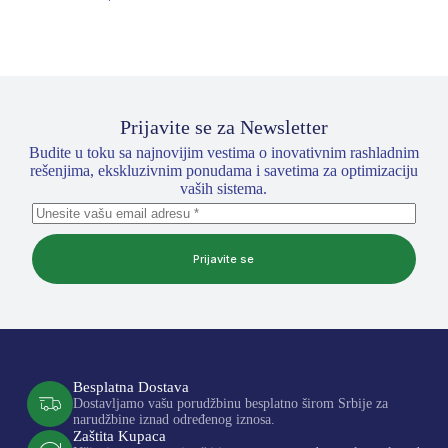
Prijavite se za Newsletter
Budite u toku sa najnovijim vestima o inovativnim rashladnim
rešenjima, ekskluzivnim ponudama i savetima za optimizaciju
vaših sistema.
Prijavite se
Besplatna Dostava
Dostavljamo vašu porudžbinu besplatno širom Srbije za
narudžbine iznad određenog iznosa.
Zaštita Kupaca