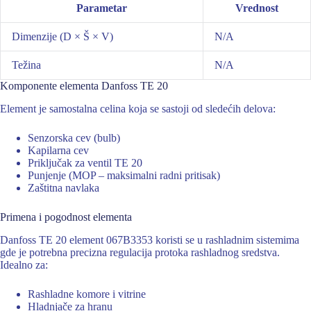
Parametar
Vrednost
Dimenzije (D × Š × V)
N/A
Težina
N/A
Komponente elementa Danfoss TE 20
Element je samostalna celina koja se sastoji od sledećih delova:
Senzorska cev (bulb)
Kapilarna cev
Priključak za ventil TE 20
Punjenje (MOP – maksimalni radni pritisak)
Zaštitna navlaka
Primena i pogodnost elementa
Danfoss TE 20 element 067B3353 koristi se u rashladnim sistemima
gde je potrebna precizna regulacija protoka rashladnog sredstva.
Idealno za:
Rashladne komore i vitrine
Hladnjače za hranu