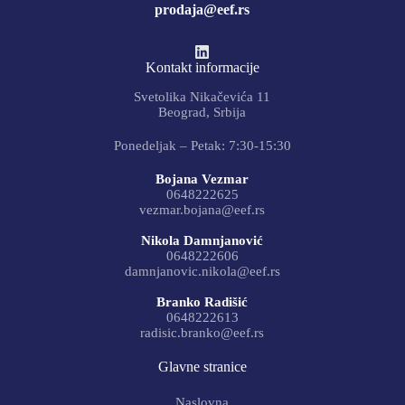
prodaja@eef.rs
Kontakt informacije
Svetolika Nikačevića 11
Beograd, Srbija
Ponedeljak – Petak: 7:30-15:30
Bojana Vezmar
0648222625
vezmar.bojana@eef.rs
Nikola Damnjanović
0648222606
damnjanovic.nikola@eef.rs
Branko Radišić
0648222613
radisic.branko@eef.rs
Glavne stranice
Naslovna