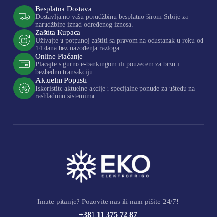
Besplatna Dostava
Dostavljamo vašu porudžbinu besplatno širom Srbije za
narudžbine iznad određenog iznosa.
Zaštita Kupaca
Uživajte u potpunoj zaštiti sa pravom na odustanak u roku od
14 dana bez navođenja razloga.
Online Plaćanje
Plaćajte sigurno e-bankingom ili pouzećem za brzu i
bezbednu transakciju.
Aktuelni Popusti
Iskoristite aktuelne akcije i specijalne ponude za uštedu na
rashladnim sistemima.
Imate pitanje? Pozovite nas ili nam pišite 24/7!
+381 11 375 72 87