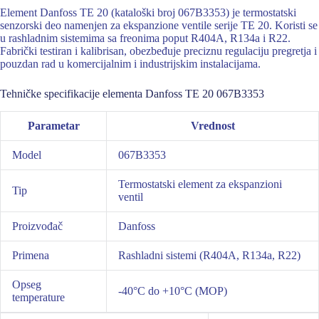
Element Danfoss TE 20 (kataloški broj 067B3353) je termostatski
senzorski deo namenjen za ekspanzione ventile serije TE 20. Koristi se
u rashladnim sistemima sa freonima poput R404A, R134a i R22.
Fabrički testiran i kalibrisan, obezbeđuje preciznu regulaciju pregretja i
pouzdan rad u komercijalnim i industrijskim instalacijama.
Tehničke specifikacije elementa Danfoss TE 20 067B3353
Parametar
Vrednost
Model
067B3353
Termostatski element za ekspanzioni
Tip
ventil
Proizvođač
Danfoss
Primena
Rashladni sistemi (R404A, R134a, R22)
Opseg
-40°C do +10°C (MOP)
temperature