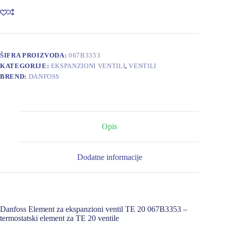
ekspanzioni
ventil
TE
20
067B3353
količina
ŠIFRA PROIZVODA:
067B3353
KATEGORIJE:
EKSPANZIONI VENTILI
,
VENTILI
BREND:
DANFOSS
Opis
Dodatne informacije
Danfoss Element za ekspanzioni ventil TE 20 067B3353 –
termostatski element za TE 20 ventile