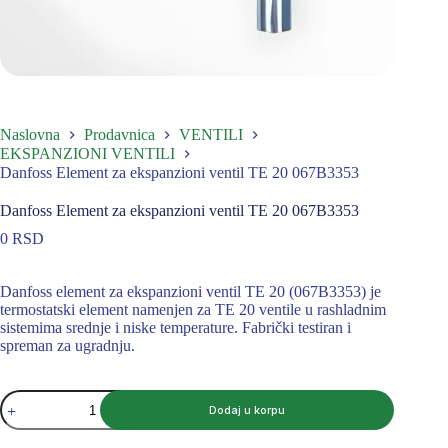
Naslovna
Prodavnica
VENTILI
EKSPANZIONI VENTILI
Danfoss Element za ekspanzioni ventil TE 20 067B3353
Danfoss Element za ekspanzioni ventil TE 20 067B3353
0
RSD
Danfoss element za ekspanzioni ventil TE 20 (067B3353) je
termostatski element namenjen za TE 20 ventile u rashladnim
sistemima srednje i niske temperature. Fabrički testiran i
spreman za ugradnju.
Danfoss
Dodaj u korpu
Element
za