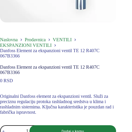
Naslovna
Prodavnica
VENTILI
EKSPANZIONI VENTILI
Danfoss Element za ekspanzioni ventil TE 12 R407C
067B3366
Danfoss Element za ekspanzioni ventil TE 12 R407C
067B3366
0
RSD
Originalni Danfoss element za ekspanzioni ventil. Služi za
preciznu regulaciju protoka rashladnog sredstva u klima i
rashladnim sistemima. Ključna karakteristika je pouzdan rad i
fabrička ispravnost.
Danfoss
Dodaj u korpu