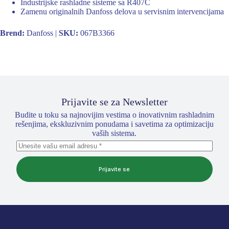
Industrijske rashladne sisteme sa R407C
Zamenu originalnih Danfoss delova u servisnim intervencijama
Brend:
Danfoss |
SKU:
067B3366
Prijavite se za Newsletter
Budite u toku sa najnovijim vestima o inovativnim rashladnim
rešenjima, ekskluzivnim ponudama i savetima za optimizaciju
vaših sistema.
Prijavite se