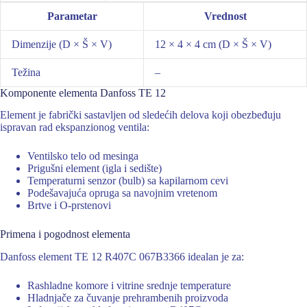
Parametar
Vrednost
Dimenzije (D × Š × V)
12 × 4 × 4 cm (D × Š × V)
Težina
–
Komponente elementa Danfoss TE 12
Element je fabrički sastavljen od sledećih delova koji obezbeđuju
ispravan rad ekspanzionog ventila:
Ventilsko telo od mesinga
Prigušni element (igla i sedište)
Temperaturni senzor (bulb) sa kapilarnom cevi
Podešavajuća opruga sa navojnim vretenom
Brtve i O-prstenovi
Primena i pogodnost elementa
Danfoss element TE 12 R407C 067B3366 idealan je za:
Rashladne komore i vitrine srednje temperature
Hladnjače za čuvanje prehrambenih proizvoda