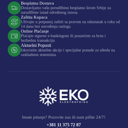
Besplatna Dostava
Dostavljamo vašu porudžbinu besplatno širom Srbije za
narudžbine iznad određenog iznosa.
Zaštita Kupaca
Uživajte u potpunoj zaštiti sa pravom na odustanak u roku od
14 dana bez navođenja razloga.
Online Plaćanje
Plaćajte sigurno e-bankingom ili pouzećem za brzu i
bezbednu transakciju.
Aktuelni Popusti
Iskoristite aktuelne akcije i specijalne ponude za uštedu na
rashladnim sistemima.
Imate pitanje? Pozovite nas ili nam pišite 24/7!
+381 11 375 72 87