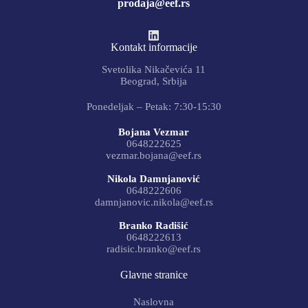
prodaja@eef.rs
Kontakt informacije
Svetolika Nikačevića 11
Beograd, Srbija
Ponedeljak – Petak: 7:30-15:30
Bojana Vezmar
0648222625
vezmar.bojana@eef.rs
Nikola Damnjanović
0648222606
damnjanovic.nikola@eef.rs
Branko Radišić
0648222613
radisic.branko@eef.rs
Glavne stranice
Naslovna