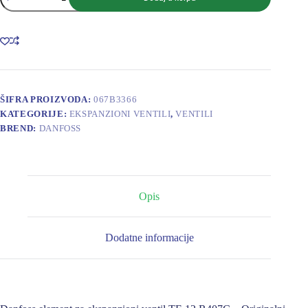
Element
za
ekspanzioni
ventil
TE
12
R407C
067B3366
količina
ŠIFRA PROIZVODA:
067B3366
KATEGORIJE:
EKSPANZIONI VENTILI
,
VENTILI
BREND:
DANFOSS
Opis
Dodatne informacije