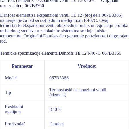
Danfoss element za ekspanzioni ventil TE 12 R407C – Originalni
rezervni deo, 067B3366
Danfoss element za ekspanzioni ventil TE 12 (broj dela 067B3366)
namenjen je za rad sa rashladnim medijumom R407C. Ovaj
termostatski ekspanzioni ventil obezbeđuje preciznu regulaciju protoka
rashladnog sredstva u rashladnim sistemima srednje i niske
temperature. Originalni Danfoss deo garantuje pouzdanost i dugotrajan
rad.
Tehničke specifikacije elementa Danfoss TE 12 R407C 067B3366
Parametar
Vrednost
Model
067B3366
Termostatski ekspanzioni ventil
Tip
(element)
Rashladni
R407C
medijum
Proizvođač
Danfoss