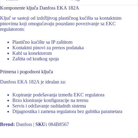
Komponente ključa Danfoss EKA 182A
Ključ se sastoji od izdržljivog plastičnog kućišta sa kontaktnim
pinovima koji omogućavaju pouzdano povezivanje sa EKC
regulatorom:
Plastično kućište sa IP zaštitom
Kontaktni pinovi za prenos podataka
Kabl sa konektorom
Zaštita od kratkog spoja
Primena i pogodnost ključa
Danfoss EKA 182A je idealan za:
Kopiranje podešavanja između EKC regulatora
Brzo kloniranje konfiguracije na terenu
Servis i održavanje rashladnih sistema
Dijagnostika i zamena regulatora bez gubitka parametara
Brend:
Danfoss |
SKU:
084B8567