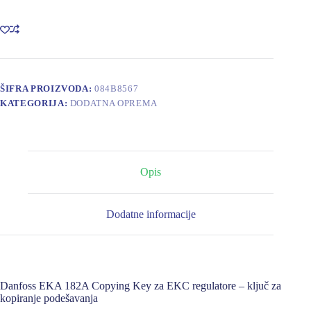
182A
Copying
Key
EKC
EKC
084B8567
količina
ŠIFRA PROIZVODA:
084B8567
KATEGORIJA:
DODATNA OPREMA
Opis
Dodatne informacije
Danfoss EKA 182A Copying Key za EKC regulatore – ključ za
kopiranje podešavanja