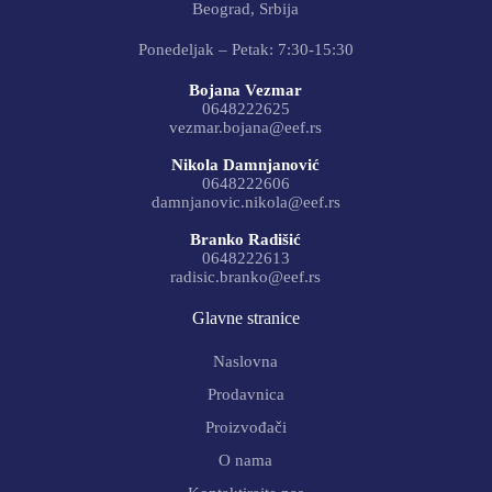
Beograd, Srbija
Ponedeljak – Petak: 7:30-15:30
Bojana Vezmar
0648222625
vezmar.bojana@eef.rs
Nikola Damnjanović
0648222606
damnjanovic.nikola@eef.rs
Branko Radišić
0648222613
radisic.branko@eef.rs
Glavne stranice
Naslovna
Prodavnica
Proizvođači
O nama