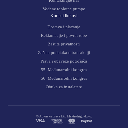
Kontaktirajte nas
Vodene toplotne pumpe
Korisni linkovi
Dostava i plaćanje
Reklamacije i povrat robe
Zaštita privatnosti
Zaštita podataka o transakciji
Prava i obaveze potrošača
55. Međunarodni kongres
56. Međunarodni kongres
Obuka za instalatere
© Autorska prava Eko Elektrofrigo d.o.o.