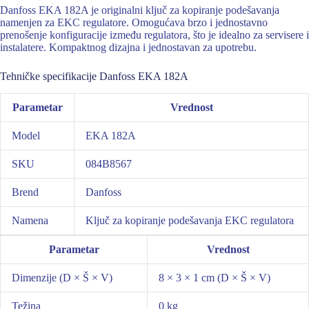
Danfoss EKA 182A je originalni ključ za kopiranje podešavanja
namenjen za EKC regulatore. Omogućava brzo i jednostavno
prenošenje konfiguracije između regulatora, što je idealno za servisere i
instalatere. Kompaktnog dizajna i jednostavan za upotrebu.
Tehničke specifikacije Danfoss EKA 182A
Parametar
Vrednost
Model
EKA 182A
SKU
084B8567
Brend
Danfoss
Namena
Ključ za kopiranje podešavanja EKC regulatora
Parametar
Vrednost
Dimenzije (D × Š × V)
8 × 3 × 1 cm (D × Š × V)
Težina
0 kg