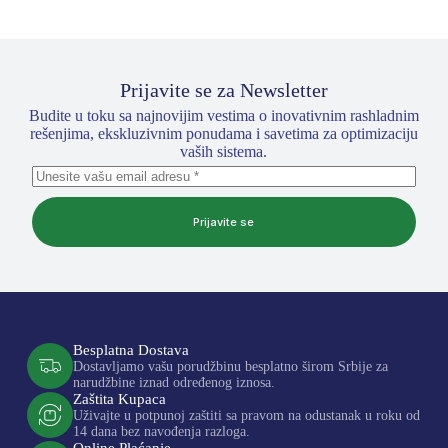
Prijavite se za Newsletter
Budite u toku sa najnovijim vestima o inovativnim rashladnim
rešenjima, ekskluzivnim ponudama i savetima za optimizaciju
vaših sistema.
Prijavite se
Besplatna Dostava
Dostavljamo vašu porudžbinu besplatno širom Srbije za
narudžbine iznad određenog iznosa.
Zaštita Kupaca
Uživajte u potpunoj zaštiti sa pravom na odustanak u roku od
14 dana bez navođenja razloga.
Online Plaćanje