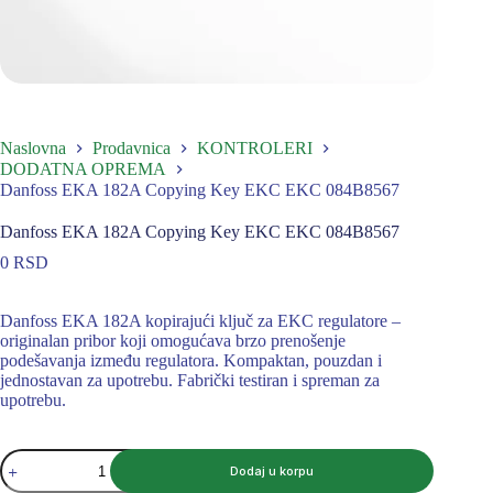
Naslovna
Prodavnica
KONTROLERI
DODATNA OPREMA
Danfoss EKA 182A Copying Key EKC EKC 084B8567
Danfoss EKA 182A Copying Key EKC EKC 084B8567
0
RSD
Danfoss EKA 182A kopirajući ključ za EKC regulatore –
originalan pribor koji omogućava brzo prenošenje
podešavanja između regulatora. Kompaktan, pouzdan i
jednostavan za upotrebu. Fabrički testiran i spreman za
upotrebu.
Danfoss
Dodaj u korpu
EKA