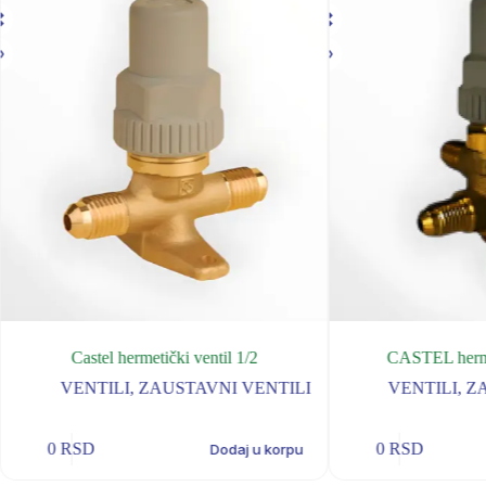
Castel hermetički ventil 1/2
CASTEL hermet
VENTILI
,
ZAUSTAVNI VENTILI
VENTILI
,
Z
0
RSD
0
RSD
Dodaj u korpu