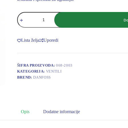
Danfoss
Dizna
Do
za
ekspanzioni
ventil
Dizna
Lista želja
Uporedi
068-
2003
količina
ŠIFRA PROIZVODA:
068-2003
KATEGORIJA:
VENTILI
BREND:
DANFOSS
Opis
Dodatne informacije