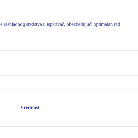
 rashladnog sredstva u isparivač, obezbeđujući optimalan rad
Vrednost