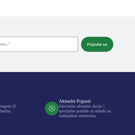
Prijavite se
Aktuelni Popusti
kingom ili
Iskoristite aktuelne akcije i
zbednu
specijalne ponude za uštedu na
rashladnim sistemima.