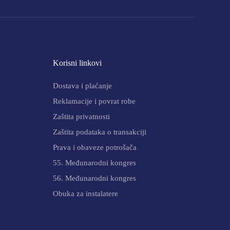
Korisni linkovi
Dostava i plaćanje
Reklamacije i povrat robe
Zaštita privatnosti
Zaštita podataka o transakciji
Prava i obaveze potrošača
55. Međunarodni kongres
56. Međunarodni kongres
Obuka za instalatere