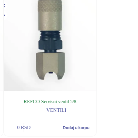
REFCO Servisni ventil 5/8
REFCO serv
VENTILI
0
RSD
0
RSD
Dodaj u korpu