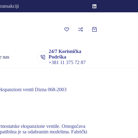
transakciji
Korpa
za
kupovinu
24/7 Korisnička
e nas
Podrška
+381 11 375 72 87
ekspanzioni ventil Dizna 068-2003
rmostatske ekspanzione ventile. Omogućava
mpatibilna je sa odabranim modelima. Fabrički