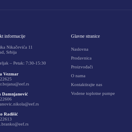
t informacije
Glavne stranice
ika Nikačevića 11
Naslovna
d, Srbija
Prodavnica
ljak – Petak: 7:30-15:30
Proizvođači
a Vezmar
O nama
22625
r.bojana@eef.rs
Kontaktirajte nas
Vodene toplotne pumpe
a Damnjanović
22606
anovic.nikola@eef.rs
o Radišić
22613
c.branko@eef.rs