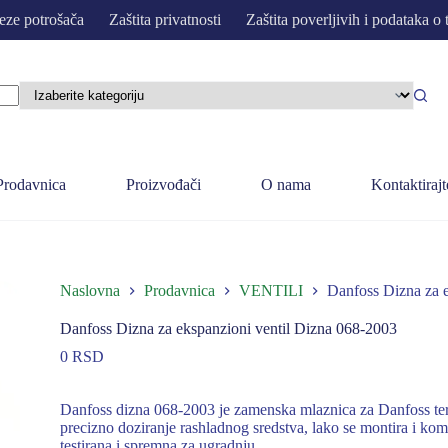
eze potrošača
Zaštita privatnosti
Zaštita poverljivih i podataka o 
Prodavnica
Proizvođači
O nama
Kontaktirajt
Naslovna
Prodavnica
VENTILI
Danfoss Dizna za 
Danfoss Dizna za ekspanzioni ventil Dizna 068-2003
0
RSD
Danfoss dizna 068-2003 je zamenska mlaznica za Danfoss te
precizno doziranje rashladnog sredstva, lako se montira i ko
testirana i spremna za ugradnju.