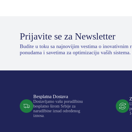
Prijavite se za Newsletter
Budite u toku sa najnovijim vestima o inovativnim 
ponudama i savetima za optimizaciju vaših sistema.
Besplatna Dostava
Z
Dostavljamo vašu porudžbinu
U
besplatno širom Srbije za
p
narudžbine iznad određenog
1
iznosa.