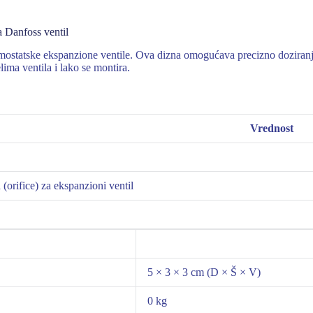
 Danfoss ventil
mostatske ekspanzione ventile. Ova dizna omogućava precizno doziranje
ma ventila i lako se montira.
Vrednost
orifice) za ekspanzioni ventil
5 × 3 × 3 cm (D × Š × V)
0 kg