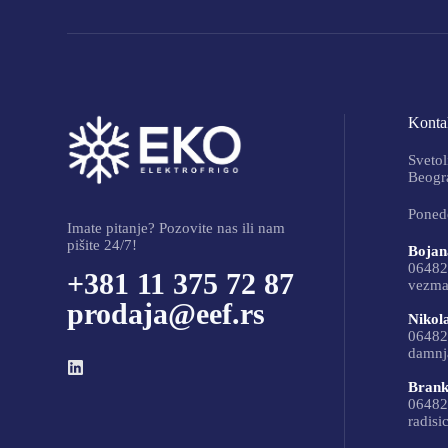
Kontak
Svetol
Beogra
Ponede
Imate pitanje? Pozovite nas ili nam
pišite 24/7!
Bojan
06482
+381 11 375 72 87
vezma
prodaja@eef.rs
Nikol
06482
damnj
Brank
06482
radisi