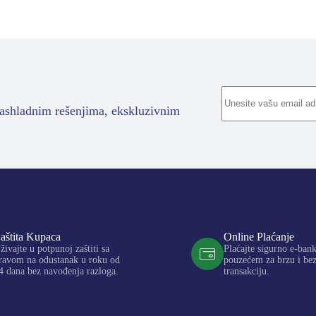
rashladnim rešenjima, ekskluzivnim
aštita Kupaca
Online Plaćanje
živajte u potpunoj zaštiti sa
Plaćajte sigurno e-ban
ravom na odustanak u roku od
pouzećem za brzu i be
4 dana bez navođenja razloga.
transakciju.