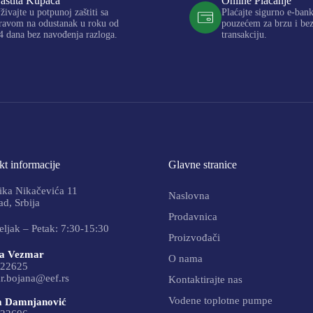
aštita Kupaca
Online Plaćanje
živajte u potpunoj zaštiti sa
Plaćajte sigurno e-ban
ravom na odustanak u roku od
pouzećem za brzu i be
4 dana bez navođenja razloga.
transakciju.
t informacije
Glavne stranice
ika Nikačevića 11
Naslovna
d, Srbija
Prodavnica
ljak – Petak: 7:30-15:30
Proizvođači
a Vezmar
O nama
22625
r.bojana@eef.rs
Kontaktirajte nas
Vodene toplotne pumpe
a Damnjanović