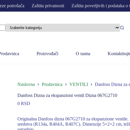
eze potrošača
Zaštita privatnosti
Zaštita poverljivih i podataka o 
Prodavnica
Proizvođači
O nama
Kontaktirajt
Naslovna
Prodavnica
VENTILI
Danfoss Dizna za 
Danfoss Dizna za ekspanzioni ventil Dizna 067G2710
0
RSD
Originalna Danfoss dizna 067G2710 za ekspanzione ventile. 
sredstva (R134a, R404A, R407C). Dimenzije 5×2×2 cm, težina
ugradnju.