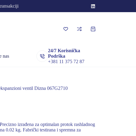
transakciji
Korpa
za
kupovinu
24/7 Korisnička
e nas
Podrška
+381 11 375 72 87
ekspanzioni ventil Dizna 067G2710
Precizno izrađena za optimalan protok rashladnog
 0.02 kg. Fabrički testirana i spremna za