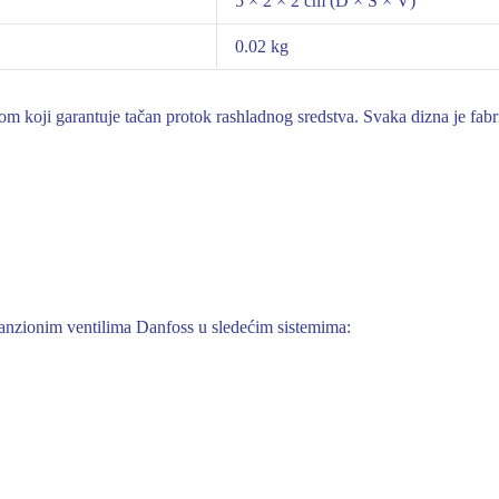
5 × 2 × 2 cm (D × Š × V)
0.02 kg
 koji garantuje tačan protok rashladnog sredstva. Svaka dizna je fabri
nzionim ventilima Danfoss u sledećim sistemima: