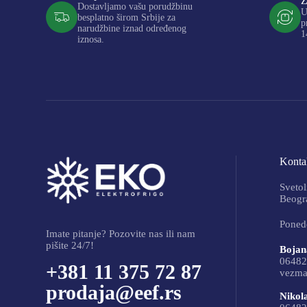
Z
Dostavljamo vašu porudžbinu
U
besplatno širom Srbije za
p
narudžbine iznad određenog
1
iznosa.
Kontak
Svetol
Beogra
Ponede
Imate pitanje? Pozovite nas ili nam
pišite 24/7!
Bojan
06482
+381 11 375 72 87
vezma
prodaja@eef.rs
Nikol