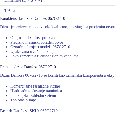
Dimenzije (D × Š × V)
Težina
Karakteristike dizne Danfoss 067G2710
Dizna je proizvedena od visokokvalitetnog mesinga sa preciznim otvorom
Originalni Danfoss proizvod
Precizno mašinski obrađen otvor
Označena brojem modela 067G2710
Upakovana u zaštitnu kutiju
Lako zamenjiva u ekspanzionim ventilima
Primena dizne Danfoss 067G2710
Dizna Danfoss 067G2710 se koristi kao zamenska komponenta u ekspa
Komercijalne rashladne vitrine
Hladnjače za čuvanje namirnica
Industrijski rashladni sistemi
Toplotne pumpe
Brend:
Danfoss |
SKU:
067G2710