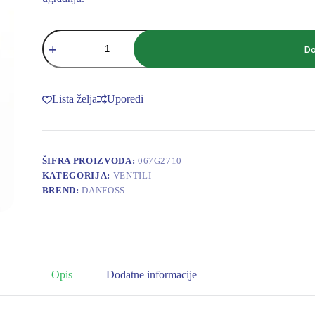
Danfoss
Dizna
Do
za
ekspanzioni
ventil
Dizna
Lista želja
Uporedi
067G2710
količina
ŠIFRA PROIZVODA:
067G2710
KATEGORIJA:
VENTILI
BREND:
DANFOSS
Opis
Dodatne informacije