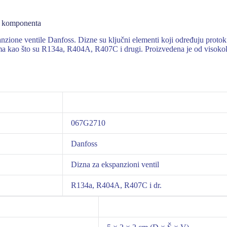
a komponenta
ne ventile Danfoss. Dizne su ključni elementi koji određuju protok ra
a kao što su R134a, R404A, R407C i drugi. Proizvedena je od visokokva
067G2710
Danfoss
Dizna za ekspanzioni ventil
R134a, R404A, R407C i dr.