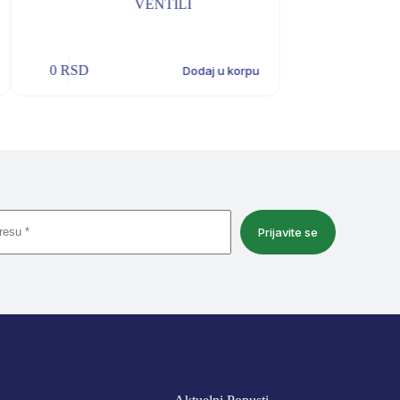
VENTILI
0
RSD
0
RSD
Dodaj u korpu
Prijavite se