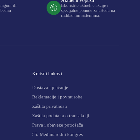
Aktuelni Popusti
kingom ili
Iskoristite aktuelne akcije i
zbednu
specijalne ponude za uštedu na
rashladnim sistemima.
Korisni linkovi
Dostava i plaćanje
Reklamacije i povrat robe
Zaštita privatnosti
Zaštita podataka o transakciji
Prava i obaveze potrošača
55. Međunarodni kongres