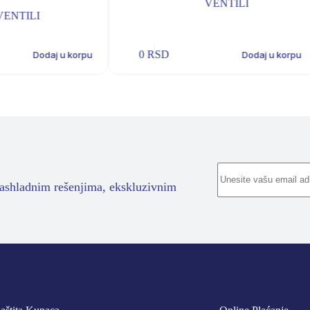
VENTILI
VENTILI
0
RSD
Dodaj u korpu
Dodaj u korpu
rashladnim rešenjima, ekskluzivnim