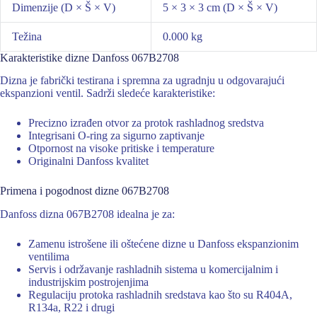
Dimenzije (D × Š × V)
5 × 3 × 3 cm (D × Š × V)
Težina
0.000 kg
Karakteristike dizne Danfoss 067B2708
Dizna je fabrički testirana i spremna za ugradnju u odgovarajući
ekspanzioni ventil. Sadrži sledeće karakteristike:
Precizno izrađen otvor za protok rashladnog sredstva
Integrisani O-ring za sigurno zaptivanje
Otpornost na visoke pritiske i temperature
Originalni Danfoss kvalitet
Primena i pogodnost dizne 067B2708
Danfoss dizna 067B2708 idealna je za:
Zamenu istrošene ili oštećene dizne u Danfoss ekspanzionim
ventilima
Servis i održavanje rashladnih sistema u komercijalnim i
industrijskim postrojenjima
Regulaciju protoka rashladnih sredstava kao što su R404A,
R134a, R22 i drugi