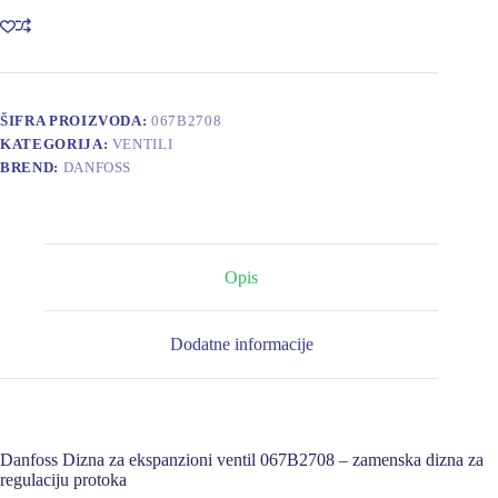
ventil
Dizna
067B2708
količina
ŠIFRA PROIZVODA:
067B2708
KATEGORIJA:
VENTILI
BREND:
DANFOSS
Opis
Dodatne informacije
Danfoss Dizna za ekspanzioni ventil 067B2708 – zamenska dizna za
regulaciju protoka