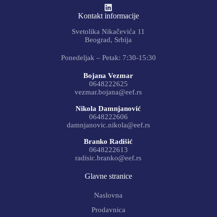
Kontakt informacije
Svetolika Nikačevića 11
Beograd, Srbija
Ponedeljak – Petak: 7:30-15:30
Bojana Vezmar
0648222625
vezmar.bojana@eef.rs
Nikola Damnjanović
0648222606
damnjanovic.nikola@eef.rs
Branko Radišić
0648222613
radisic.branko@eef.rs
Glavne stranice
Naslovna
Prodavnica