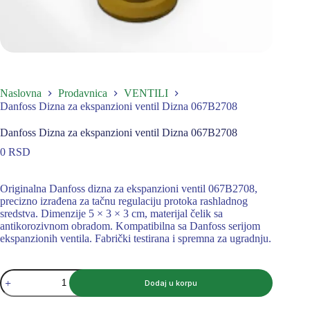
Naslovna
Prodavnica
VENTILI
Danfoss Dizna za ekspanzioni ventil Dizna 067B2708
Danfoss Dizna za ekspanzioni ventil Dizna 067B2708
0
RSD
Originalna Danfoss dizna za ekspanzioni ventil 067B2708,
precizno izrađena za tačnu regulaciju protoka rashladnog
sredstva. Dimenzije 5 × 3 × 3 cm, materijal čelik sa
antikorozivnom obradom. Kompatibilna sa Danfoss serijom
ekspanzionih ventila. Fabrički testirana i spremna za ugradnju.
Danfoss
Dodaj u korpu
Dizna
za
ekspanzioni