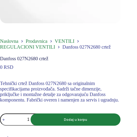
Naslovna
Prodavnica
VENTILI
REGULACIONI VENTILI
Danfoss 027N2680 crtež
Danfoss 027N2680 crtež
0
RSD
Tehnički crtež Danfoss 027N2680 sa originalnim
specifikacijama proizvođača. Sadrži tačne dimenzije,
priključke i montažne detalje za odgovarajuću Danfoss
komponentu. Fabrički overen i namenjen za servis i ugradnju.
Danfoss
Dodaj u korpu
027N2680
crtež
količina