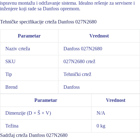
ispravnu montažu i održavanje sistema. Idealno rešenje za servisere i
inženjere koji rade sa Danfoss opremom.
Tehničke specifikacije crteža Danfoss 027N2680
Parametar
Vrednost
Naziv crteža
Danfoss 027N2680
SKU
027N2680 crtež
Tip
Tehnički crtež
Brend
Danfoss
Parametar
Vrednost
Dimenzije (D × Š × V)
N/A
Težina
0 kg
Sadržaj crteža Danfoss 027N2680