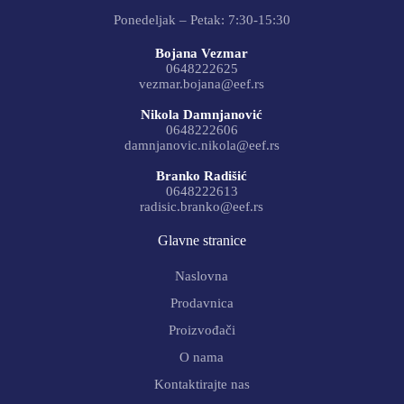
Ponedeljak – Petak: 7:30-15:30
Bojana Vezmar
0648222625
vezmar.bojana@eef.rs
Nikola Damnjanović
0648222606
damnjanovic.nikola@eef.rs
Branko Radišić
0648222613
radisic.branko@eef.rs
Glavne stranice
Naslovna
Prodavnica
Proizvođači
O nama
Kontaktirajte nas