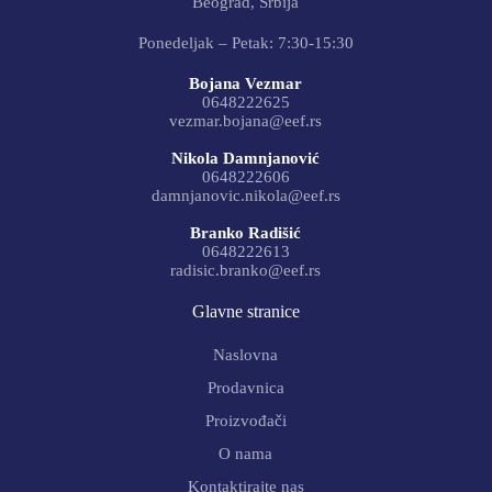
Beograd, Srbija
Ponedeljak – Petak: 7:30-15:30
Bojana Vezmar
0648222625
vezmar.bojana@eef.rs
Nikola Damnjanović
0648222606
damnjanovic.nikola@eef.rs
Branko Radišić
0648222613
radisic.branko@eef.rs
Glavne stranice
Naslovna
Prodavnica
Proizvođači
O nama
Kontaktirajte nas