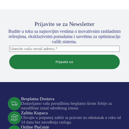
Prijavite se za Newsletter
Budite u toku sa najnovijim vestima o inovativnim rashladnim
rešenjima, ekskluzivnim ponudama i savetima za optimizaciju
vaših sistema.
Prijavite se
Besplatna Dostava
Dostavljamo vašu porudžbinu besplatno širom Srbije za
narudžbine iznad određenog iznosa.
Zaštita Kupaca
Uživajte u potpunoj zaštiti sa pravom na odustanak u roku od
14 dana bez navođenja razloga.
Online Plaćanje