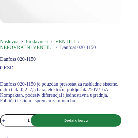
Naslovna
Prodavnica
VENTILI
NEPOVRATNI VENTILI
Danfoss 020-1150
Danfoss 020-1150
0
RSD
Danfoss 020-1150 je pouzdan presostat za rashladne sisteme,
radni tlak -0,2–7,5 bara, električni priključak 250V/16A.
Kompaktan, podesiv diferencjal i jednostavna ugradnja.
Fabrički testiran i spreman za upotrebu.
Danfoss
Dodaj u korpu
020-
1150
količina