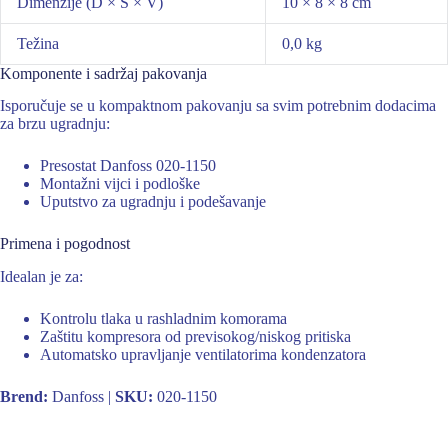
Dimenzije (D × Š × V)
10 × 8 × 8 cm
Težina
0,0 kg
Komponente i sadržaj pakovanja
Isporučuje se u kompaktnom pakovanju sa svim potrebnim dodacima
za brzu ugradnju:
Presostat Danfoss 020-1150
Montažni vijci i podloške
Uputstvo za ugradnju i podešavanje
Primena i pogodnost
Idealan je za:
Kontrolu tlaka u rashladnim komorama
Zaštitu kompresora od previsokog/niskog pritiska
Automatsko upravljanje ventilatorima kondenzatora
Brend:
Danfoss |
SKU:
020-1150