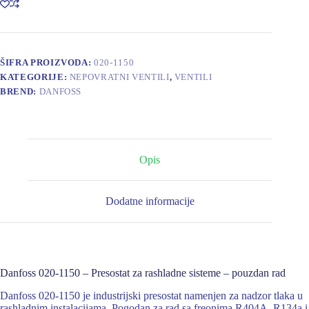
ŠIFRA PROIZVODA:
020-1150
KATEGORIJE:
NEPOVRATNI VENTILI
,
VENTILI
BREND:
DANFOSS
Opis
Dodatne informacije
Danfoss 020-1150 – Presostat za rashladne sisteme – pouzdan rad
Danfoss 020-1150 je industrijski presostat namenjen za nadzor tlaka u
rashladnim instalacijama. Pogodan za rad sa freonima R404A, R134a i