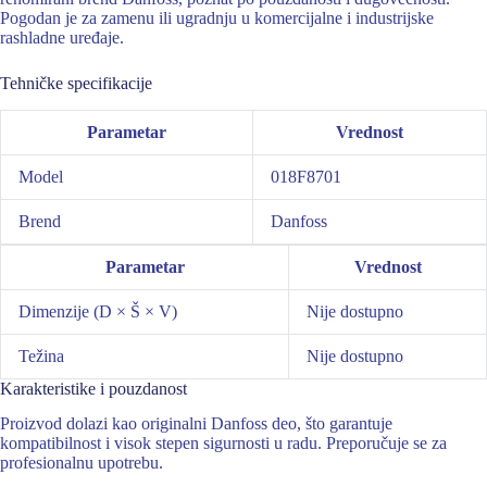
Pogodan je za zamenu ili ugradnju u komercijalne i industrijske
rashladne uređaje.
Tehničke specifikacije
Parametar
Vrednost
Model
018F8701
Brend
Danfoss
Parametar
Vrednost
Dimenzije (D × Š × V)
Nije dostupno
Težina
Nije dostupno
Karakteristike i pouzdanost
Proizvod dolazi kao originalni Danfoss deo, što garantuje
kompatibilnost i visok stepen sigurnosti u radu. Preporučuje se za
profesionalnu upotrebu.