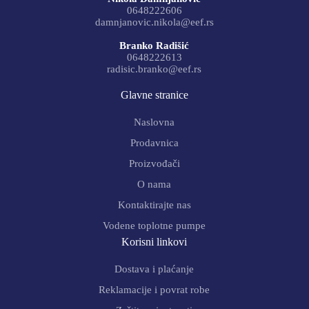
0648222606
damnjanovic.nikola@eef.rs
Branko Radišić
0648222613
radisic.branko@eef.rs
Glavne stranice
Naslovna
Prodavnica
Proizvođači
O nama
Kontaktirajte nas
Vodene toplotne pumpe
Korisni linkovi
Dostava i plaćanje
Reklamacije i povrat robe