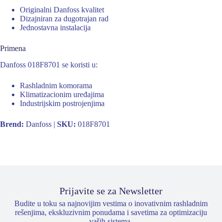
Originalni Danfoss kvalitet
Dizajniran za dugotrajan rad
Jednostavna instalacija
Primena
Danfoss 018F8701 se koristi u:
Rashladnim komorama
Klimatizacionim uređajima
Industrijskim postrojenjima
Brend:
Danfoss |
SKU:
018F8701
Prijavite se za Newsletter
Budite u toku sa najnovijim vestima o inovativnim rashladnim
rešenjima, ekskluzivnim ponudama i savetima za optimizaciju
vaših sistema.