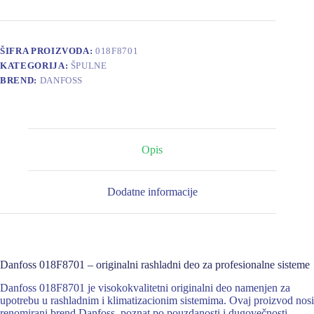
ŠIFRA PROIZVODA:
018F8701
KATEGORIJA:
ŠPULNE
BREND:
DANFOSS
Opis
Dodatne informacije
Danfoss 018F8701 – originalni rashladni deo za profesionalne sisteme
Danfoss 018F8701 je visokokvalitetni originalni deo namenjen za
upotrebu u rashladnim i klimatizacionim sistemima. Ovaj proizvod nosi
renomirani brend Danfoss, poznat po pouzdanosti i dugovečnosti.