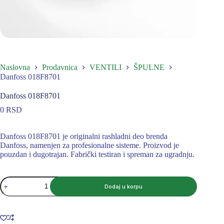
Naslovna
Prodavnica
VENTILI
ŠPULNE
Danfoss 018F8701
Danfoss 018F8701
0
RSD
Danfoss 018F8701 je originalni rashladni deo brenda
Danfoss, namenjen za profesionalne sisteme. Proizvod je
pouzdan i dugotrajan. Fabrički testiran i spreman za ugradnju.
Danfoss
Dodaj u korpu
018F8701
količina