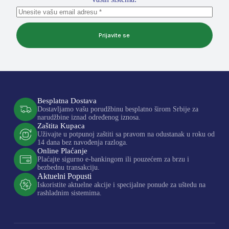
Prijavite se
Besplatna Dostava
Dostavljamo vašu porudžbinu besplatno širom Srbije za
narudžbine iznad određenog iznosa.
Zaštita Kupaca
Uživajte u potpunoj zaštiti sa pravom na odustanak u roku od
14 dana bez navođenja razloga.
Online Plaćanje
Plaćajte sigurno e-bankingom ili pouzećem za brzu i
bezbednu transakciju.
Aktuelni Popusti
Iskoristite aktuelne akcije i specijalne ponude za uštedu na
rashladnim sistemima.