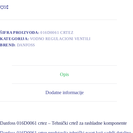
količina
ŠIFRA PROIZVODA:
016D0061 CRTEZ
KATEGORIJA:
VODNO REGULACIONI VENTILI
BREND:
DANFOSS
Opis
Dodatne informacije
Danfoss 016D0061 crtez – Tehnički crtež za rashladne komponente
Danfoss 016D0061 crtez predstavlja tehnički nacrt koji sadrži detaljne