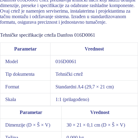
dimenzije, preseke i specifikacije za odabrane rashladne komponente.
Ovaj crtež je namenjen serviserima, instalaterima i projektantima za
tačnu montažu i održavanje sistema. Izrađen u standardizovanom
formatu, osigurava preciznost i jednostavno tumačenje.
Tehničke specifikacije crteža Danfoss 016D0061
Parametar
Vrednost
Model
016D0061
Tip dokumenta
Tehnički crtež
Format
Standardni A4 (29,7 × 21 cm)
Skala
1:1 (prilagođeno)
Parametar
Vrednost
Dimenzije (D × Š × V)
30 × 21 × 0,1 cm (D × Š × V)
Težina
0,000 kg