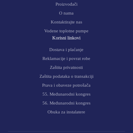
Proizvođači
O nama
Kontaktirajte nas
Vodene toplotne pumpe
Korisni linkovi
Dostava i plaćanje
Reklamacije i povrat robe
Zaštita privatnosti
Zaštita podataka o transakciji
Prava i obaveze potrošača
55. Međunarodni kongres
56. Međunarodni kongres
Obuka za instalatere