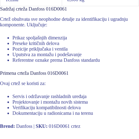
Sadržaj crteža Danfoss 016D0061
Crtež obuhvata sve neophodne detalje za identifikaciju i ugradnju
komponente. Uključuje:
Prikaz spoljašnjih dimenzija
Preseke kritičnih delova
Pozicije priključaka i ventila
Uputstva za montažu i podešavanje
Referentne oznake prema Danfoss standardu
Primena crteža Danfoss 016D0061
Ovaj crtež se koristi za:
Servis i održavanje rashladnih uređaja
Projektovanje i montažu novih sistema
Verifikaciju kompatibilnosti delova
Dokumentaciju u radionicama i na terenu
Brend:
Danfoss |
SKU:
016D0061 crtez