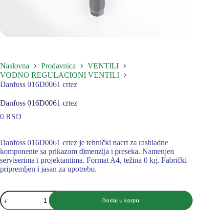
Naslovna
Prodavnica
VENTILI
VODNO REGULACIONI VENTILI
Danfoss 016D0061 crtez
Danfoss 016D0061 crtez
0
RSD
Danfoss 016D0061 crtez je tehnički nacrt za rashladne
komponente sa prikazom dimenzija i preseka. Namenjen
serviserima i projektantima. Format A4, težina 0 kg. Fabrički
pripremljen i jasan za upotrebu.
Danfoss
Dodaj u korpu
016D0061
crtez