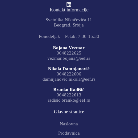
Kontakt informacije
Svetolika Nikačevića 11
Beograd, Srbija
Ponedeljak – Petak: 7:30-15:30
Bojana Vezmar
0648222625
vezmar.bojana@eef.rs
Nikola Damnjanović
0648222606
damnjanovic.nikola@eef.rs
Branko Radišić
0648222613
radisic.branko@eef.rs
Glavne stranice
Naslovna
Prodavnica