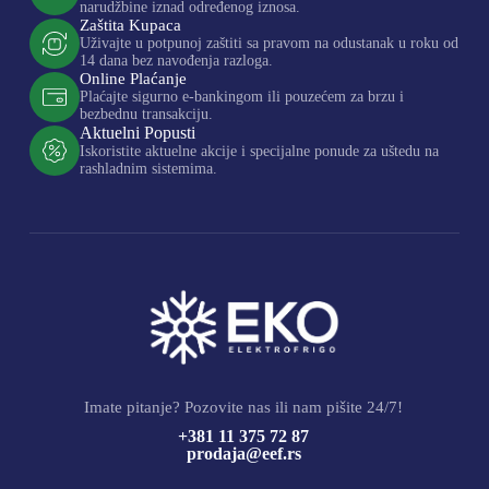
narudžbine iznad određenog iznosa.
Zaštita Kupaca
Uživajte u potpunoj zaštiti sa pravom na odustanak u roku od
14 dana bez navođenja razloga.
Online Plaćanje
Plaćajte sigurno e-bankingom ili pouzećem za brzu i
bezbednu transakciju.
Aktuelni Popusti
Iskoristite aktuelne akcije i specijalne ponude za uštedu na
rashladnim sistemima.
Imate pitanje? Pozovite nas ili nam pišite 24/7!
+381 11 375 72 87
prodaja@eef.rs