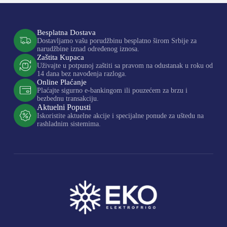
Besplatna Dostava
Dostavljamo vašu porudžbinu besplatno širom Srbije za
narudžbine iznad određenog iznosa.
Zaštita Kupaca
Uživajte u potpunoj zaštiti sa pravom na odustanak u roku od
14 dana bez navođenja razloga.
Online Plaćanje
Plaćajte sigurno e-bankingom ili pouzećem za brzu i
bezbednu transakciju.
Aktuelni Popusti
Iskoristite aktuelne akcije i specijalne ponude za uštedu na
rashladnim sistemima.