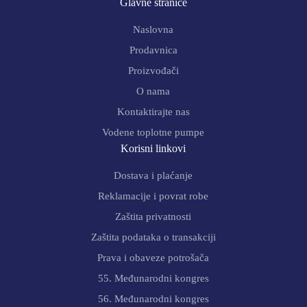
Glavne stranice
Naslovna
Prodavnica
Proizvođači
O nama
Kontaktirajte nas
Vodene toplotne pumpe
Korisni linkovi
Dostava i plaćanje
Reklamacije i povrat robe
Zaštita privatnosti
Zaštita podataka o transakciji
Prava i obaveze potrošača
55. Međunarodni kongres
56. Međunarodni kongres