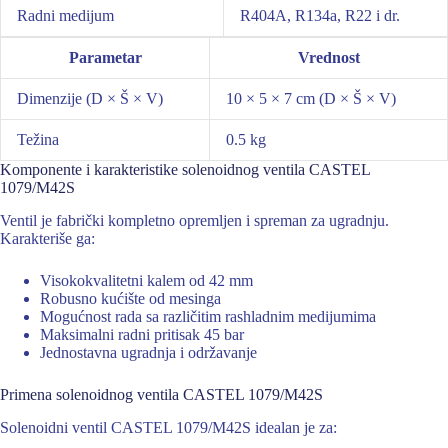
Radni medijum
R404A, R134a, R22 i dr.
Parametar
Vrednost
Dimenzije (D × Š × V)
10 × 5 × 7 cm (D × Š × V)
Težina
0.5 kg
Komponente i karakteristike solenoidnog ventila CASTEL
1079/M42S
Ventil je fabrički kompletno opremljen i spreman za ugradnju.
Karakteriše ga:
Visokokvalitetni kalem od 42 mm
Robusno kućište od mesinga
Mogućnost rada sa različitim rashladnim medijumima
Maksimalni radni pritisak 45 bar
Jednostavna ugradnja i održavanje
Primena solenoidnog ventila CASTEL 1079/M42S
Solenoidni ventil CASTEL 1079/M42S idealan je za: