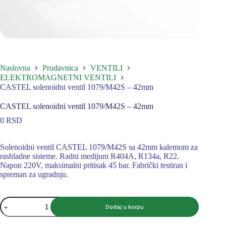
Naslovna
Prodavnica
VENTILI
ELEKTROMAGNETNI VENTILI
CASTEL solenoidni ventil 1079/M42S – 42mm
CASTEL solenoidni ventil 1079/M42S – 42mm
0
RSD
Solenoidni ventil CASTEL 1079/M42S sa 42mm kalemom za
rashladne sisteme. Radni medijum R404A, R134a, R22.
Napon 220V, maksimalni pritisak 45 bar. Fabrički testiran i
spreman za ugradnju.
CASTEL
Dodaj u korpu
solenoidni
ventil