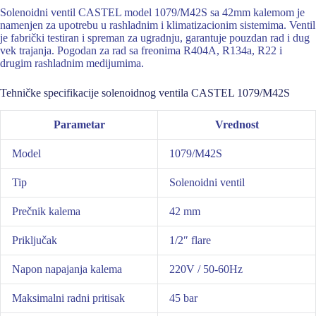
Solenoidni ventil CASTEL model 1079/M42S sa 42mm kalemom je
namenjen za upotrebu u rashladnim i klimatizacionim sistemima. Ventil
je fabrički testiran i spreman za ugradnju, garantuje pouzdan rad i dug
vek trajanja. Pogodan za rad sa freonima R404A, R134a, R22 i
drugim rashladnim medijumima.
Tehničke specifikacije solenoidnog ventila CASTEL 1079/M42S
Parametar
Vrednost
Model
1079/M42S
Tip
Solenoidni ventil
Prečnik kalema
42 mm
Priključak
1/2″ flare
Napon napajanja kalema
220V / 50-60Hz
Maksimalni radni pritisak
45 bar