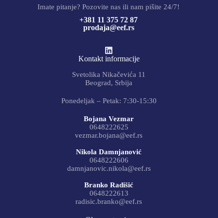
Imate pitanje? Pozovite nas ili nam pišite 24/7!
+381 11 375 72 87
prodaja@eef.rs
Kontakt informacije
Svetolika Nikačevića 11
Beograd, Srbija
Ponedeljak – Petak: 7:30-15:30
Bojana Vezmar
0648222625
vezmar.bojana@eef.rs
Nikola Damnjanović
0648222606
damnjanovic.nikola@eef.rs
Branko Radišić
0648222613
radisic.branko@eef.rs