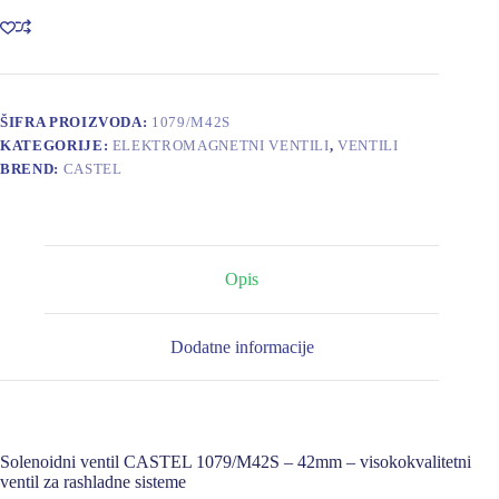
1079/M42S
-
42mm
količina
ŠIFRA PROIZVODA:
1079/M42S
KATEGORIJE:
ELEKTROMAGNETNI VENTILI
,
VENTILI
BREND:
CASTEL
Opis
Dodatne informacije
Solenoidni ventil CASTEL 1079/M42S – 42mm – visokokvalitetni
ventil za rashladne sisteme