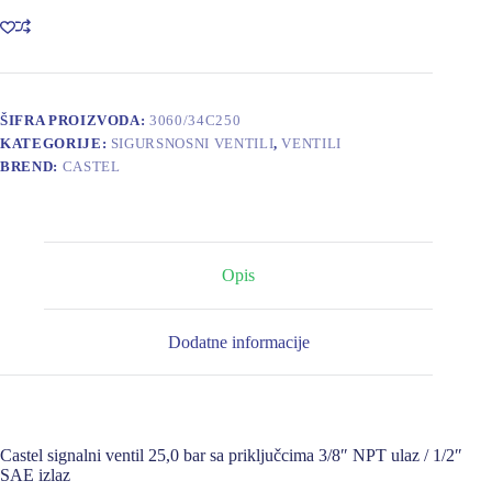
25,0
bar;
In
3/8"NPT
/
Out
1/2"SAE
ŠIFRA PROIZVODA:
3060/34C250
količina
KATEGORIJE:
SIGURSNOSNI VENTILI
,
VENTILI
BREND:
CASTEL
Opis
Dodatne informacije
Castel signalni ventil 25,0 bar sa priključcima 3/8″ NPT ulaz / 1/2″
SAE izlaz