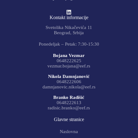
Kontakt informacije
Svetolika Nikačevića 11
Beograd, Srbija
Ponedeljak – Petak: 7:30-15:30
Bojana Vezmar
0648222625
vezmar.bojana@eef.rs
Nikola Damnjanović
0648222606
damnjanovic.nikola@eef.rs
Branko Radišić
0648222613
radisic.branko@eef.rs
Glavne stranice
Naslovna