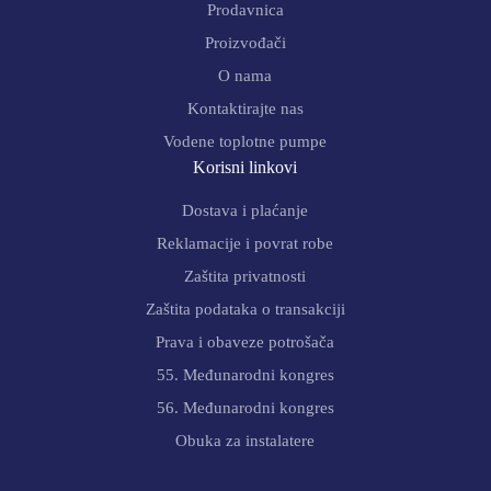
Prodavnica
Proizvođači
O nama
Kontaktirajte nas
Vodene toplotne pumpe
Korisni linkovi
Dostava i plaćanje
Reklamacije i povrat robe
Zaštita privatnosti
Zaštita podataka o transakciji
Prava i obaveze potrošača
55. Međunarodni kongres
56. Međunarodni kongres
Obuka za instalatere