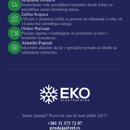
Dostavljamo vašu porudžbinu besplatno širom Srbije za
narudžbine iznad određenog iznosa.
Zaštita Kupaca
Uživajte u potpunoj zaštiti sa pravom na odustanak u roku od
14 dana bez navođenja razloga.
Online Plaćanje
Plaćajte sigurno e-bankingom ili pouzećem za brzu i
bezbednu transakciju.
Aktuelni Popusti
Iskoristite aktuelne akcije i specijalne ponude za uštedu na
rashladnim sistemima.
Imate pitanje? Pozovite nas ili nam pišite 24/7!
+381 11 375 72 87
prodaja@eef.rs