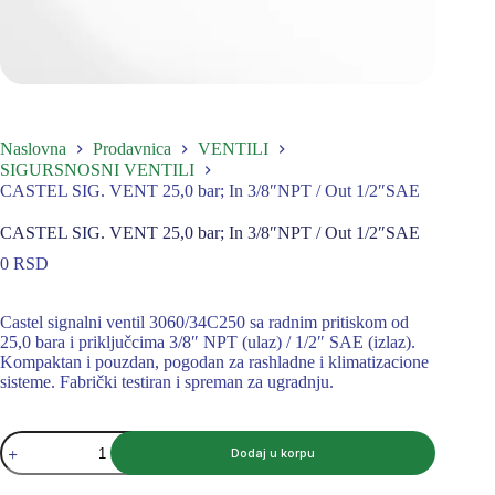
Naslovna
Prodavnica
VENTILI
SIGURSNOSNI VENTILI
CASTEL SIG. VENT 25,0 bar; In 3/8″NPT / Out 1/2″SAE
CASTEL SIG. VENT 25,0 bar; In 3/8″NPT / Out 1/2″SAE
0
RSD
Castel signalni ventil 3060/34C250 sa radnim pritiskom od
25,0 bara i priključcima 3/8″ NPT (ulaz) / 1/2″ SAE (izlaz).
Kompaktan i pouzdan, pogodan za rashladne i klimatizacione
sisteme. Fabrički testiran i spreman za ugradnju.
CASTEL
Dodaj u korpu
SIG.
VENT