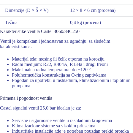
Dimenzije (D × Š × V)
12 × 8 × 6 cm (procena)
Težina
0,4 kg (procena)
Karakteristike ventila Castel 3060/34C250
Ventil je kompaktan i jednostavan za ugradnju, sa sledećim
karakteristikama:
Materijal tela: mesing ili čelik otporan na koroziju
Radni medijum: R22, R404A, R134a i drugi freoni
Maksimalna radna temperatura: do +120°C
Poluhermetička konstrukcija sa O-ring zaptivkama
Pogodan za upotrebu u rashladnim, klimatizacionim i toplotnim
pumpama
Primena i pogodnost ventila
Castel signalni ventil 25,0 bar idealan je za:
Servisne i sigurnosne ventile u rashladnim krugovima
Klimatizacione sisteme sa visokim pritiscima
Industrijske instalacije gde je potreban pouzdan prekid protoka