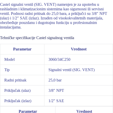
Castel signalni ventil (SIG. VENT) namenjen je za upotrebu u
rashladnim i klimatizacionim sistemima kao sigurnosni ili servisni
ventil. Podnosi radni pritisak do 25,0 bara, a priključci su 3/8″ NPT
(ulaz) i 1/2″ SAE (izlaz). Izrađen od visokokvalitetnih materijala,
obezbeđuje pouzdanu i dugotrajnu funkciju u profesionalnim
instalacijama.
Tehničke specifikacije Castel signalnog ventila
Parametar
Vrednost
Model
3060/34C250
Tip
Signalni ventil (SIG. VENT)
Radni pritisak
25,0 bar
Priključak (ulaz)
3/8″ NPT
Priključak (izlaz)
1/2″ SAE
Parametar
Vrednost