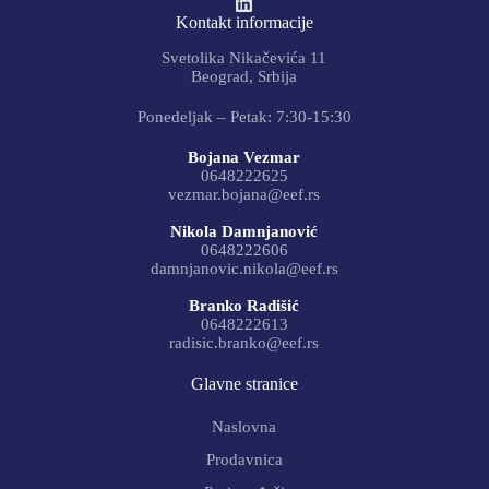
Kontakt informacije
Svetolika Nikačevića 11
Beograd, Srbija
Ponedeljak – Petak: 7:30-15:30
Bojana Vezmar
0648222625
vezmar.bojana@eef.rs
Nikola Damnjanović
0648222606
damnjanovic.nikola@eef.rs
Branko Radišić
0648222613
radisic.branko@eef.rs
Glavne stranice
Naslovna
Prodavnica