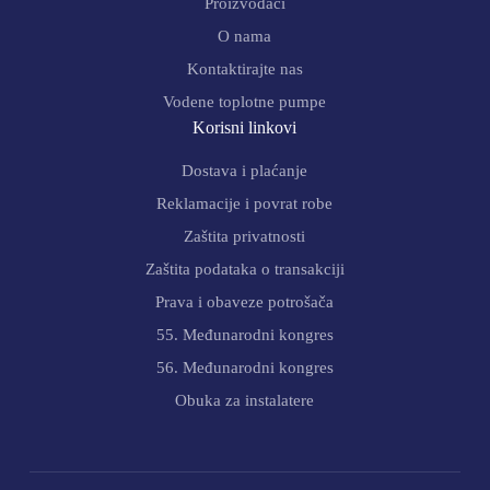
Proizvođači
O nama
Kontaktirajte nas
Vodene toplotne pumpe
Korisni linkovi
Dostava i plaćanje
Reklamacije i povrat robe
Zaštita privatnosti
Zaštita podataka o transakciji
Prava i obaveze potrošača
55. Međunarodni kongres
56. Međunarodni kongres
Obuka za instalatere