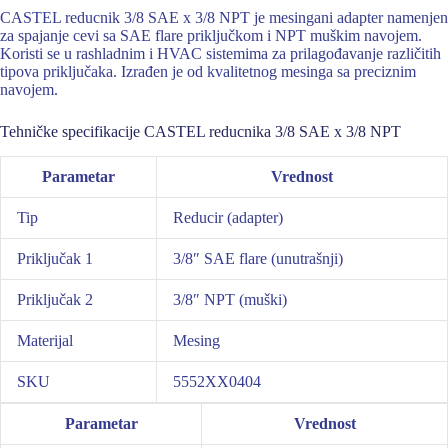
CASTEL reducnik 3/8 SAE x 3/8 NPT je mesingani adapter namenjen
za spajanje cevi sa SAE flare priključkom i NPT muškim navojem.
Koristi se u rashladnim i HVAC sistemima za prilagođavanje različitih
tipova priključaka. Izrađen je od kvalitetnog mesinga sa preciznim
navojem.
Tehničke specifikacije CASTEL reducnika 3/8 SAE x 3/8 NPT
Parametar
Vrednost
Tip
Reducir (adapter)
Priključak 1
3/8″ SAE flare (unutrašnji)
Priključak 2
3/8″ NPT (muški)
Materijal
Mesing
SKU
5552XX0404
Parametar
Vrednost