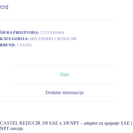
SAE
X
3/8
NPT
količina
ŠIFRA PROIZVODA:
5552XX0404
KATEGORIJA:
HOLENDERI I REDUCIRI
BREND:
CASTEL
Opis
Dodatne informacije
CASTEL REDUCIR 3/8 SAE x 3/8 NPT – adapter za spajanje SAE i
NPT navoja