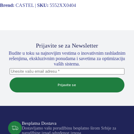
Brend:
CASTEL |
SKU:
5552XX0404
Prijavite se za Newsletter
Budite u toku sa najnovijim vestima o inovativnim rashladnim
rešenjima, ekskluzivnim ponudama i savetima za optimizaciju
vaših sistema.
Prijavite se
Besplatna Dostava
Dostavljamo vašu porudžbinu besplatno širom Srbije za
narudžbine iznad određenog iznosa.