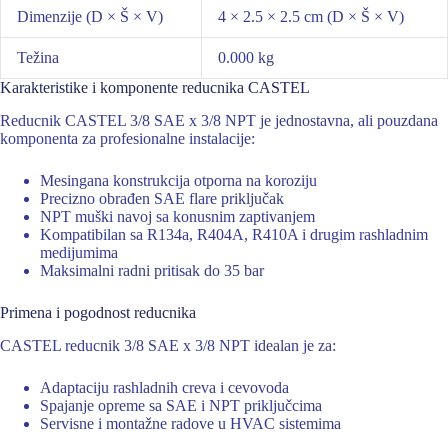
Dimenzije (D × Š × V)
4 × 2.5 × 2.5 cm (D × Š × V)
Težina
0.000 kg
Karakteristike i komponente reducnika CASTEL
Reducnik CASTEL 3/8 SAE x 3/8 NPT je jednostavna, ali pouzdana
komponenta za profesionalne instalacije:
Mesingana konstrukcija otporna na koroziju
Precizno obrađen SAE flare priključak
NPT muški navoj sa konusnim zaptivanjem
Kompatibilan sa R134a, R404A, R410A i drugim rashladnim
medijumima
Maksimalni radni pritisak do 35 bar
Primena i pogodnost reducnika
CASTEL reducnik 3/8 SAE x 3/8 NPT idealan je za:
Adaptaciju rashladnih creva i cevovoda
Spajanje opreme sa SAE i NPT priključcima
Servisne i montažne radove u HVAC sistemima