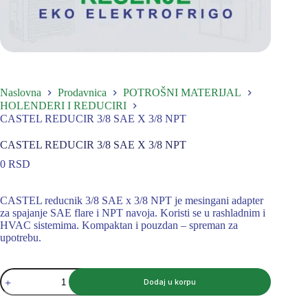
Naslovna
Prodavnica
POTROŠNI MATERIJAL
HOLENDERI I REDUCIRI
CASTEL REDUCIR 3/8 SAE X 3/8 NPT
CASTEL REDUCIR 3/8 SAE X 3/8 NPT
0
RSD
CASTEL reducnik 3/8 SAE x 3/8 NPT je mesingani adapter
za spajanje SAE flare i NPT navoja. Koristi se u rashladnim i
HVAC sistemima. Kompaktan i pouzdan – spreman za
upotrebu.
CASTEL
Dodaj u korpu
REDUCIR
3/8